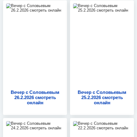
26.2.2026
25.2.2026
Вечер с Соловьевым
Вечер с Соловьевым
26.2.2026 смотреть
25.2.2026 смотреть
онлайн
онлайн