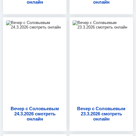
онлайн
онлайн
24.3.2026
23.3.2026
Вечер с Соловьевым
Вечер с Соловьевым
24.3.2026 смотреть
23.3.2026 смотреть
онлайн
онлайн