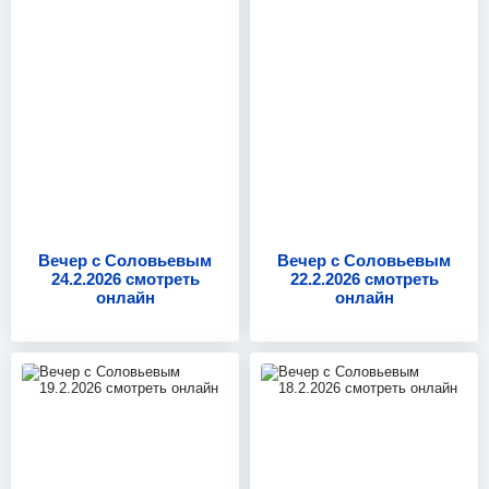
24.2.2026
22.2.2026
Вечер с Соловьевым
Вечер с Соловьевым
24.2.2026 смотреть
22.2.2026 смотреть
онлайн
онлайн