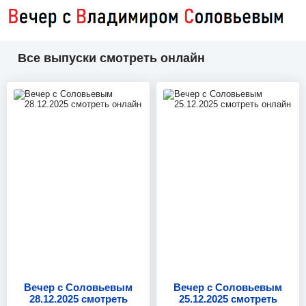
Все выпуски смотреть онлайн
28.12.2025
25.12.2025
Вечер с Соловьевым
Вечер с Соловьевым
28.12.2025 смотреть
25.12.2025 смотреть