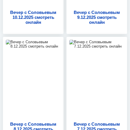
Вечер с Соловьевым
Вечер с Соловьевым
10.12.2025 смотреть
9.12.2025 смотреть
онлайн
онлайн
8.12.2025
7.12.2025
Вечер с Соловьевым
Вечер с Соловьевым
8.12.2025 смотреть
7.12.2025 смотреть