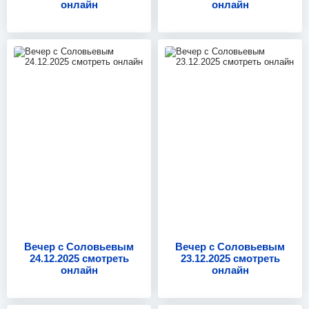
онлайн
онлайн
24.12.2025
23.12.2025
Вечер с Соловьевым
Вечер с Соловьевым
24.12.2025 смотреть
23.12.2025 смотреть
онлайн
онлайн