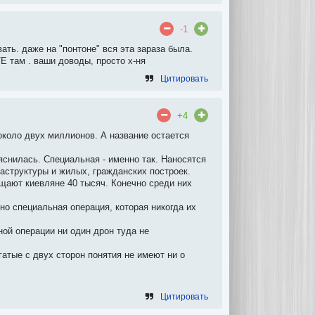
-1
вать. даже на "понтоне" вся эта зараза была.
 там . ваши доводы, просто х-ня
Цитировать
+4
около двух миллионов. А название остается
яснилась. Специальная - именно так. Наносятся
аструктуры и жилых, гражданских построек.
щают киевляне 40 тысяч. Конечно среди них
нно специальная операция, которая никогда их
ной операции ни один дрон туда не
гатые с двух сторон понятия не имеют ни о
Цитировать