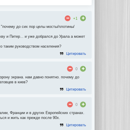
+1
) "почему до сих пор целы мосты/плотины/
у и Питер... и уже добрался до Урала а может
го таким руководством населения?
Цитировать
0
торону экрана. нам давно понятно. почему до
атовцев в киев?
Цитировать
0
лии, Франции и в других Европейских странах.
ься и жить как прежде после 90х.
Цитировать