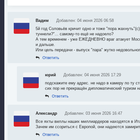
Вадим
Добавлен: 04 июня 2026 06:58
5й год Соловьёв кричит одно и тоже "пора жахнуть"(с
туннели?"... самому-то ещё не надоело?
А тем временем - уже ЕЖЕДНЕВНО враг атакует Москв
и дальше.
Или цель передачи - выпуск "пара" жутко недовольно
Ответить
юрий
Добавлен: 04 июня 2026 17:29
подскажите ему адрес. не надо в камеру по ту с
сих пор не прекращён дипломатический туризм н
Ответить
Александр
Добавлен: 03 июня 2026 16:47
Все яхты виллы наших миллиардеров находятся в Ита
Зачем им ссориться с Европой, они надеются замирит
Ответить