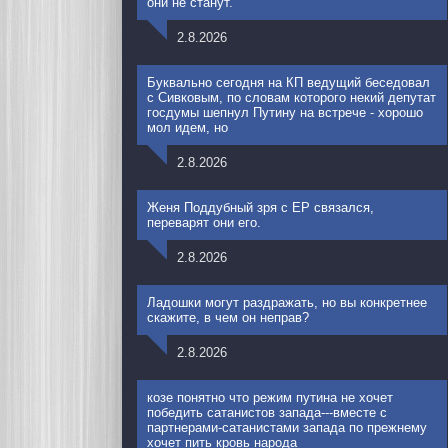
они не станут.
2.8.2026
Буквально сегодня на КП ведущий беседовал
с Сивковым, по словам которого некий депутат
госдумы шепнул Путину на встрече - хорошо
мол идем, но
2.8.2026
Женя Поддубный зря с ЕР связался,
переварят они его.
2.8.2026
Ладошки могут раздражать, но вы конкретнее
скажите, в чем он неправ?
2.8.2026
козе понятно что режим путина не хочет
победить сатанистов запада---вместе с
партнерами-сатанистами запада по прежнему
хочет пить кровь народа