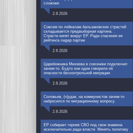
сложнее
2.8.2026
Совсем по лейкалам бальзаковских страстей
складывается предвыборная картина. .
Страсти кипят вокруг ЕР. Ради спасения ее
рейтинга лидер партии
2.8.2026
Царебожника Михеева в союзники подключил
зачем-то. Будто они одни говорили об
опасности бесконтрольной миграции.
2.8.2026
Соловьев, (ч)удак, на коммунистов зачем-то
набросился по миграционному вопросу.
2.8.2026
ЕР собирает героев СВО под свои знамена
исключительно ради власти. Менять политику