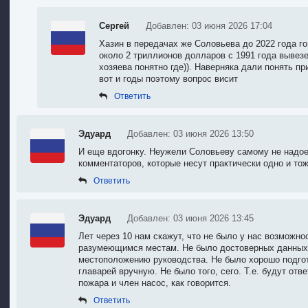
Сергей
Добавлен: 03 июня 2026 17:04
Хазин в передачах же Соловьева до 2022 года го
около 2 триллионов долларов с 1991 года вывезе
хозяева понятно где)). Наверняка дали понять пр
вот и годы поэтому вопрос висит
Ответить
Эдуард
Добавлен: 03 июня 2026 13:50
И еще вдогонку. Неужели Соловьеву самому не надо
комментаторов, которые несут практически одно и тож
Ответить
Эдуард
Добавлен: 03 июня 2026 13:45
Лет через 10 нам скажут, что не было у нас возможно
разумеющимся местам. Не было достоверных данных 
местоположению руководства. Не было хорошо подго
главарей вручную. Не было того, сего. Т.е. будут от
пожара и член насос, как говорится.
Ответить