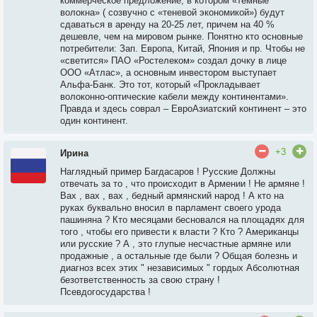
коммерческое предложение, в котором «тёмные
волокна» ( созвучно с «теневой экономикой») будут
сдаваться в аренду на 20-25 лет, причем на 40 %
дешевле, чем на мировом рынке. Понятно кто основные
потребители: Зап. Европа, Китай, Япония и пр. Чтобы не
«светится» ПАО «Ростелеком» создал дочку в лице
ООО «Атлас», а основным инвестором выступает
Альфа-Банк. Это тот, который «Прокладывает
волоконно-оптические кабели между континентами».
Правда и здесь соврал – ЕвроАзиатский континент – это
один континент.
+3
Ирина
Наглядный пример Багдасаров ! Русские Должны
отвечать за то , что происходит в Армении ! Не армяне !
Вах , вах , вах , бедный армянский народ ! А кто на
руках буквально вносил в парламент своего урода
пашиняна ? Кто месяцами бесновался на площадях для
того , чтобы его привести к власти ? Кто ? Американцы
или русские ? А , это глупые несчастные армяне или
продажные , а остальные где были ? Общая болезнь и
диагноз всех этих " независимых " гордых Абсолютная
безответственность за свою страну !
Псевдогосударства !