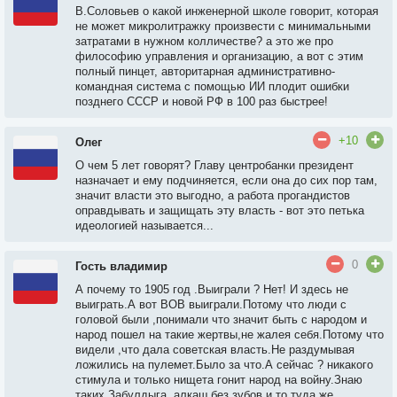
В.Соловьев о какой инженерной школе говорит, которая
не может микролитражку произвести с минимальными
затратами в нужном колличестве? а это же про
философию управления и организацию, а вот с этим
полный пинцет, авторитарная административно-
командная система с помощью ИИ плодит ошибки
позднего СССР и новой РФ в 100 раз быстрее!
+10
Олег
О чем 5 лет говорят? Главу центробанки президент
назначает и ему подчиняется, если она до сих пор там,
значит власти это выгодно, а работа прогандистов
оправдывать и защищать эту власть - вот это петька
идеологией называется...
0
Гость владимир
А почему то 1905 год .Выиграли ? Нет! И здесь не
выиграть.А вот ВОВ выиграли.Потому что люди с
головой были ,понимали что значит быть с народом и
народ пошел на такие жертвы,не жалея себя.Потому что
видели ,что дала советская власть.Не раздумывая
ложились на пулемет.Было за что.А сейчас ? никакого
стимула и только нищета гонит народ на войну.Знаю
таких.Забулдыга ,алкаш,без зубов и то туда же.