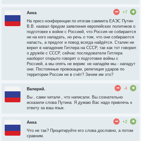
+7
Анка
На пресс-конференции по итогам саммита ЕАЭС Путин
В.В. назвал бредом заявления европейских политиков о
подготовке к войне с Россией, что Россия не собирается
ни на кого нападать, но речь о том, что они собираются
напасть, а предлог и повод всегда найдётся. Сталин не
верил в нападение Гитлера на СССР, так как тот говорил
о дружбе с СССР, сейчас последователи Гитлера
наоборот открыто говорят о подготовке войны с
Россией, а мы опять не верим: не нападём мы - нападут
они. Постоянные провокации, репетиция ударов по
территории России не в счёт? Зачем им это?
-4
Валерий.
Вы , сами читали , что написали. Вы сознательно
исказили слова Путина. Я думаю Вас надо привлечь к
ответу за ваш язык.
+2
Анка
Что не так? Процитируйте его слова дословно, а потом
сравним.