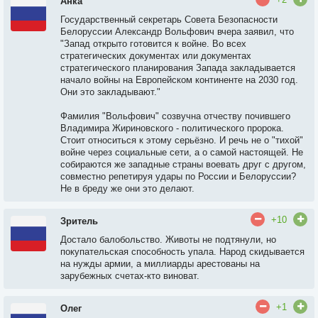
Анка
Государственный секретарь Совета Безопасности
Белоруссии Александр Вольфович вчера заявил, что
"Запад открыто готовится к войне. Во всех
стратегических документах или документах
стратегического планирования Запада закладывается
начало войны на Европейском континенте на 2030 год.
Они это закладывают."
Фамилия "Вольфович" созвучна отчеству почившего
Владимира Жириновского - политического пророка.
Стоит относиться к этому серьёзно. И речь не о "тихой"
войне через социальные сети, а о самой настоящей. Не
собираются же западные страны воевать друг с другом,
совместно репетируя удары по России и Белоруссии?
Не в бреду же они это делают.
+10
Зритель
Достало балобольство. Животы не подтянули, но
покупательская способность упала. Народ скидывается
на нужды армии, а миллиарды арестованы на
зарубежных счетах-кто виноват.
+1
Олег