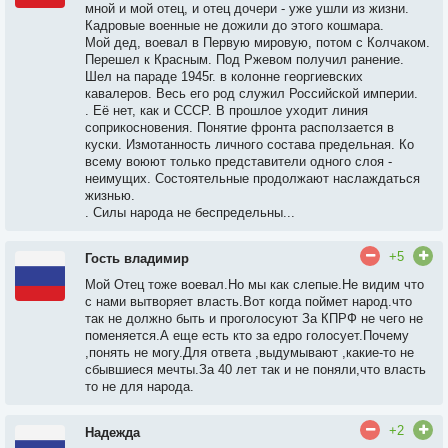
мной и мой отец, и отец дочери - уже ушли из жизни.
Кадровые военные не дожили до этого кошмара.
Мой дед, воевал в Первую мировую, потом с Колчаком.
Перешел к Красным. Под Ржевом получил ранение.
Шел на параде 1945г. в колонне георгиевских
кавалеров. Весь его род служил Российской империи.
. Её нет, как и СССР. В прошлое уходит линия
соприкосновения. Понятие фронта расползается в
куски. Измотанность личного состава предельная. Ко
всему воюют только представители одного слоя -
неимущих. Состоятельные продолжают наслаждаться
жизнью.
. Силы народа не беспредельны...
+5
Гость владимир
Мой Отец тоже воевал.Но мы как слепые.Не видим что
с нами вытворяет власть.Вот когда поймет народ.что
так не должно быть и проголосуют За КПРФ не чего не
поменяется.А еще есть кто за едро голосует.Почему
,понять не могу.Для ответа ,выдумывают ,какие-то не
сбывшиеся мечты.За 40 лет так и не поняли,что власть
то не для народа.
+2
Надежда