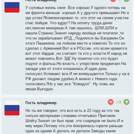
У соловья жизнь своя .Все хорошо.У одного потерь на
км фронта меньше .хорошо.А у другого превышают.Но и
где успех?Компенсировал то ,что этот на своем участке
спас бойцов .Что вдруг? На оплату труда денег
нет,пенсии мизерные.А там нашлись. ШЛИ,ШЛИ и
нашли.Странно.Значит народу вообще не платили ,то
что он зарабатывает ИТД,,,Поднялся бы Баграмян.Он
этого Пашиняна ,на лобном месте и повесил.То что он
сделал с Арменией.Вот и в РОссии ,что всем нравится
вот этот бардак ,но считают те кто у власти.И народ не
может повлиять.Вот ЭДГ.Ну понятно что это будет
подлог и фальш.Но власть с упорством продвигает.На
западе уже от этого отказались.И один день
голосуют.Успевают все.И не возмущаются.Только у на в
РФ делают людям удобно.А можно с Нового года
голосовать?Но у нас все "Ковидло" .Ну ложь же
явная.Выгодно.
+3
Гость владимир
Но ты же говорил ,что все есть в 22 году,за что так
сильно матерными словами отчитывал Пригожин
Шойгу.Значит он был прав ,что снарядов не было.И я
ему верю.Потому что,эти боеприпасы горели раньше
один за одним.А делать не делали.Заводы какие