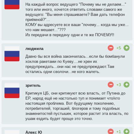
На каждый вопрос ведущего "Почему мы не делаем..."
того или иного, хочется ответить словами самого же
ведущего: "Вы меня спрашиваете? Вам дать телефон
приёмной?"...
КОМУ вы адресуете все ваши "почему... когда мы уже...
что нам мешает..."???
Из передачи в передачу одни и те же ПОЧЕМУ!!
+5
людмила
Давно бы вся война закончилась...если бы бомбанули
хохлов ракетами по Куеву....не хрен их
предупреждать...они нас не предупреждают.Там
остались одни сволочи...не кого жалеть.
+3
зритель
Критикуя ЦБ, они критикуют всю власть, от Путина до
ЕР, народ ещё не настолько туп и понимает что/кто
настоящая проблема. Вот будущему поколению,
потребителей, торгашей, блогеров и тому подобных
знаменитостей пустышек, которое растит эта власть, по
ушам ездить будет проще это точно.
+1
Алекс Ю