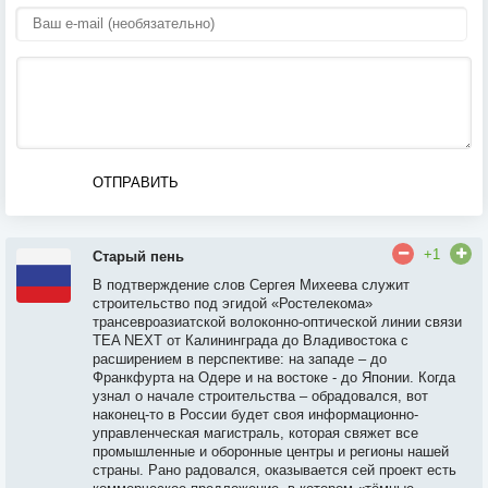
ОТПРАВИТЬ
+1
Старый пень
В подтверждение слов Сергея Михеева служит
строительство под эгидой «Ростелекома»
трансевроазиатской волоконно-оптической линии связи
TEA NEXT от Калининграда до Владивостока с
расширением в перспективе: на западе – до
Франкфурта на Одере и на востоке - до Японии. Когда
узнал о начале строительства – обрадовался, вот
наконец-то в России будет своя информационно-
управленческая магистраль, которая свяжет все
промышленные и оборонные центры и регионы нашей
страны. Рано радовался, оказывается сей проект есть