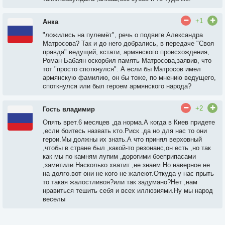
+1
Анка
"ложились на пулемёт", речь о подвиге Александра
Матросова? Так и до него добрались, в передаче "Своя
правда" ведущий, кстати, армянского происхождения,
Роман Бабаян оскорбил память Матросова,заявив, что
тот "просто споткнулся". А если бы Матросов имел
армянскую фамилию, он бы тоже, по мнению ведущего,
споткнулся или был героем армянского народа?
+2
Гость владимир
Опять врет.6 месяцев ,да норма.А когда в Киев придете
,если боитесь назвать кто.Риск .да но для нас то они
герои.Мы должны их знать.А что принял верховный
,чтобы в стране был ,какой-то резонанс,он есть ,но так
как мы по камням лупим ,дорогими боеприпасами
,заметили.Насколько хватит ,не знаем.Но наверное не
на долго.вот они не кого не жалеют.Откуда у нас прыть
то такая жалостливоя?или так задумано?Нет ,нам
нравиться тешить себя и всех иллюзиями.Ну мы народ
веселы