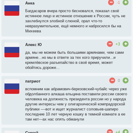
-1
Анка
Багдасаров вчера просто бесновался, показал своё
истинное лицо и истинное отношение к России, чуть не
захлебнулся злобной слюной, орал что-то
невразумительное, ещё немного и набросился бы на
Михеева
+3
Алекс Ю
да, мы не можем быть большими армянами, чем сами
армяне...но мы в ответе за тех кого приручили...и
кремлёвское разъепайство в своё время, может
обойтись дороже...
0
патриот
вспомним как абрамович-березовский-чубайс через уже
обдолбанного алкаша ельцина поставили россии своего
человека на должность президента россии но у народа
другие интересы чем у олигархической компрадорской
публики ----вот и ищет журналист соловьев-шапиро
последние 10 лет черную кошку в темной комнате а ее
там нет---ах нас опять обманули
+4
Сергей