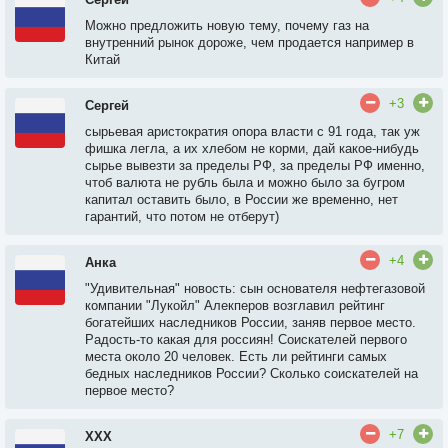
Можно предложить новую тему, почему газ на
внутренний рынок дороже, чем продается например в
Китай
+3
Сергей
сырьевая аристократия опора власти с 91 года, так уж
фишка легла, а их хлебом не корми, дай какое-нибудь
сырье вывезти за пределы РФ, за пределы РФ именно,
чтоб валюта не рубль была и можно было за бугром
капитал оставить было, в России же временно, нет
гарантий, что потом не отберут)
+4
Анка
"Удивительная" новость: сын основателя нефтегазовой
компании "Лукойл" Алекперов возглавил рейтинг
богатейших наследников России, заняв первое место.
Радость-то какая для россиян! Соискателей первого
места около 20 человек. Есть ли рейтинги самых
бедных наследников России? Сколько соискателей на
первое место?
+7
ХХХ