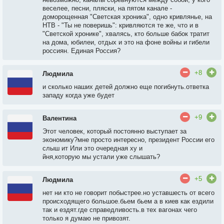
веселее, песни, пляски, на пятом канале -
доморощенная "Светская хроника", одно кривлянье, на
НТВ - "Ты не поверишь": кривляются те же, что и в
"Светской хронике", хвалясь, кто больше бабок тратит
на дома, юбилеи, отдых и это на фоне войны и гибели
россиян. Единая Россия?
+8
Людмила
и сколько наших детей должно еще погибнуть.ответка
западу когда уже будет
+9
Валентина
Этот человек, который постоянно выступает за
экономику?мне просто интересно, президент России его
слыш ит Или это очередная ху и
йня,которую мы устали уже слышать?
+5
Людмила
нет ни кто не говорит побыстрее.но уставшесть от всего
происходящего большое.бьем бьем а в киев как ездили
так и ездят.где справедливость.в тех вагонах чего
только я думаю не привозят.