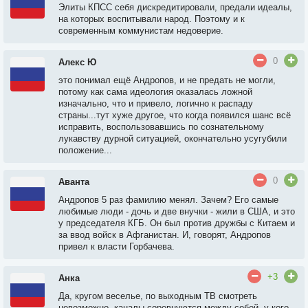
Элиты КПСС себя дискредитировали, предали идеалы,
на которых воспитывали народ. Поэтому и к
современным коммунистам недоверие.
0
Алекс Ю
это понимал ещё Андропов, и не предать не могли,
потому как сама идеология оказалась ложной
изначально, что и привело, логично к распаду
страны...тут хуже другое, что когда появился шанс всё
исправить, воспользовавшись по сознательному
лукавству дурной ситуацией, окончательно усугубили
положение...
0
Аванта
Андропов 5 раз фамилию менял. Зачем? Его самые
любимые люди - дочь и две внучки - жили в США, и это
у председателя КГБ. Он был против дружбы с Китаем и
за ввод войск в Афганистан. И, говорят, Андропов
привел к власти Горбачева.
+3
Анка
Да, кругом веселье, по выходным ТВ смотреть
невозможно, каналы соревнуются между собой, у кого