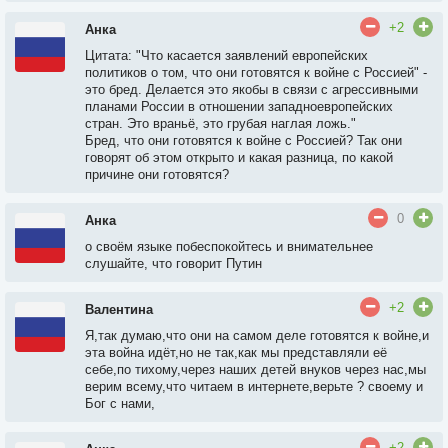
+2
Анка
Цитата: "Что касается заявлений европейских
политиков о том, что они готовятся к войне с Россией" -
это бред. Делается это якобы в связи с агрессивными
планами России в отношении западноевропейских
стран. Это враньё, это грубая наглая ложь."
Бред, что они готовятся к войне с Россией? Так они
говорят об этом открыто и какая разница, по какой
причине они готовятся?
0
Анка
о своём языке побеспокойтесь и внимательнее
слушайте, что говорит Путин
+2
Валентина
Я,так думаю,что они на самом деле готовятся к войне,и
эта война идёт,но не так,как мы представляли её
себе,по тихому,через наших детей внуков через нас,мы
верим всему,что читаем в интернете,верьте ? своему и
Бог с нами,
+2