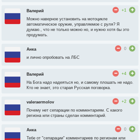
+1
Валерий
Можно наверное установить на мотоцикле
автоматическое оружие, управляемое с руля? Я
думаю., что не только можно но, и нужно хотя бы это
продумать.
0
Анка
и лично опробовать на ЛБС
+4
Валерий
На Бога надо надеяться но, и самому плошать не надо.
Кто не знает, это старая Русская поговорка.
+2
valeraermolov
Почему нет сепарации по комментариям. С какого
региона или страны сделан комментарий.
0
Анка
Тебе от "сепарации" комментариев по регионам или