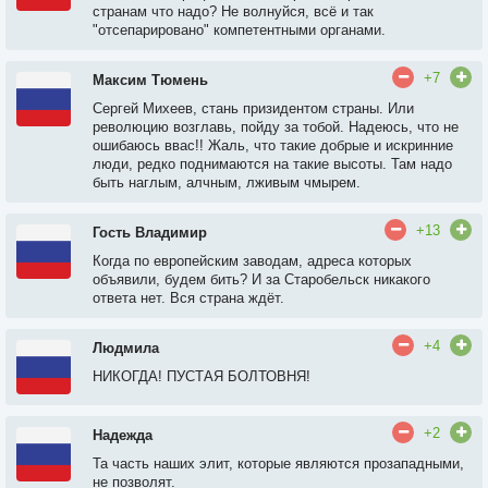
странам что надо? Не волнуйся, всё и так
"отсепарировано" компетентными органами.
+7
Максим Тюмень
Сергей Михеев, стань призидентом страны. Или
революцию возглавь, пойду за тобой. Надеюсь, что не
ошибаюсь ввас!! Жаль, что такие добрые и искринние
люди, редко поднимаются на такие высоты. Там надо
быть наглым, алчным, лживым чмырем.
+13
Гость Владимир
Когда по европейским заводам, адреса которых
объявили, будем бить? И за Старобельск никакого
ответа нет. Вся страна ждёт.
+4
Людмила
НИКОГДА! ПУСТАЯ БОЛТОВНЯ!
+2
Надежда
Та часть наших элит, которые являются прозападными,
не позволят.