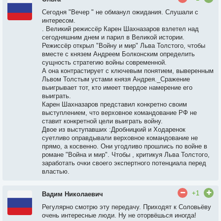
Сегодня "Вечер " не обманул ожидания. Слушали с
интересом.
. Великий режиссёр Карен Шахназаров взлетел над
сегодняшним днем и парил в Великой истории.
Режиссёр открыл "Войну и мир" Льва Толстого, чтобы
вместе с князем Андреем Болконским определить
сущность стратегию войны современной.
А она контрастирует с ключевым понятием, выверенным
Львом Толстым устами князя Андрея._Сражение
выигрывает тот, кто имеет твердое намерение его
выиграть.
Карен Шахназаров представил конкретно своим
выступлением, что верховное командование РФ не
ставит конкретной цели выиграть войну.
Двое из выступавших :Дробницкий и Ходаренок
суетливо оправдывали верховное командование не
прямо, а косвенно. Они угодливо прошлись по войне в
романе "Война и мир". Чтобы , критикуя Льва Толстого,
заработать очки своего экспертного потенциала перед
властью.
+1
Вадим Николаевич
Регулярно смотрю эту передачу. Приходят к Соловьёву
очень интересные люди. Ну не оторвёшься иногда!