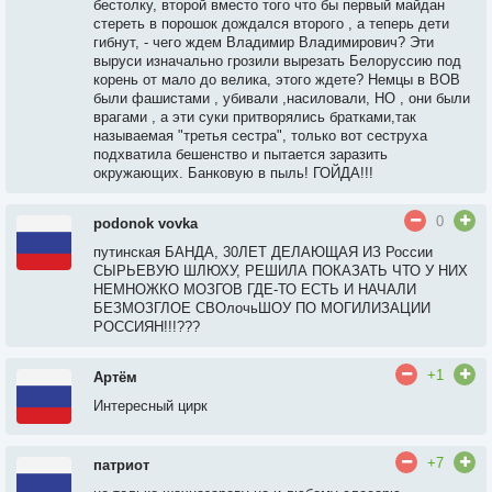
бестолку, второй вместо того что бы первый майдан
стереть в порошок дождался второго , а теперь дети
гибнут, - чего ждем Владимир Владимирович? Эти
выруси изначально грозили вырезать Белоруссию под
корень от мало до велика, этого ждете? Немцы в ВОВ
были фашистами , убивали ,насиловали, НО , они были
врагами , а эти суки притворялись братками,так
называемая "третья сестра", только вот сеструха
подхватила бешенство и пытается заразить
окружающих. Банковую в пыль! ГОЙДА!!!
0
podonok vovka
путинская БАНДА, 30ЛЕТ ДЕЛАЮЩАЯ ИЗ России
СЫРЬЕВУЮ ШЛЮХУ, РЕШИЛА ПОКАЗАТЬ ЧТО У НИХ
НЕМНОЖКО МОЗГОВ ГДЕ-ТО ЕСТЬ И НАЧАЛИ
БЕЗМОЗГЛОЕ СВОлочьШОУ ПО МОГИЛИЗАЦИИ
РОССИЯН!!!???
+1
Артём
Интересный цирк
+7
патриот