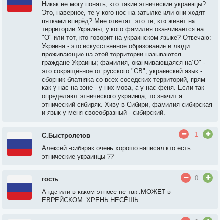
Никак не могу понять, кто такие этнические украинцы?
Это, наверное, те у кого нос на затылке или они ходят
пятками вперёд? Мне ответят: это те, кто живёт на
территории Украины, у кого фамилия оканчивается на
"О" или тот, кто говорит на украинском языке? Отвечаю:
Украина - это искусственное образование и люди
проживающие на этой территории называются -
граждане Украины; фамилия, оканчивающаяся на"О" -
это сокращённое от русского "ОВ", украинский язык -
сборник блатняка со всех соседских территорий, прям
как у нас на зоне - у них мова, а у нас феня. Если так
определяют этнического украинца, то значит я
этнический сибиряк. Хиву в Сибири, фамилия сибирская
и язык у меня своеобразный - сибирский.
-1
С.Быстролетов
Алексей -сибиряк очень хорошо написал кто есть
этнические украинцы ??
0
гость
А где или в каком этносе не так .МОЖЕТ в
ЕВРЕЙСКОМ .ХРЕНЬ НЕСЁШЬ