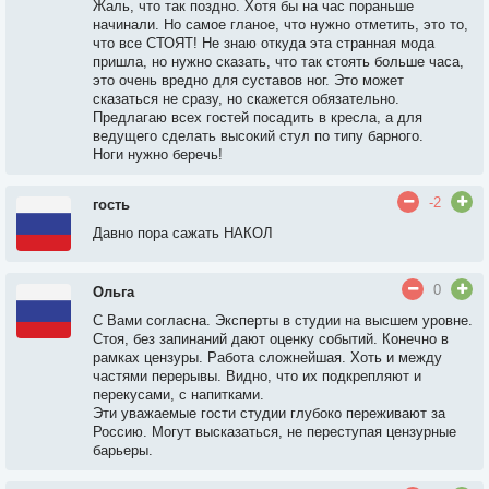
Жаль, что так поздно. Хотя бы на час пораньше
начинали. Но самое гланое, что нужно отметить, это то,
что все СТОЯТ! Не знаю откуда эта странная мода
пришла, но нужно сказать, что так стоять больше часа,
это очень вредно для суставов ног. Это может
сказаться не сразу, но скажется обязательно.
Предлагаю всех гостей посадить в кресла, а для
ведущего сделать высокий стул по типу барного.
Ноги нужно беречь!
-2
гость
Давно пора сажать НАКОЛ
0
Ольга
С Вами согласна. Эксперты в студии на высшем уровне.
Стоя, без запинаний дают оценку событий. Конечно в
рамках цензуры. Работа сложнейшая. Хоть и между
частями перерывы. Видно, что их подкрепляют и
перекусами, с напитками.
Эти уважаемые гости студии глубоко переживают за
Россию. Могут высказаться, не переступая цензурные
барьеры.