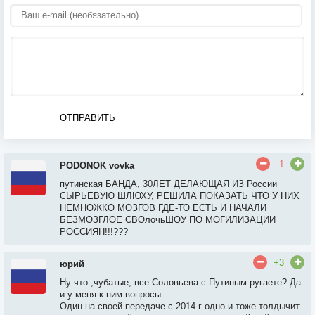
ОТПРАВИТЬ
-1
PODONOK vovka
путинская БАНДА, 30ЛЕТ ДЕЛАЮЩАЯ ИЗ России
СЫРЬЕВУЮ ШЛЮХУ, РЕШИЛА ПОКАЗАТЬ ЧТО У НИХ
НЕМНОЖКО МОЗГОВ ГДЕ-ТО ЕСТЬ И НАЧАЛИ
БЕЗМОЗГЛОЕ СВОлочьШОУ ПО МОГИЛИЗАЦИИ
РОССИЯН!!!???
+3
юрий
Ну что ,чубатые, все Соловьева с Путиным ругаете? Да
и у меня к ним вопросы.
Один на своей передаче с 2014 г одно и тоже толдычит