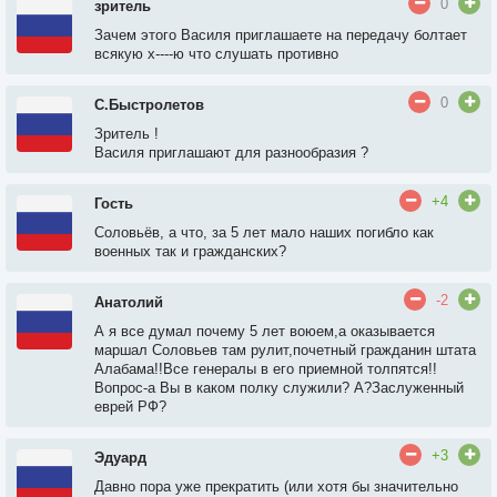
0
зритель
Зачем этого Василя приглашаете на передачу болтает
всякую х----ю что слушать противно
0
С.Быстролетов
Зритель !
Василя приглашают для разнообразия ?
+4
Гость
Соловьёв, а что, за 5 лет мало наших погибло как
военных так и гражданских?
-2
Анатолий
А я все думал почему 5 лет воюем,а оказывается
маршал Соловьев там рулит,почетный гражданин штата
Алабама!!Все генералы в его приемной толпятся!!
Вопрос-а Вы в каком полку служили? А?Заслуженный
еврей РФ?
+3
Эдуард
Давно пора уже прекратить (или хотя бы значительно