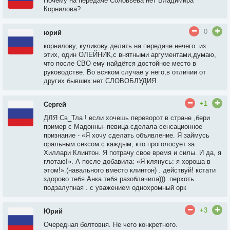
Почему на передаче Соловьева нет Владимира
Корнилова?
0
юрий
корнилову, куликову делать на передаче нечего. из
этих, один ОЛЕЙНИК,с внятными аргументами,думаю,
что после СВО ему найдётся достойное место в
руководстве. Во всяком случае у него,в отличии от
других бывших нет СЛОВОБЛУДИЯ.
+1
Сергей
ДЛЯ Св_Тла ! если хочешь переворот в стране ,бери
пример с Мадонны- певица сделала сенсационное
признание - «Я хочу сделать объявление. Я займусь
оральным сексом с каждым, кто проголосует за
Хиллари Клинтон. Я потрачу свое время и силы. И да, я
глотаю!». А после добавила: «Я клянусь: я хороша в
этом!».(навального вместо клинтон) . действуй! кстати
здорово тебя Анка тебя разоблачила))) .перхоть
подзалупная . с уважением однохромный орк
+3
Юрий
Очередная болтовня. Не чего конкретного.