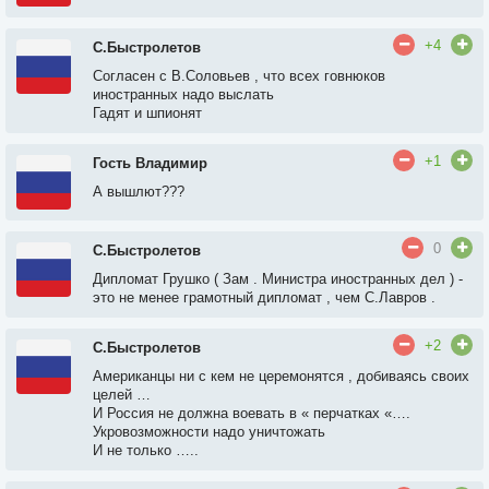
+4
С.Быстролетов
Согласен с В.Соловьев , что всех говнюков
иностранных надо выслать
Гадят и шпионят
+1
Гость Владимир
А вышлют???
0
С.Быстролетов
Дипломат Грушко ( Зам . Министра иностранных дел ) -
это не менее грамотный дипломат , чем С.Лавров .
+2
С.Быстролетов
Американцы ни с кем не церемонятся , добиваясь своих
целей …
И Россия не должна воевать в « перчатках «….
Укровозможности надо уничтожать
И не только …..