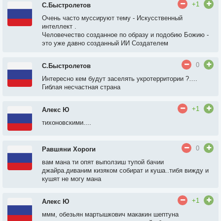
+1
С.Быстролетов
Очень часто муссируют тему - Искусственный
интеллект .
Человечество созданное по образу и подобию Божию -
это уже давно созданный ИИ Создателем
0
С.Быстролетов
Интересно кем будут заселять укротерритории ?….
Гиблая несчастная страна
+1
Алекс Ю
тихоновскими....
0
Равшяни Хороги
вам мана ти опят выползиш тупой бачии
джайра.диваним кизяком собират и куша..тибя вижду и
кушят не могу мана
+1
Алекс Ю
ммм, обезьян мартышкович макакин шептуна