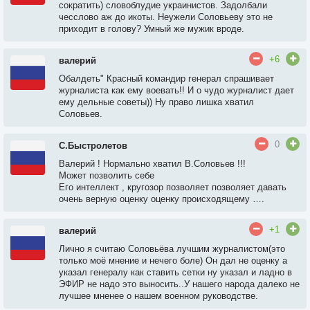
сократить) словоблудие украинистов. Задолбали
чесслово аж до икоты. Неужели Соловьеву это не
приходит в голову? Умный же мужик вроде.
+6
валерий
Обалдеть" Красный командир генерал спрашивает
журналиста как ему воевать!! И о чудо журналист дает
ему дельные советы)) Ну право лишка хватил
Соловьев.
0
С.Быстролетов
Валерий ! Нормально хватил В.Соловьев !!!
Может позволить себе
Его интеллект , кругозор позволяет позволяет давать
очень верную оценку оценку происходящему ….
+1
валерий
Лично я считаю Соловьёва лучшим журналистом(это
только моё мнение и нечего боле) Он дал не оценку а
указал генералу как ставить сетки ну указал и ладно в
ЭФИР не надо это выносить..У нашего народа далеко не
лучшее мненее о нашем военном руководстве.