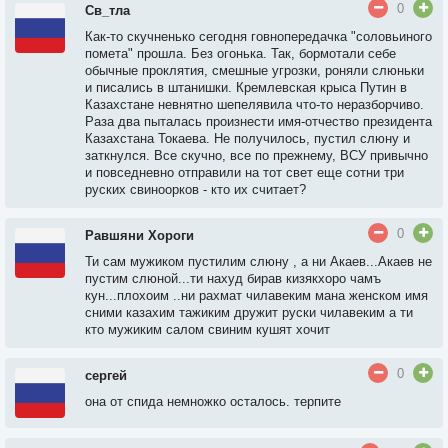
0
Св_тла
Как-то скучненько сегодня говнопередачка "соловьиного
помета" прошла. Без огонька. Так, бормотали себе
обычные проклятия, смешные угрозки, роняли слюньки
и писались в штанишки. Кремлевская крыса Путин в
Казахстане невнятно шепелявила что-то неразборчиво.
Раза два пыталась произнести имя-отчество президента
Казахстана Токаева. Не получилось, пустил слюну и
заткнулся. Все скучно, все по прежнему, ВСУ привычно
и повседневно отправили на тот свет еще сотни три
руских свиноорков - кто их считает?
0
Равшяни Хороги
Ти сам мужиком пустилим слюну , а ни Акаев...Акаев не
пустим слюной...ти нахуд бирав кизякхоро чамъ
кун...плохоим ..ни рахмат чилавеким мана женском имя
сними казахим тажиким дружит руски чилавеким а ти
кто мужиким салом свиним кушят хочит
0
сергей
она от спида немножко осталось. терпите