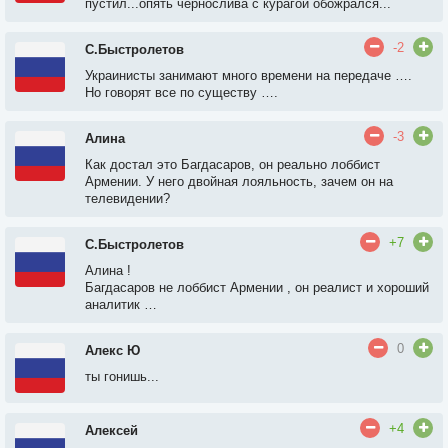
пустил...опять чернослива с курагой обожрался...
-2
С.Быстролетов
Украинисты занимают много времени на передаче ….
Но говорят все по существу ….
-3
Алина
Как достал это Багдасаров, он реально лоббист
Армении. У него двойная лояльность, зачем он на
телевидении?
+7
С.Быстролетов
Алина !
Багдасаров не лоббист Армении , он реалист и хороший
аналитик …
0
Алекс Ю
ты гонишь...
+4
Алексей