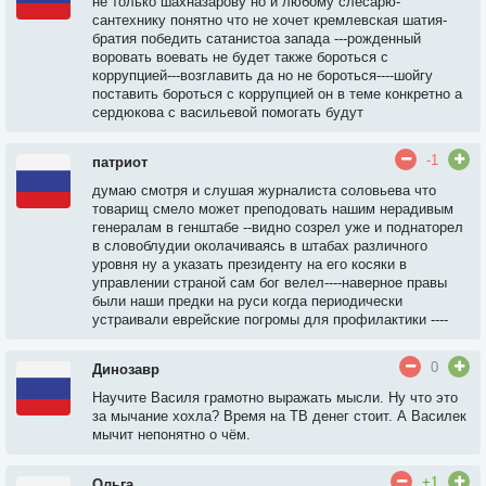
не только шахназарову но и любому слесарю-
сантехнику понятно что не хочет кремлевская шатия-
братия победить сатанистоа запада ---рожденный
воровать воевать не будет также бороться с
коррупцией---возглавить да но не бороться----шойгу
поставить бороться с коррупцией он в теме конкретно а
сердюкова с васильевой помогать будут
-1
патриот
думаю смотря и слушая журналиста соловьева что
товарищ смело может преподовать нашим нерадивым
генералам в генштабе --видно созрел уже и поднаторел
в словоблудии околачиваясь в штабах различного
уровня ну а указать президенту на его косяки в
управлении страной сам бог велел----наверное правы
были наши предки на руси когда периодически
устраивали еврейские погромы для профилактики ----
0
Динозавр
Научите Василя грамотно выражать мысли. Ну что это
за мычание хохла? Время на ТВ денег стоит. А Василек
мычит непонятно о чём.
+1
Ольга