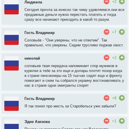
+2
Людмила
Сегодня прочла за юнеско так чему удивляемся.они все
продажные.деньги нужно перестать платить и тогда
сразу все начинают приходить в какой то разум.
+7
Гость Владимир
Cоловьёв - "Они уверены, что не ответим". Так
правильно, что уверены. Сидим трусливо поджав хвост.
+2
николай
соловьев твая передача напоминает спор мужиков в
курилки а тебе за зто ещи и долары плотят позор когда
в стране пенсионеры на 15 тысчах сидят еще и фронту
помогают и скем ты собрался украину востонавливать у
нас в стране одни эмигранты спорят
+8
Гость Владимир
Я так понял про месть за Старобельск уже забыли?
+1
Эдие Азизова