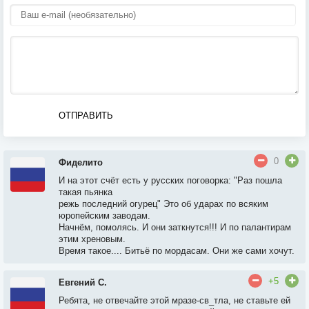
ОТПРАВИТЬ
0
Фиделито
И на этот счёт есть у русских поговорка: "Раз пошла
такая пьянка
режь последний огурец" Это об ударах по всяким
юропейским заводам.
Начнём, помолясь. И они заткнутся!!! И по палантирам
этим хреновым.
Время такое.... Битьё по мордасам. Они же сами хочут.
+5
Евгений С.
Ребята, не отвечайте этой мразе-св_тла, не ставьте ей