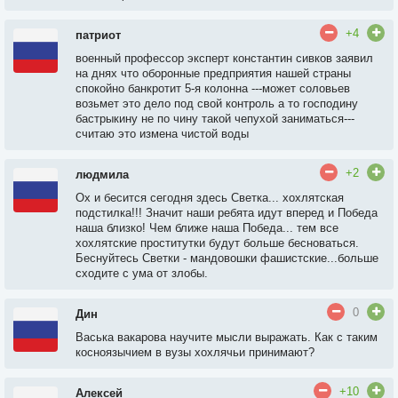
+4
патриот
военный профессор эксперт константин сивков заявил
на днях что оборонные предприятия нашей страны
спокойно банкротит 5-я колонна ---может соловьев
возьмет это дело под свой контроль а то господину
бастрыкину не по чину такой чепухой заниматься---
считаю это измена чистой воды
+2
людмила
Ох и бесится сегодня здесь Светка... хохлятская
подстилка!!! Значит наши ребята идут вперед и Победа
наша близко! Чем ближе наша Победа... тем все
хохлятские проститутки будут больше бесноваться.
Беснуйтесь Светки - мандовошки фашистские...больше
сходите с ума от злобы.
0
Дин
Васька вакарова научите мысли выражать. Как с таким
косноязычием в вузы хохлячьи принимают?
+10
Алексей