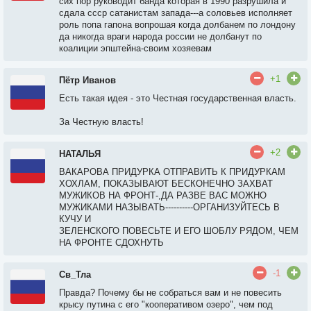
сих пор руководит банда которая в 1990 разрушила и
сдала ссср сатанистам запада---а соловьев исполняет
роль попа гапона вопрошая когда долбанем по лондону
да никогда враги народа россии не долбанут по
коалиции эпштейна-своим хозяевам
+1
Пётр Иванов
Есть такая идея - это Честная государственная власть.
За Честную власть!
+2
НАТАЛЬЯ
ВАКАРОВА ПРИДУРКА ОТПРАВИТЬ К ПРИДУРКАМ
ХОХЛАМ, ПОКАЗЫВАЮТ БЕСКОНЕЧНО ЗАХВАТ
МУЖИКОВ НА ФРОНТ-,ДА РАЗВЕ ВАС МОЖНО
МУЖИКАМИ НАЗЫВАТЬ----------ОРГАНИЗУЙТЕСЬ В
КУЧУ И
ЗЕЛЕНСКОГО ПОВЕСЬТЕ И ЕГО ШОБЛУ РЯДОМ, ЧЕМ
НА ФРОНТЕ СДОХНУТЬ
-1
Св_Тла
Правда? Почему бы не собраться вам и не повесить
крысу путина с его "кооперативом озеро", чем под