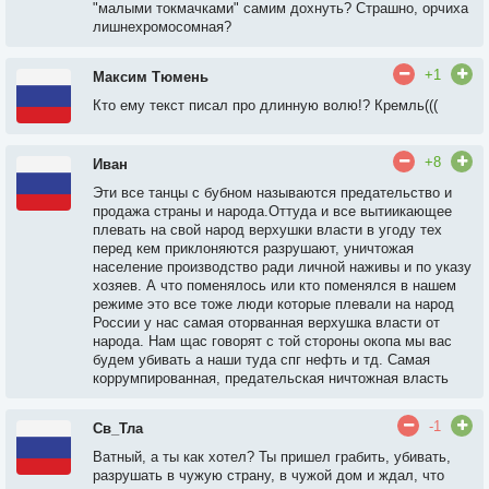
"малыми токмачками" самим дохнуть? Страшно, орчиха
лишнехромосомная?
+1
Максим Тюмень
Кто ему текст писал про длинную волю!? Кремль(((
+8
Иван
Эти все танцы с бубном называются предательство и
продажа страны и народа.Оттуда и все вытиикающее
плевать на свой народ верхушки власти в угоду тех
перед кем приклоняются разрушают, уничтожая
население производство ради личной наживы и по указу
хозяев. А что поменялось или кто поменялся в нашем
режиме это все тоже люди которые плевали на народ
России у нас самая оторванная верхушка власти от
народа. Нам щас говорят с той стороны окопа мы вас
будем убивать а наши туда спг нефть и тд. Самая
коррумпированная, предательская ничтожная власть
-1
Св_Тла
Ватный, а ты как хотел? Ты пришел грабить, убивать,
разрушать в чужую страну, в чужой дом и ждал, что