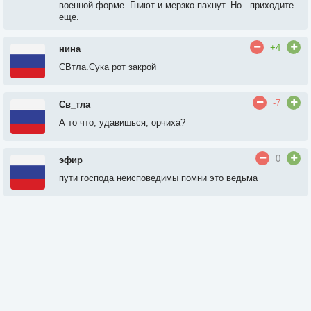
военной форме. Гниют и мерзко пахнут. Но...приходите
еще.
+4
нина
СВтла.Сука рот закрой
-7
Св_тла
А то что, удавишься, орчиха?
0
эфир
пути господа неисповедимы помни это ведьма