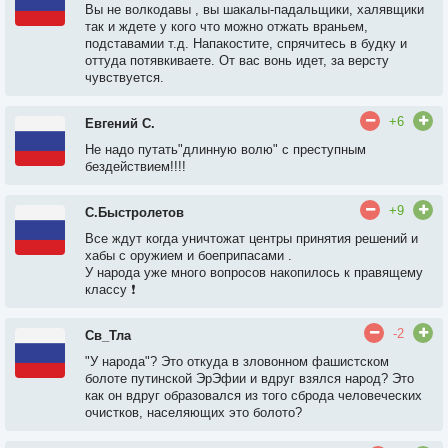
Вы не волкодавы , вы шакалы-падальщики, халявщики
так и ждете у кого что можно отжать враньем,
подставамии т.д. Напакостите, спрячитесь в будку и
оттуда потявкиваете. От вас вонь идет, за версту
чувствуется.
+6
Евгений С.
Не надо путать"длинную волю" с преступным
бездействием!!!!
+9
С.Быстролетов
Все ждут когда уничтожат центры принятия решений и
хабы с оружием и боеприпасами .
У народа уже много вопросов накопилось к правящему
классу ❗️
-2
Св_Тла
"У народа"? Это откуда в зловонном фашистском
болоте путинской ЭрЭфии и вдруг взялся народ? Это
как он вдруг образовался из того сброда человеческих
очистков, населяющих это болото?