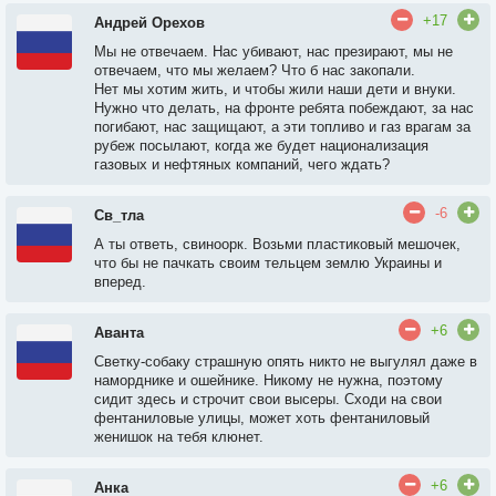
+17
Андрей Орехов
Мы не отвечаем. Нас убивают, нас презирают, мы не
отвечаем, что мы желаем? Что б нас закопали.
Нет мы хотим жить, и чтобы жили наши дети и внуки.
Нужно что делать, на фронте ребята побеждают, за нас
погибают, нас защищают, а эти топливо и газ врагам за
рубеж посылают, когда же будет национализация
газовых и нефтяных компаний, чего ждать?
-6
Св_тла
А ты ответь, свиноорк. Возьми пластиковый мешочек,
что бы не пачкать своим тельцем землю Украины и
вперед.
+6
Аванта
Светку-собаку страшную опять никто не выгулял даже в
наморднике и ошейнике. Никому не нужна, поэтому
сидит здесь и строчит свои высеры. Сходи на свои
фентаниловые улицы, может хоть фентаниловый
женишок на тебя клюнет.
+6
Анка