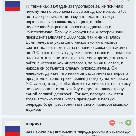
Я, также как и Владимир Рудольфович, не понимаю:
почему мы не отвечаем на все западные мерзости? А
вот народ понимает: потому что власть, в лице
верховного главнокомандующего, слаба и
недееспособна решать вопросы радикально и
конструктивно. Борьбу с коррупцией, о которой наш
президент заявляет с 2000 года, так и не началась.
Если генерала укравшего несколько миллиардов
сажают на шесть лет, а по половине срока он выходит
по УЛО, то это посыл другим ворам в высших эшелонах
власти, что всё не так страшно. Если президент хочет
войти в историю как миротворец, то он ошибается, в
народе он останется слабым руководителем. Он,
наверное, думает, что начни он расстреливать воров и
предателей, то историки припишут ему культ личности.
У Сталина, тоже, якобы, был культ личности, но это ему
не помешало выиграть войну и сделать нашу страну
самой великой державой. Так вот, порядок начнётся
тогда и только тогда, когда президент, в первую
очередь, будет расстреливать своих проворовавшихся
дружков.
+5
патриот
идет война на уничтожение народа россии а страной до