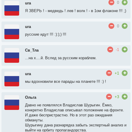
0
ura
Я ЗВЕРЬ ! - медведь ! лев ! волк ! - в 1ом флаконе !!! ;)
0
ura
русские идут !!! :):);) !!!
-1
Св_Тла
...на х....й. Вслед за русским кораблем.
+1
ura
мы вдохновили все парады на планете !!! :) !
+3
Ольга
Давно не появлялся Владислав Шурыгин. Ёмко,
конкретно Владислав описывал положение на фронте.
И даже беспристрастно. Но в этот раз ожидания
обмануты.
Шурыгину дана разнарядка забыть экспертный анализ и
выйти на орбиту пропагандорства.