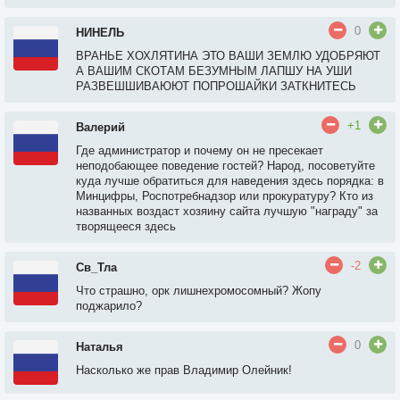
0
НИНЕЛЬ
ВРАНЬЕ ХОХЛЯТИНА ЭТО ВАШИ ЗЕМЛЮ УДОБРЯЮТ
А ВАШИМ СКОТАМ БЕЗУМНЫМ ЛАПШУ НА УШИ
РАЗВЕШШИВАЮЮТ ПОПРОШАЙКИ ЗАТКНИТЕСЬ
+1
Валерий
Где администратор и почему он не пресекает
неподобающее поведение гостей? Народ, посоветуйте
куда лучше обратиться для наведения здесь порядка: в
Минцифры, Роспотребнадзор или прокуратуру? Кто из
названных воздаст хозяину сайта лучшую "награду" за
творящееся здесь
-2
Св_Тла
Что страшно, орк лишнехромосомный? Жопу
поджарило?
0
Наталья
Насколько же прав Владимир Олейник!