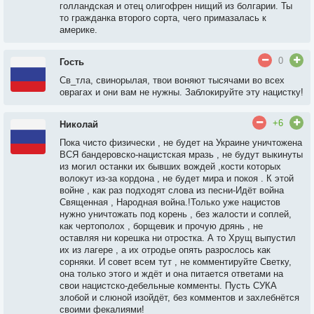
голландская и отец олигофрен нищий из болгарии. Ты
то гражданка второго сорта, чего примазалась к
америке.
0
Гость
Св_тла, свинорылая, твои воняют тысячами во всех
оврагах и они вам не нужны. Заблокируйте эту нацистку!
+6
Николай
Пока чисто физически , не будет на Украине уничтожена
ВСЯ бандеровско-нацистская мразь , не будут выкинуты
из могил останки их бывших вождей ,кости которых
волокут из-за кордона , не будет мира и покоя . К этой
войне , как раз подходят слова из песни-Идёт война
Священная , Народная война.!Только уже нацистов
нужно уничтожать под корень , без жалости и соплей,
как чертополох , борщевик и прочую дрянь , не
оставляя ни корешка ни отростка. А то Хрущ выпустил
их из лагере , а их отродье опять разрослось как
сорняки. И совет всем тут , не комментируйте Светку,
она только этого и ждёт и она питается ответами на
свои нацистско-дебельные комменты. Пусть СУКА
злобой и слюной изойдёт, без комментов и захлебнётся
своими фекалиями!