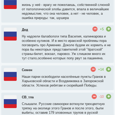
жизнь у неё - врагу не пожелаешь, собственной слюной
от патологической злобы давится, впала в величайшее
недомыслие, что она человек, а нет - не человек, а
ошибка природы: так, шушера
+5
Дед
Ну надоели балабологи типа Василия, калинкарова и
особенно куликов. И в место иракской проблемы пора
поговорить про Армению. Доколе будем их кормить и не
пора бы некоторых представителей этой "братской"
страны-билет, вокзал, паровоз. Уж слишком много их
тут стало,особенно которых попу рвут за пашиняна.
+14
Семен
Наши парни освободили населённые пункты Гранов в
Харьковской области и Воздвижевка в Запорожской
области. Успехов ребятам и скорейшей Победы.
-10
СВ_тла
Слышали. Русские свиноорки воткнули трехцветную
тряпку на околице этого Гранов и после этого, были
выбиты, оставив 179 зловонных трупов в руской