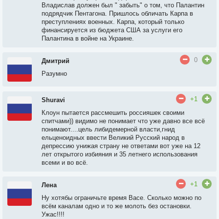
Владислав должен был " забыть" о том, что Палантин
подрядчик Пентагона. Пришлось обличать Карпа в
преступлениях военных. Карпа, который только
финансируется из бюджета США за услуги его
Палантина в войне на Украине.
0
Дмитрий
Разумно
+1
Shuravi
Клоун пытается рассмешить россияшек своими
спитчами)) видимо не понимает что уже давно все всё
понимают....цель либидемерной власти,гнид
ельценоидных ввести Великий Русский народ в
депрессию унижая страну не ответами вот уже на 12
лет открытого избияния и 35 летнего использования
всеми и во всё.
+1
Лена
Ну хотябы ограничьте время Васе. Сколько можно по
всём каналам одно и то же молоть без остановки.
Ужас!!!!