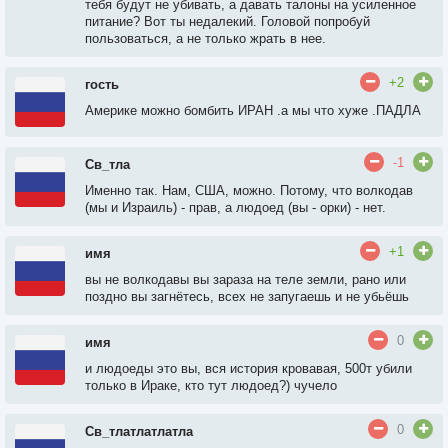
тебя будут не убивать, а давать талоны на усиленное
питание? Вот ты недалекий. Головой попробуй
пользоваться, а не только жрать в нее.
+2
гость
Америке можно бомбить ИРАН .а мы что хуже .ПАДЛА
-1
Св_тла
Именно так. Нам, США, можно. Потому, что волкодав
(мы и Израиль) - прав, а людоед (вы - орки) - нет.
+1
имя
вы не волкодавы вы зараза на теле земли, рано или
поздно вы загнётесь, всех не запугаешь и не убьёшь
0
имя
и людоеды это вы, вся история кровавая, 500т убили
только в Ираке, кто тут людоед?) чучело
0
Св_тлатлатлатла