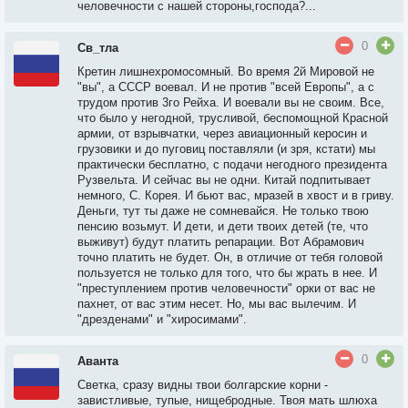
человечности с нашей стороны,господа?...
0
Св_тла
Кретин лишнехромосомный. Во время 2й Мировой не
"вы", а СССР воевал. И не против "всей Европы", а с
трудом против 3го Рейха. И воевали вы не своим. Все,
что было у негодной, трусливой, беспомощной Красной
армии, от взрывчатки, через авиационный керосин и
грузовики и до пуговиц поставляли (и зря, кстати) мы
практически бесплатно, с подачи негодного президента
Рузвельта. И сейчас вы не одни. Китай подпитывает
немного, С. Корея. И бьют вас, мразей в хвост и в гриву.
Деньги, тут ты даже не сомневайся. Не только твою
пенсию возьмут. И дети, и дети твоих детей (те, что
выживут) будут платить репарации. Вот Абрамович
точно платить не будет. Он, в отличие от тебя головой
пользуется не только для того, что бы жрать в нее. И
"преступлением против человечности" орки от вас не
пахнет, от вас этим несет. Но, мы вас вылечим. И
"дрезденами" и "хиросимами".
0
Аванта
Светка, сразу видны твои болгарские корни -
завистливые, тупые, нищебродные. Твоя мать шлюха