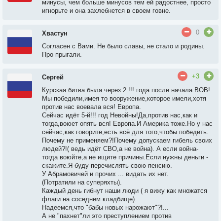
минусы, чем больше минусов тем ей радостнее, просто
игнорьте и она захлебнется в своем говне.
0
Хвастун
Согласен с Вами. Не было славы, не стало и родины.
Про прыгали.
+3
Сергей
Курская битва была через 2 !!! года после начала ВОВ!
Мы победили,имея то вооружение,которое имели,хотя
против нас воевала вся! Европа.
Сейчас идёт 5-й!!! год Невойны!Да,против нас,как и
тогда,воюет опять вся! Европа.И Америка тоже.Но у нас
сейчас,как говорите,есть всё для того,чтобы победить.
Почему не применяем?!Почему допускаем гибель своих
людей?!( ведь идёт СВО,а не война). А если война-
тогда воюйте,а не ищите причины.Если нужны деньги -
скажите.Я буду перечислять свою пенсию.
У Абрамовичей и прочих ... видать их нет.
(Потратили на суперяхты).
Каждый день гибнут наши люди ( я вижу как множатся
флаги на соседнем кладбище).
Надеемся,что "бабы новых нарожают"?!...
А не "пахнет"ли это преступлением против