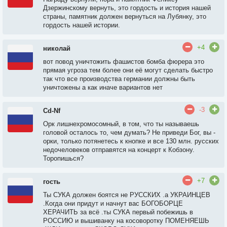
Дзержинскому вернуть, это гордость и история нашей
страны, памятник должен вернуться на Лубянку, это
гордость нашей истории.
+4
николай
вот повод уничтожить фашистов бомба фюрера это
прямая угроза тем более они её могут сделать быстро
так что все производства германии должны быть
уничтожены а как иначе вариантов нет
-3
Cd-Nf
Орк лишнехромосомный, в том, что ты называешь
головой осталось то, чем думать? Не приведи Бог, вы -
орки, только потянетесь к кнопке и все 130 млн. русских
недочеловеков отправятся на концерт к Кобзону.
Торопишься?
+7
гость
Ты СУКА должен боятся не РУССКИХ .а УКРАИНЦЕВ
.Когда они придут и начнут вас БОГОБОРЦЕ
ХЕРАЧИТЬ за всё .ты СУКА первый побежишь в
РОССИЮ и вышиванку на косоворотку ПОМЕНЯЕШЬ