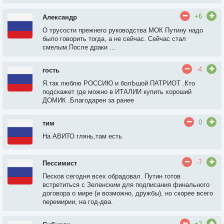
+6
Александр
О трусости прежнего руководства МОК Путину надо
было говорить тогда, а не сейчас. Сейчас стал
смелым.После драки ...
-4
гость
Я.так люблю РОССИЮ и болЬшой ПАТРИОТ .Кто
подскажет где можно в ИТАЛИИ купить хороший
ДОМИК .Благодарен за ранее
0
тим
На АВИТО глянь,там есть
-7
Пессимист
Песков сегодня всех обрадовал. Путин готов
встретиться с Зеленским для подписания финального
договора о мире (и возможно, дружбы), но скорее всего
перемирии, на год-два.
+2