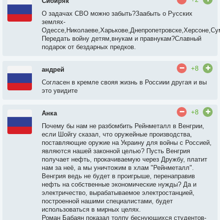
Сибиряк
О задачах СВО можно забыть?Заабыть о Русских
землях-
Одессе,Николаеве,Харькове,Днепропетровске,Херсоне,Су
Передать войну детям,внукам и правнукам?Славный
подарок от бездарных предков.
+8
андрей
Согласен в кремле свояя жизнь в Россиии другая и вы
это увидите
+8
Анка
Почему бы нам не разбомбить Рейнметалл в Венгрии,
если Шойгу сказал, что оружейные производства,
поставляющие оружие на Украину для войны с Россией,
являются нашей законной целью? Пусть Венгрия
получает нефть, прокачиваемую через Дружбу, платит
нам за неё, а мы уничтожим в хлам "Рейнметалл".
Венгрия ведь не будет в проигрыше, перенаправив
нефть на собственные экономические нужды? Да и
электричество, вырабатываемое электростанцией,
построенной нашими специалистами, будет
использоваться в мирных целях.
Роман Бабаян показал толпу беснующихся студентов-