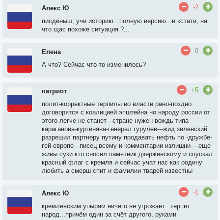
-2
Алекс Ю
писдёныш, учи историю...полную версию...и кстати, на
что щас похоже ситуация ?...
0
Елена
А что? Сейчас что-то изменилось?
+5
патриот
полит-корректные терпилы во власти рано-поздно
договорятся с коалицией эпштейна но народу россии от
этого легче не станет---стране нужен вождь типа
караганова-кургиняна-генерал гурулев---жид зеленский
разрешил партнеру путину продавать нефть по -дружбе-
гей-европе---писец всему и комментарии излишни----еще
живы суки кто сносил памятник дзержинскому и спускал
красный флаг с кремля и сейчас учат нас как родину
любить а смерш спит и фамилии тварей известны
-1
Алекс Ю
кремлёвским упырям ничего не угрожает...терпит
народ...причём один за счёт другого, руками