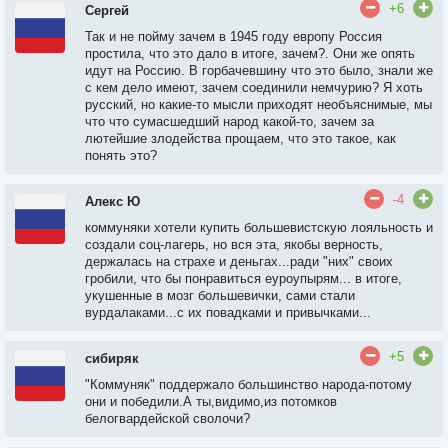
+6
Сергей
Так и не пойму зачем в 1945 году европу Россия
простила, что это дало в итоге, зачем?. Они же опять
идут на Россию. В горбачевшину что это было, знали же
с кем дело имеют, зачем соединили немчурию? Я хоть
русский, но какие-то мысли приходят необъяснимые, мы
что что сумасшедший народ какой-то, зачем за
лютейшие злодейства прощаем, что это такое, как
понять это?
-4
Алекс Ю
коммуняки хотели купить большевистскую лояльность и
создали соц-лагерь, но вся эта, якобы верность,
держалась на страхе и деньгах...ради "них" своих
гробили, что бы понравиться еуроупырям... в итоге,
укушенные в мозг большевички, сами стали
вурдалаками...с их повадками и привычками...
+5
сибиряк
"Коммуняк" поддержало большинство народа-потому
они и победили.А ты,видимо,из потомков
белогвардейской сволочи?