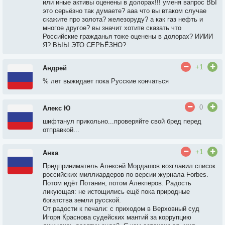
или иные активы оценены в долорах!!! уменя вапрос ВЫ
это серьёзно так думаете? ааа что вы втаком случае
скажите про золота? железоруду? а как газ нефть и
многое другое? вы значит хотите сказать что
Российские гражданья тоже оценены в долорах? ИИИИ
Я? ВЫЫ ЭТО СЕРЬЁЗНО?
+1
Андрей
% лет выжидает пока Русские кончаться
0
Алекс Ю
шифтанул прикольно...проверяйте свой бред перед
отправкой...
+1
Анка
Предприниматель Алексей Мордашов возглавил список
российских миллиардеров по версии журнала Forbes.
Потом идёт Потанин, потом Алекперов. Радость
ликующая: не истощились ещё пока природные
богатства земли русской.
От радости к печали: с приходом в Верховный суд
Игоря Краснова судейских мантий за коррупцию