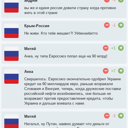
андрей
вы же и единя россия довели страну когда противно
жить в этой стране
-1
Крым-Россия
Не живи. Кто тебе мешает?! Уёбензибитто
+1
Митяй
Анка, ну типа Евросоюз попал еще на 90 млрд!
+7
Анка
Свершилось: Евросоюз окончательно одобрил Украине
кредит на 90 миллиардов евро, раньше возражали
Словакия и Венгрия, теперь, когда дружеские поставки
российской нефти возобновились, они больше не
возражают против предоставления кредита, чтобы
Украина и дальше воевала с нами.
-3
Митяй
Наталья, ну Путин, наивно думает что деньги от