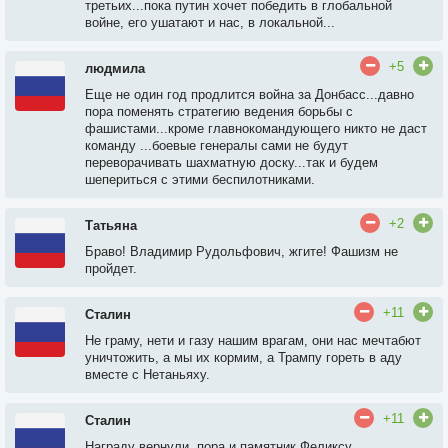
третьих...пока путин хочет победить в глобальной
войне, его ушатают и нас, в локальной...
+5
людмила
Еще не один год продлится война за Донбасс...давно
пора поменять стратегию ведения борьбы с
фашистами...кроме главнокомандующего никто не даст
команду ...боевые генералы сами не будут
переворачивать шахматную доску...так и будем
шепериться с этими беспилотниками.
+2
Татьяна
Браво! Владимир Рудольфович, жгите! Фашизм не
пройдет.
+11
Сталин
Не граму, нети и газу нашим врагам, они нас мечтабют
уничтожить, а мы их кормим, а Трампу гореть в аду
вместе с Нетаньяху.
+11
Сталин
Награду вернули, пора и памятник Феликсу