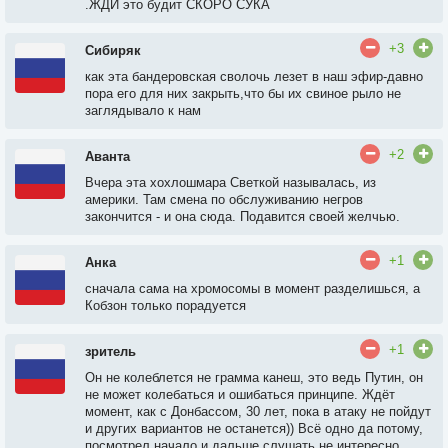
.ЖДИ это будит СКОРО СУКА
+3
Сибиряк
как эта бандеровская сволочь лезет в наш эфир-давно
пора его для них закрыть,что бы их свиное рыло не
заглядывало к нам
+2
Аванта
Вчера эта хохлошмара Светкой называлась, из
америки. Там смена по обслуживанию негров
закончится - и она сюда. Подавится своей желчью.
+1
Анка
сначала сама на хромосомы в момент разделишься, а
Кобзон только порадуется
+1
зритель
Он не колеблется не грамма канеш, это ведь Путин, он
не может колебаться и ошибаться принципе. Ждёт
момент, как с Донбассом, 30 лет, пока в атаку не пойдут
и других вариантов не останется)) Всё одно да потому,
посмотрел начало и дальше слушать не интересно,