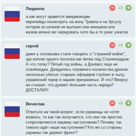
+3
Людмила
а как могут нравится американцам
европейцы.посмотреть на жену Трампа и на Урсулу
которая из штанов не вылазит.она женщина или
мужик.можно же чередовать хотя бы.а то ужас ужасов
+9
сергей
даже у соловьева стали говорить о "странной войне",
где взятие одного поселка как битва под Сталинградом.
А что толку? Пятый год войны, а Донбасс еще не
освобожден. Дождались огромного количества дронов,
несколько убитых старших офицеров глубоко в тылу,
украинский терор в нашем приграничье. И что? Вверху
не слышат, что думает большая часть народа?
ДОСТАЛИ!!!
+8
Вячеслав
Ответьте на такой вопрос: если украинцы не хотят
воевать, то как так получается, что они так яростно
сопротивляются нашему наступлению? Почему так
тяжело идёт наше наступление? Кто же со стороны
украины так держат фронт?