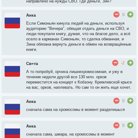
направлено на нужды СВО. Где деньги, Зин?
0
Анка
Если Симоньян кинула людей на деньги, используя
аудиторию "Вечера", обещая отдать деньги на СВО, и
люди покупали книгу, думая, что на благое дело, а всё
осело в карманах Симоньян, то сделка обманная, и
Зина обязана вернуть деньги в обмен на возвращённые
книги.
-2
Св=та
А то попробуй, орчиха лишнехромосомная, и ужу в
течение недели другой все 130 млн. орков
переместится на концерт к Кобзону. Кремлевской крысе
на вас, орков, наплевать. Но сам то он жить еще хочет.
0
Анка
сначала сама на хромосомы в момент разделишься
0
Анка
сначала сама, шмара, на хромосомы в момент