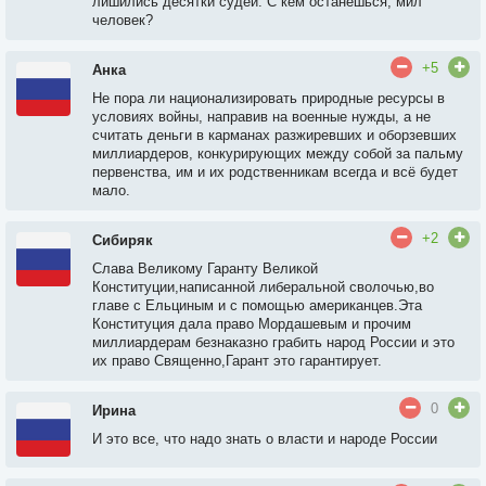
лишились десятки судей. С кем останешься, мил
человек?
+5
Анка
Не пора ли национализировать природные ресурсы в
условиях войны, направив на военные нужды, а не
считать деньги в карманах разжиревших и оборзевших
миллиардеров, конкурирующих между собой за пальму
первенства, им и их родственникам всегда и всё будет
мало.
+2
Сибиряк
Слава Великому Гаранту Великой
Конституции,написанной либеральной сволочью,во
главе с Ельциным и с помощью американцев.Эта
Конституция дала право Мордашевым и прочим
миллиардерам безнаказно грабить народ России и это
их право Священно,Гарант это гарантирует.
0
Ирина
И это все, что надо знать о власти и народе России