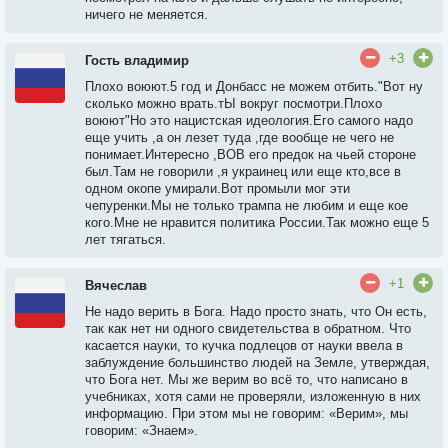
ничего не меняется.
+3
Гость владимир
Плохо воюют.5 год и Донбасс не можем отбить."Вот ну
сколько можно врать.тЫ вокруг посмотри.Плохо
воюют"Но это нацистская идеология.Его самого надо
еще учить ,а он лезет туда ,где вообще не чего не
понимает.Интересно ,ВОВ его предок на чьей стороне
был.Там не говорили ,я украинец или еще кто,все в
одном окопе умирали.Вот промыли мог эти
чепуренки.Мы не только трампа не любим и еще кое
кого.Мне не нравится политика России.Так можно еще 5
лет тягаться.
+1
Вячеслав
Не надо верить в Бога. Надо просто знать, что Он есть,
так как нет ни одного свидетельства в обратном. Что
касается науки, то кучка подлецов от науки ввела в
заблуждение большинство людей на Земле, утверждая,
что Бога нет. Мы же верим во всё то, что написано в
учебниках, хотя сами не проверяли, изложенную в них
информацию. При этом мы не говорим: «Верим», мы
говорим: «Знаем».