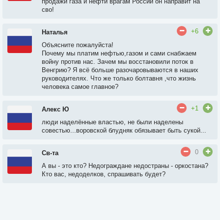
продажи газа и нефти врагам России он направит на
сво!
+6
Наталья
Объясните пожалуйста!
Почему мы платим нефтью,газом и сами снабжаем
войну против нас. Зачем мы восстановили поток в
Венгрию? Я всё больше разочаровываются в наших
руководителях. Что же только болтавня ,что жизнь
человека самое главное?
+1
Алекс Ю
люди наделённые властью, не были наделены
совестью...воровской блудняк обязывает быть сукой...
0
Св-та
А вы - это кто? Недограждане недостраны - оркостана?
Кто вас, недоделков, спрашивать будет?