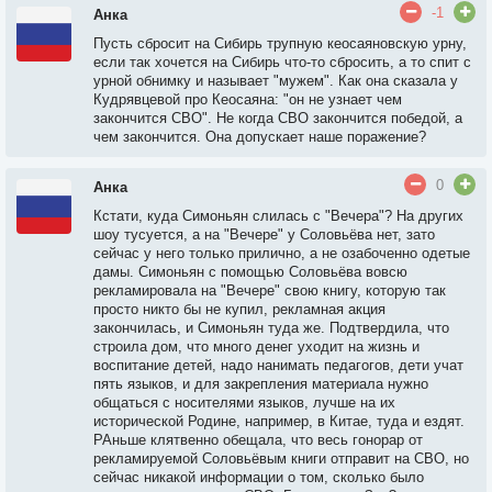
-1
Анка
Пусть сбросит на Сибирь трупную кеосаяновскую урну,
если так хочется на Сибирь что-то сбросить, а то спит с
урной обнимку и называет "мужем". Как она сказала у
Кудрявцевой про Кеосаяна: "он не узнает чем
закончится СВО". Не когда СВО закончится победой, а
чем закончится. Она допускает наше поражение?
0
Анка
Кстати, куда Симоньян слилась с "Вечера"? На других
шоу тусуется, а на "Вечере" у Соловьёва нет, зато
сейчас у него только прилично, а не озабоченно одетые
дамы. Симоньян с помощью Соловьёва вовсю
рекламировала на "Вечере" свою книгу, которую так
просто никто бы не купил, рекламная акция
закончилась, и Симоньян туда же. Подтвердила, что
строила дом, что много денег уходит на жизнь и
воспитание детей, надо нанимать педагогов, дети учат
пять языков, и для закрепления материала нужно
общаться с носителями языков, лучше на их
исторической Родине, например, в Китае, туда и ездят.
РАньше клятвенно обещала, что весь гонорар от
рекламируемой Соловьёвым книги отправит на СВО, но
сейчас никакой информации о том, сколько было