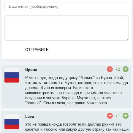
ОТПРАВИТЬ
+2
Ирина
Режет слух, когда ведущему "больно" за Буран. Знай,
что мать того самого Мурза, которого ты и твоя команда
довела, была инженером Тушинского
машиностроительного завода и принимала участие в
создании и запуске Бурана. Мурза нет, а этому
"больно". Ссы в глаза, все равно божья роса.
+1
Levu
это не правда кокда говорят если доллар рухнит это
касётся и Россию или какую другую страну так как наши