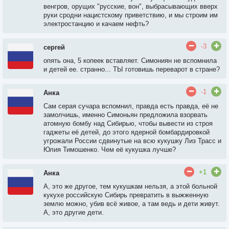
венгров, орущих "русские, вон", выбрасывающих вверх
руки сродни нацистскому приветствию, и мы строим им
электростанцию и качаем нефть?
-3
сергей
опять она, 5 копеек вставляет. Симониян не вспомнила
и детей ее. странно... ТЫ готовишь переварот в стране?
-1
Анка
Сам серая сучара вспомнил, правда есть правда, её не
замолчишь, именно Симоньян предложила взорвать
атомную бомбу над Сибирью, чтобы вывести из строя
гаджеты её детей, до этого ядерной бомбардировкой
угрожали России сдвинутые на всю кукушку Лиз Трасс и
Юлия Тимошенко. Чем её кукушка лучше?
+1
Анка
А, это же другое, тем кукушкам нельзя, а этой больной
кукухе российскую Сибирь превратить в выжженную
землю можно, убив всё живое, а там ведь и дети живут.
А, это другие дети.