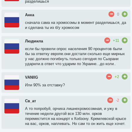
разделишься
0
Анка
сначала сама на хромосомы в момент разделишься, да
и сделана ты из б/у хромосом
+11
Людмила
если бы провели опрос населения 90 процентов были
бы за ответку европе.они достали сколько еще мирных
у нас должно погибнуть.только сегодня по Сызрани
ударили.в ответ что ударим по Украине...до коли..
+2
VANIIG
Или 90% за отставку?
-2
Св_ат
А то попробуй, орчиха лишнехромосомная, и ужу в
течение недели другой все 130 млн. орков
переместится на концерт к Кобзону. Кремлевской крысе
на вас, орков, наплевать. Но сам то он жить еще хочет.