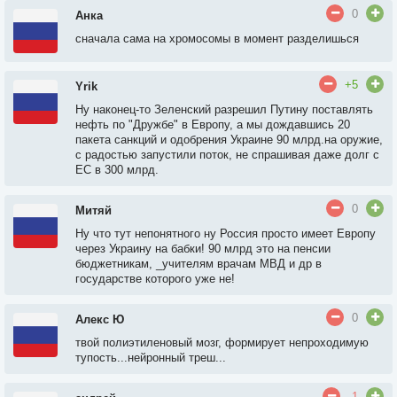
0
Анка
сначала сама на хромосомы в момент разделишься
+5
Yrik
Ну наконец-то Зеленский разрешил Путину поставлять
нефть по "Дружбе" в Европу, а мы дождавшись 20
пакета санкций и одобрения Украине 90 млрд.на оружие,
с радостью запустили поток, не спрашивая даже долг с
ЕС в 300 млрд.
0
Митяй
Ну что тут непонятного ну Россия просто имеет Европу
через Украину на бабки! 90 млрд это на пенсии
бюджетникам, _учителям врачам МВД и др в
государстве которого уже не!
0
Алекс Ю
твой полиэтиленовый мозг, формирует непроходимую
тупость...нейронный треш...
-1