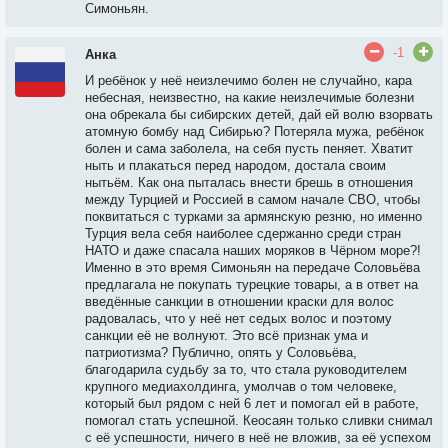
Симоньян.
-1
Анка
И ребёнок у неё неизлечимо болен не случайно, кара
небесная, неизвестно, на какие неизлечимые болезни
она обрекала бы сибирских детей, дай ей волю взорвать
атомную бомбу над Сибирью? Потеряла мужа, ребёнок
болен и сама заболела, на себя пусть пеняет. Хватит
ныть и плакаться перед народом, достала своим
нытьём. Как она пыталась внести брешь в отношения
между Турцией и Россией в самом начале СВО, чтобы
поквитаться с турками за армянскую резню, но именно
Турция вела себя наиболее сдержанно среди стран
НАТО и даже спасала наших моряков в Чёрном море?!
Именно в это время Симоньян на передаче Соловьёва
предлагала не покупать турецкие товары, а в ответ на
введённые санкции в отношении краски для волос
радовалась, что у неё нет седых волос и поэтому
санкции её не волнуют. Это всё признак ума и
патриотизма? Публично, опять у Соловьёва,
благодарила судьбу за то, что стала руководителем
крупного медиахолдинга, умолчав о том человеке,
который был рядом с ней 6 лет и помогал ей в работе,
помогал стать успешной. Кеосаян только сливки снимал
с её успешности, ничего в неё не вложив, за её успехом