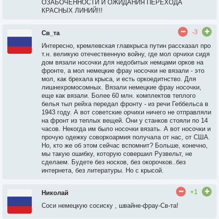
ОЗАБОЧЕННОСТИ И ОЖИДАНИЯ ПЕРЕХОДА
КРАСНЫХ ЛИНИЙ!!!
-3
Св_та
Интересно, кремлевская главкрыса путин рассказал про
т.н. великую отечественную войну, где мол орчихи сидя
дом вязали носочки для недобитых немцами орков на
фронте, а мол немецкие фрау носочки не вязали - это
мол, как брехала крыса, и есть оркоедитнство. Для
лишнехромосомных. Вязали немецкие фрау носочки,
еще как вязали. Более 60 млн. комплектов теплого
белья тыл рейха передал фронту - из речи Геббельса в
1943 году. А вот советские орчихи ничего не отправляли
на фронт из теплых вещей. Они у станков стояли по 14
часов. Некогда им было носочки вязать. А вот носочки и
прочую одежку соворкоармия получала от нас, от США.
Но, кто же об этом сейчас вспомнит? Больше, конечно,
мы такую ошибку, которую совершил Рузвельт, не
сделаем. Будете без носков, без окорочков..без
интернета, без литературы. Но с крысой.
+1
Николай
Соси немецкую сосиску , швайне-фрау-Св-та!