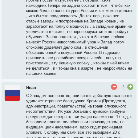
против России и спустил её с поводка , сняв
намордник.Теперь её задача состоит в том , что-бы как
можно больше нанести урон России и как можно дольше
, что-бы это продолжалось. До тех пор , пока все
старые заводы и построенные на Западе новые , не
заработают на полную мощность , а западные армии не
увеличатся в числе , не перевооружатся и не пройдут
обучение. Запад надеется , что эта бешеная собака
нанесёт России невосполнимый урон и Запад потом
спокойно доделает дело сам , в отношении
обескровленной и покусанной России. В надежде
присвоить все российские ресурсы себе , попутно
пристрелив , эту бешеную собаку , что-бы с ней ничем
не делиться , и что-бы она в азарте , не набросилась на
на своих хозяев.
+3
Иван
С Западом все понятно, они враги, действуют как враги,
удивляет странное благодушие Кремля (Президента,
администрации, правительства) на грани служебного
несоответствия. Их уже Зюганов с думской трибуны
предупреждает открыто - ситуация напоминает 17 год, с
безволием власти, ослабленным производством, не
видящем цели населением, едро сидит ресницами
хлопает. К слову, мы сами все это выбираем 20 с
хвостом лет, голосуя за президента и его вертикаль.