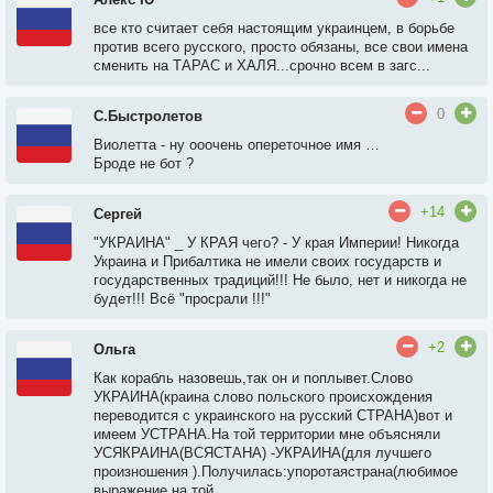
все кто считает себя настоящим украинцем, в борьбе
против всего русского, просто обязаны, все свои имена
сменить на ТАРАС и ХАЛЯ...срочно всем в загс...
0
С.Быстролетов
Виолетта - ну ооочень опереточное имя …
Броде не бот ?
+14
Сергей
"УКРАИНА" _ У КРАЯ чего? - У края Империи! Никогда
Украина и Прибалтика не имели своих государств и
государственных традиций!!! Не было, нет и никогда не
будет!!! Всё "просрали !!!"
+2
Ольга
Как корабль назовешь,так он и поплывет.Слово
УКРАИНА(краина слово польского происхождения
переводится с украинского на русский СТРАНА)вот и
имеем УСТРАНА.На той территории мне объясняли
УСЯКРАИНА(ВСЯСТАНА) -УКРАИНА(для лучшего
произношения ).Получилась:упоротаястрана(любимое
выражение на той