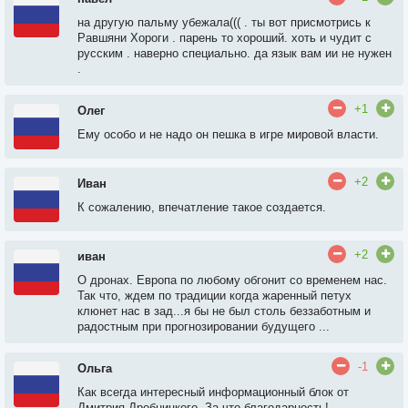
на другую пальму убежала((( . ты вот присмотрись к
Равшяни Хороги . парень то хороший. хоть и чудит с
русским . наверно специально. да язык вам ии не нужен
.
+1
Олег
Ему особо и не надо он пешка в игре мировой власти.
+2
Иван
К сожалению, впечатление такое создается.
+2
иван
О дронах. Европа по любому обгонит со временем нас.
Так что, ждем по традиции когда жаренный петух
клюнет нас в зад...я бы не был столь беззаботным и
радостным при прогнозировании будущего ...
-1
Ольга
Как всегда интересный информационный блок от
Дмитрия Дробницкого. За что благодарность!