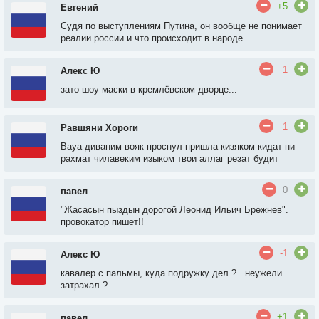
+5
Евгений
Судя по выступлениям Путина, он вообще не понимает
реалии россии и что происходит в народе...
-1
Алекс Ю
зато шоу маски в кремлёвском дворце...
-1
Равшяни Хороги
Вауа диваним вояк проснул пришла кизяком кидат ни
рахмат чилавеким изыком твои аллаг резат будит
0
павел
"Жасасын пыздын дорогой Леонид Ильич Брежнев".
провокатор пишет!!
-1
Алекс Ю
кавалер с пальмы, куда подружку дел ?...неужели
затрахал ?...
+1
павел