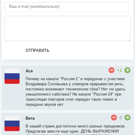
ОТПРАВИТЬ
+1
Ася
Почему на канале "Россия-1" в передачах с участием
Владимира Соловьева у спикеров прарывистая речь,
постоянно возникают технические сбои? Нет ли здесь
умышленного саботажа? Нв канале "Россия-24" при
трансляции повторов этих передач таких помех в
передачи звуков нет
0
Вита
В нашей стране достаточно много разных праздников.
Предлагаю ввести еще один. ДЕНЬ ВЫРАЖЕНИЯ