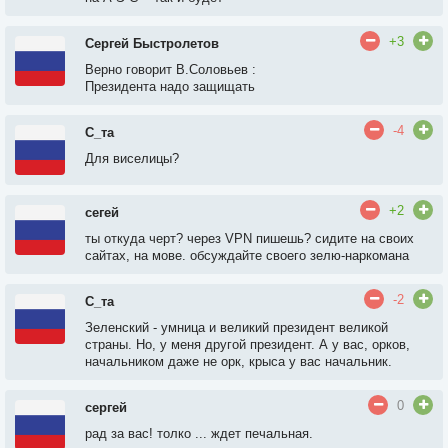
+3
Сергей Быстролетов
Верно говорит В.Соловьев :
Президента надо защищать
-4
С_та
Для виселицы?
+2
сегей
ты откуда черт? через VPN пишешь? сидите на своих
сайтах, на мове. обсуждайте своего зелю-наркомана
-2
С_та
Зеленский - умница и великий президент великой
страны. Но, у меня другой президент. А у вас, орков,
начальником даже не орк, крыса у вас начальник.
0
сергей
рад за вас! толко ... ждет печальная.