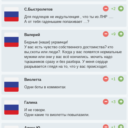
+2
С.Быстролетов
Для подлецов не индульгенция , что ты из ЛНР ….
А от тебя гаденышем попахивает …?
+9
Валерий
Бедные (наши) украинци!
У вас есть чувство собственного достоинства? кто
вы,скоты или люди?. Когда у вас появятся нормальные
мужики или они у вас всё кончились. мочить надо
тцкашников сразу и без разбора. У меня сердце
разрывается глядя на то, что у вас происходит.
+1
Виолетта
Одни боты в комментах
+3
Галина
И не говори.
Одни какие то виолетты повылазили.
+1
Алекс Ю