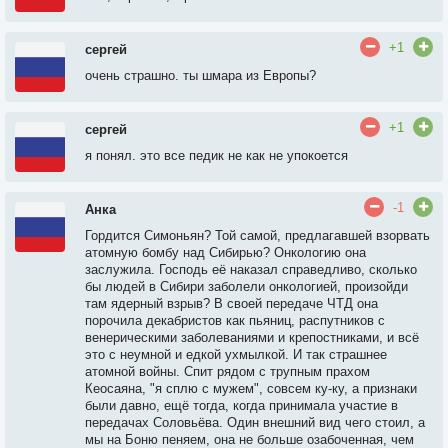
+1
сергей
очень страшно. ты шмара из Европы?
+1
сергей
я понял. это все педик не как не упокоется
-1
Анка
Гордится Симоньян? Той самой, предлагавшей взорвать
атомную бомбу над Сибирью? Онкологию она
заслужила. Господь её наказал справедливо, сколько
бы людей в Сибири заболели онкологией, произойди
там ядерный взрыв? В своей передаче ЧТД она
порочила декабристов как пьяниц, распутников с
венерическими заболеваниями и крепостниками, и всё
это с неумной и едкой ухмылкой. И так страшнее
атомной войны. Спит рядом с трупным прахом
Кеосаяна, "я сплю с мужем", совсем ку-ку, а признаки
были давно, ещё тогда, когда принимала участие в
передачах Соловьёва. Один внешний вид чего стоил, а
мы на Боню пеняем, она не больше озабоченная, чем