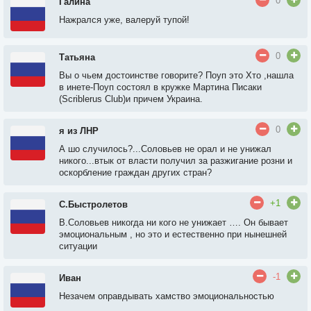
0
Галина
Нажрался уже, валеруй тупой!
0
Татьяна
Вы о чьем достоинстве говорите? Поуп это Хто ,нашла
в инете-Поуп состоял в кружке Мартина Писаки
(Scriblerus Club)и причем Украина.
0
я из ЛНР
А шо случилось?...Соловьев не орал и не унижал
никого...втык от власти получил за разжигание розни и
оскорбление граждан других стран?
+1
С.Быстролетов
В.Соловьев никогда ни кого не унижает …. Он бывает
эмоциональным , но это и естественно при нынешней
ситуации
-1
Иван
Незачем оправдывать хамство эмоциональностью