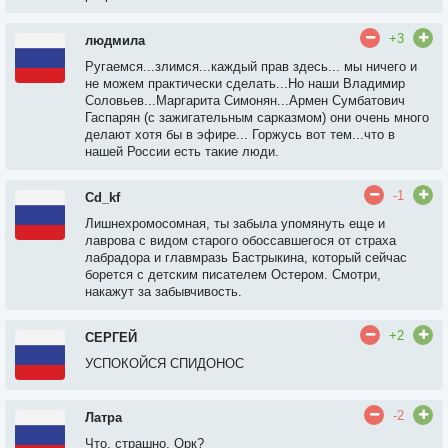
+3
людмила
Ругаемся...злимся...каждый прав здесь... мы ничего и
не можем практически сделать...Но наши Владимир
Соловьев...Маргарита Симонян...Армен Сумбатович
Гаспарян (с зажигательным сарказмом) они очень много
делают хотя бы в эфире... Горжусь вот тем...что в
нашей России есть такие люди.
-1
Cd_kf
Лишнехромосомная, ты забыла упомянуть еще и
лаврова с видом старого обоссавшегося от страха
лабрадора и главмразь Бастрыкина, который сейчас
борется с детским писателем Остером. Смотри,
накажут за забывчивость.
+2
СЕРГЕЙ
УСПОКОЙСЯ СПИДОНОС
-2
Латра
Что, страшно, Орк?