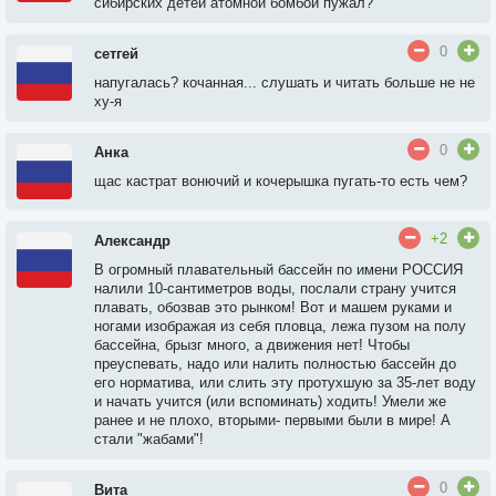
сибирских детей атомной бомбой пужал?
0
сетгей
напугалась? кочанная... слушать и читать больше не не
ху-я
0
Анка
щас кастрат вонючий и кочерышка пугать-то есть чем?
+2
Александр
В огромный плавательный бассейн по имени РОССИЯ
налили 10-сантиметров воды, послали страну учится
плавать, обозвав это рынком! Вот и машем руками и
ногами изображая из себя пловца, лежа пузом на полу
бассейна, брызг много, а движения нет! Чтобы
преуспевать, надо или налить полностью бассейн до
его норматива, или слить эту протухшую за 35-лет воду
и начать учится (или вспоминать) ходить! Умели же
ранее и не плохо, вторыми- первыми были в мире! А
стали "жабами"!
0
Вита