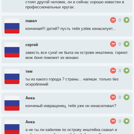
стоял другой человек, он и сейчас хорошо известен в
профессиональных кругах.
0
павел
конченая!!! детей? пусть тебя узбек изнасилует...
0
сергей
завесть все сука! не была на острове инштеина. горюет.
мож боня поможет из монако
0
тим
ты из какого города ? страны... напиши. только без
оскроблений
0
Анка
конченый извращенец, тебя уже он изнасиловал?
0
Анка
а не ты ли кабелем по острову инштейна скакал и