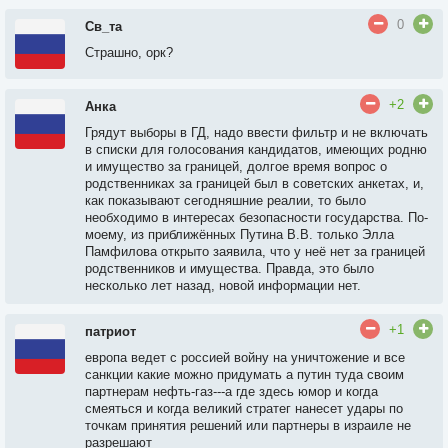
0
Св_та
Страшно, орк?
+2
Анка
Грядут выборы в ГД, надо ввести фильтр и не включать
в списки для голосования кандидатов, имеющих родню
и имущество за границей, долгое время вопрос о
родственниках за границей был в советских анкетах, и,
как показывают сегодняшние реалии, то было
необходимо в интересах безопасности государства. По-
моему, из приближённых Путина В.В. только Элла
Памфилова открыто заявила, что у неё нет за границей
родственников и имущества. Правда, это было
несколько лет назад, новой информации нет.
+1
патриот
европа ведет с россией войну на уничтожение и все
санкции какие можно придумать а путин туда своим
партнерам нефть-газ---а где здесь юмор и когда
смеяться и когда великий стратег нанесет удары по
точкам принятия решений или партнеры в израиле не
разрешают