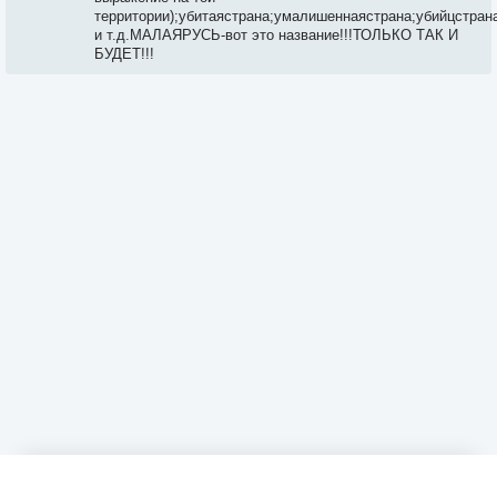
территории);убитаястрана;умалишеннаястрана;убийцстран
и т.д.МАЛАЯРУСЬ-вот это название!!!ТОЛЬКО ТАК И
БУДЕТ!!!