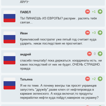
другу-
+1
ПАВЕЛ
ТЫ ПИНАЕШЬ ИЗ ЕВРОПЫ? расприи . распять тебя
святая...
+3
Иван
Кремлевский геостратег уже пятый год считает куда
ударить. никак последствия не просчитает.
0
андрей
спасибо генштабу! пока держаться. координаты есть. ни
каких последствий от них не будет..ОЧЕНЬ СТРАШНО.
правда
+2
Татьяна
Я не по теме. А почему венгры так просят украинцев
запустить "дружбу",разве ключ от нефтепровода в
кармане зеленского. А когда включат,то продукты
переработки нефти куда пойдут,наверное на украину?