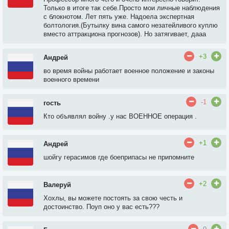
Только в итоге так себе.Просто мои личные наблюдения
с блокнотом. Лет пять уже. Надоела экспертная
болтология.(Бутылку вина самого незатейливого куплю
вместо аттракциона прогнозов). Но затягивает, дааа
+3
Андрей
во время войны работает военное положение и законы
военного времени
-1
гость
Кто объявлял войну .у нас ВОЕННОЕ операция .
+1
Андрей
шойгу герасимов где боеприпасы не припомните
+2
Валеруй
Хохлы, вы можете постоять за свою честь и
достоинство. Поуп оно у вас есть???