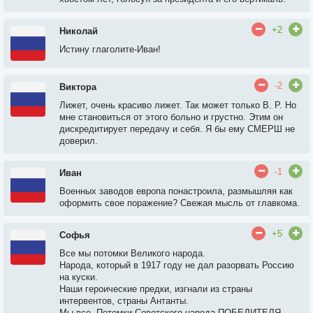
+2
Николай
Истину глаголите-Иван!
-2
Виктора
Лижет, очень красиво лижет. Так может только В. Р. Но
мне становиться от этого больно и грустно. Этим он
дискредитирует передачу и себя. Я бы ему СМЕРШ не
доверил.
-1
Иван
Военных заводов европа понастроила, размышляя как
оформить свое поражение? Свежая мысль от главкома.
+5
Софья
Все мы потомки Великого народа.
Народа, который в 1917 году не дал разорвать Россию
на куски.
Наши героические предки, изгнали из страны
интервентов, страны Антанты.
Мы все, Потомки Советского народа ПОБЕДИТЕЛЯ.