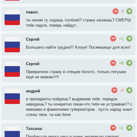
0
павел.
ты зачем ту сидишь толбоеб? страну качаешь? СМЕРШ
тебе падла, поверь найдут...
+1
Сергей
Большего найти трудно!!! Клоун! Посмешище для всех!
+8
Сергей
Превратили страну в спящее болото, только лягушки
ещё не квакают!!!
-4
андрей
в президенты пойдешь? выдвинем тебя. порядок
наведешь? ты конкретно пиши-что тебя не устраивает? с
именами и фамилиями губернаторов . пусть народ знает
слезы твои. ты как боня
+1
Татьяна
Профессор много чего и очень интересно говорит.