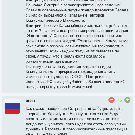
Но начал Дмитрий с головокружительного падения.
Сравнив современные потуги псевдо идеологов Запада
с , как он выразился с "эпатажем" авторов
Коммунистического Манифеста...
Дмитрий! Первые Катакомбные Христиане еще был тот "
эпатаж"! На чем и построена современная цивилизация.
"Эпатажность" Христианства построена на понятиях
греха в отношениях людей. "Эпатажность" Коммунизма
заключена в возможности исключения греховности в
отношениях, если каждый получит от общества по
своему труду. Что в реальности оказалось
романтическим идеализмом.
Поэтому советская идеология извратила идеи
Коммунизма для прикрытия грехопадения элиты -
изменников государства СССР . Построивших
идеологию РФ в лице Чубайса, забившего последний
гвоздь в крышку гроба Коммунизма!
+6
иван
Как сказал профессор Острецов, пока будем давать
энергию на Украину и в Европу, а также пока будут
работать банкоматы для нашей элиты и их деток в
лондонах и цюрихах, пока будет работать совокупный
туннель в Карпатах и преобразовательные подстанции
на А Э С -- так и будет