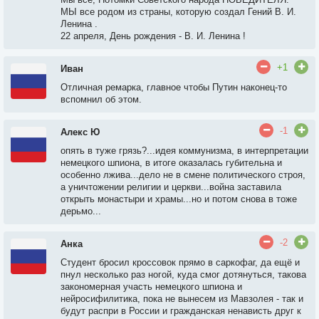
МЫ все родом из страны, которую создал Гений В. И.
Ленина .
22 апреля, День рождения - В. И. Ленина !
+1
Иван
Отличная ремарка, главное чтобы Путин наконец-то
вспомнил об этом.
-1
Алекс Ю
опять в туже грязь?...идея коммунизма, в интерпретации
немецкого шпиона, в итоге оказалась губительна и
особенно лжива...дело не в смене политического строя,
а уничтожении религии и церкви...война заставила
открыть монастыри и храмы...но и потом снова в тоже
дерьмо...
-2
Анка
Студент бросил кроссовок прямо в саркофаг, да ещё и
пнул несколько раз ногой, куда смог дотянуться, такова
закономерная участь немецкого шпиона и
нейросифилитика, пока не вынесем из Мавзолея - так и
будут распри в России и гражданская ненависть друг к