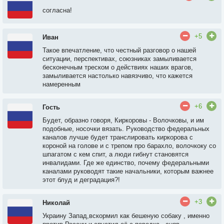
согласна!
+5
Иван
Такое впечатление, что честный разговор о нашей
ситуации, перспективах, союзниках замыливается
бесконечным треском о действиях наших врагов,
замыливается настолько навязчиво, что кажется
намеренным
+6
Гость
Будет, образно говоря, Киркоровы - Волочковы, и им
подобные, носочки вязать. Руководство федеральных
каналов лучше будет транслировать киркорова с
короной на голове и с трепом про барахло, волочкоку со
шпагатом с кем спит, а люди гибнут становятся
инвалидами. Где же единство, почему федеральными
каналами руководят такие начальники, которым важнее
этот блуд и деградация?!
+3
Николай
Украину Запад,вскормил как бешеную собаку , именно