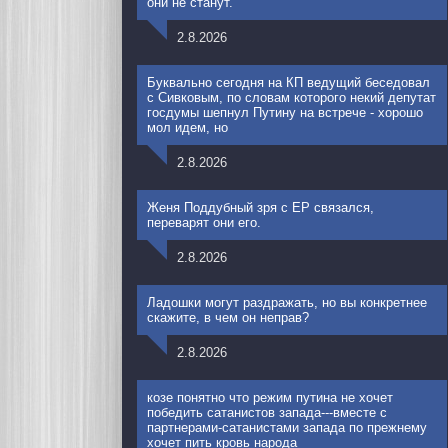
они не станут.
2.8.2026
Буквально сегодня на КП ведущий беседовал
с Сивковым, по словам которого некий депутат
госдумы шепнул Путину на встрече - хорошо
мол идем, но
2.8.2026
Женя Поддубный зря с ЕР связался,
переварят они его.
2.8.2026
Ладошки могут раздражать, но вы конкретнее
скажите, в чем он неправ?
2.8.2026
козе понятно что режим путина не хочет
победить сатанистов запада---вместе с
партнерами-сатанистами запада по прежнему
хочет пить кровь народа