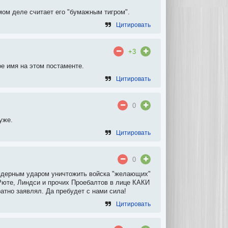
мом деле считает его "бумажным тигром".
Цитировать
+3
е имя на этом постаменте.
Цитировать
0
уже.
Цитировать
0
ядерным ударом уничтожить войска "желающих"
 Рюте, Линдси и прочих Проебалтов в лице КАКИ
тно заявлял. Да пребудет с нами сила!
Цитировать