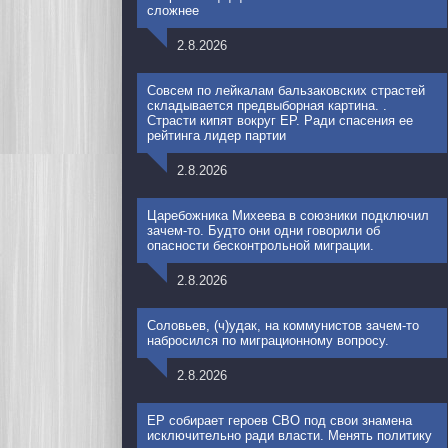
сложнее
2.8.2026
Совсем по лейкалам бальзаковских страстей
складывается предвыборная картина. .
Страсти кипят вокруг ЕР. Ради спасения ее
рейтинга лидер партии
2.8.2026
Царебожника Михеева в союзники подключил
зачем-то. Будто они одни говорили об
опасности бесконтрольной миграции.
2.8.2026
Соловьев, (ч)удак, на коммунистов зачем-то
набросился по миграционному вопросу.
2.8.2026
ЕР собирает героев СВО под свои знамена
исключительно ради власти. Менять политику