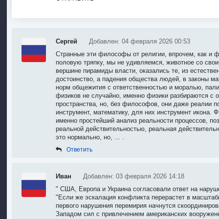
Сергей
Добавлен: 04 февраля 2026 00:53
Странные эти философы от религии, впрочем, как и ф
половую тряпку, мы не удивляемся, животное со свои
вершине пирамиды власти, оказались те, из естественн
достоинство, а падения общества людей, в законы ма
норм общежития с ответственностью и моралью, пал
физиков не случайно, именно физики разбираются с о
пространства, но, без философов, они даже реалии по
инструмент, математику, для них инструмент икона. 
именно простейший анализ реальности процессов, позв
реальной действительностью, реальная действительн
это нормально, но, ... .
Ответить
Иван
Добавлен: 03 февраля 2026 14:18
" США, Европа и Украина согласовали ответ на нару
"Если же эскалация конфликта перерастет в масштабн
первого нарушения перемирия начнутся скоординиро
Западом сил с привлечением американских вооруженн