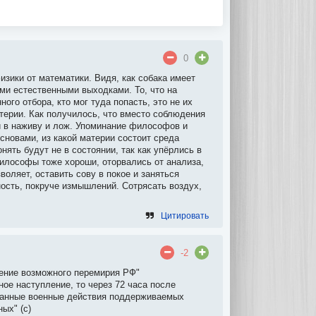
0
изики от математики. Видя, как собака имеет
ми естественными выходками. То, что на
ого отбора, кто мог туда попасть, это не их
терии. Как получилось, что вместо соблюдения
и в наживу и лож. Упоминание философов и
сновами, из какой материи состоит среда
нять будут не в состоянии, так как упёрлись в
Философы тоже хороши, оторвались от анализа,
оляет, оставить сову в покое и заняться
ость, покруче измышлений. Сотрясать воздух,
Цитировать
-2
шение возможного перемирия РФ"
ое наступление, то через 72 часа после
ванные военные действия поддерживаемых
ых" (с)