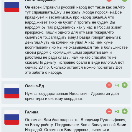
Он еврей.Стравили русский народ вот такие как он.Что
тут спрашивать.Ему и не жаль ,морде поросячей.Все
празднуем и веселимся.А про народ забыл.А что
народ,живет тихо не бузит.И трогать не будем.Вы
народом бы так радовались,как у нас в России живет
прекрасно.Нашли одного для отмазки токаря.Что
смеяться то.Загладить вину.Правда говорят,деньги к
деньгам.Чуть на колени не упал.А нас чем хуже
воспитывали? но мы не оказываемся там в большинстве
своем рядом с кормящим.Сами зарабатываем и
работаем не ради славы, нам не кто спасибо то не
сказал.Но деньгу ,исправно брали в виде налога.А вот
сейчас 23 т.р. Сколько остается можно посчитать.Вот
это забота о народе.
+4
Олеша-Ед
Нужна государственная Идеология. Идеология даёт
ориентиры и систему координат.
+3
Галина
Огромная Вам благодарность, Владимир Рудольфович,
за Вашу работу. Поздравляем Вас с Заслуженной Вами
Наградой. Огромного Вам здоровья, счастья и