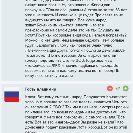
гибнут наши братья.Ну это нонсенс.Живем,как
побирушки.ТОлько обещаниями.А сколько за эти 36 лет
уже и не счесть.И сколько еще будет.Про света то не
видно,кто бы что не говорил.Все хуже народ
живет.Конечно им кажется ,власти ,что все
прекрасно,но на самом деле это не так.Слушать не
хотят.Прут как носорог,не видя куда.Нельзя исправить?
Можно.Но нет цели.Чем меньше бедноты ,тем больше
идут "Заработать".Кому как повезет.Знаю точно
.Племянника два друга погибли.Пошли за деньгами.Он
то же хотел .Но я отговорил.За олигархов не стоит
голову подставлять.Это не ВОВ.Тогда знали за
что.Сейчас за ЖКХ и прочие надбавки с народа.Вот
совсем это не для нас.Кому платим вот в перед.НЕ
вижу перспективу в жизни.
+2
Гость владимир
Клоун.Вот кому смешить народ.Получается.Кривляется
хорошо.А вообще то главное власти нравиться.Чем это
он заслужил.? СВО.? Так мы и без него ,смотрим ролики
по хлеще его ,со всеми победами и не достатками ,что
говорят.А У него все прекрасно , с самого начала."Все
есть"Вот за это и награждают.Вы разве не знали? Кто
донесения подает красивые ,тот и хорош.Вот он из этой
серии.