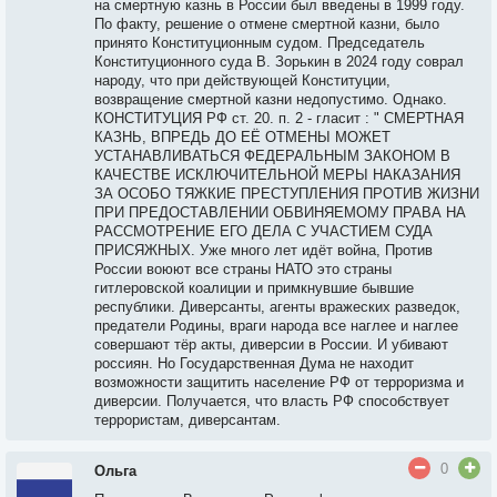
на смертную казнь в России был введены в 1999 году.
По факту, решение о отмене смертной казни, было
принято Конституционным судом. Председатель
Конституционного суда В. Зорькин в 2024 году соврал
народу, что при действующей Конституции,
возвращение смертной казни недопустимо. Однако.
КОНСТИТУЦИЯ РФ ст. 20. п. 2 - гласит : " СМЕРТНАЯ
КАЗНЬ, ВПРЕДЬ ДО ЕЁ ОТМЕНЫ МОЖЕТ
УСТАНАВЛИВАТЬСЯ ФЕДЕРАЛЬНЫМ ЗАКОНОМ В
КАЧЕСТВЕ ИСКЛЮЧИТЕЛЬНОЙ МЕРЫ НАКАЗАНИЯ
ЗА ОСОБО ТЯЖКИЕ ПРЕСТУПЛЕНИЯ ПРОТИВ ЖИЗНИ
ПРИ ПРЕДОСТАВЛЕНИИ ОБВИНЯЕМОМУ ПРАВА НА
РАССМОТРЕНИЕ ЕГО ДЕЛА С УЧАСТИЕМ СУДА
ПРИСЯЖНЫХ. Уже много лет идёт война, Против
России воюют все страны НАТО это страны
гитлеровской коалиции и примкнувшие бывшие
республики. Диверсанты, агенты вражеских разведок,
предатели Родины, враги народа все наглее и наглее
совершают тёр акты, диверсии в России. И убивают
россиян. Но Государственная Дума не находит
возможности защитить население РФ от терроризма и
диверсии. Получается, что власть РФ способствует
террористам, диверсантам.
0
Ольга