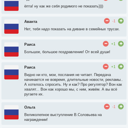
ёпта! ну как же себя родимого не показать))))
-1
Аванта
Нет, тебя надо показать на диване в семейных трусах.
+1
Раиса
Большое, большое поздравление! От всей души!
+1
Раиса
Видно ни кто, мои, послания не читает. Передача
начинается не вовремя, длительные новости, рекламы..
А хотелось спросить. Ну и как? Про регулятор? Вон как
хвалят... Вон как хорошо мы, с ним, живём. А вы всё
ругаете их.
-1
Ольга
Великолепное выступление В.Соловьева на
награждении!