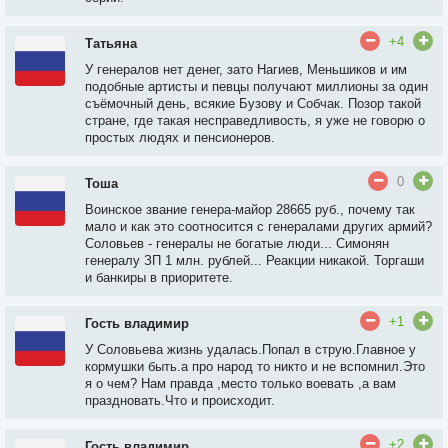
+4
Татьяна
У генералов нет денег, зато Нагиев, Меньшиков и им
подобные артисты и певцы получают миллионы за один
съёмочный день, всякие Бузову и Собчак. Позор такой
стране, где такая несправедливость, я уже не говорю о
простых людях и пенсионеров.
0
Тоша
Воинское звание генера-майор 28665 руб., почему так
мало и как это соотносится с генералами других армий?
Соловьев - генералы не богатые люди... Симонян
генералу ЗП 1 млн. рублей... Реакции никакой. Торгаши
и банкиры в приоритете.
+1
Гость владимир
У Соловьева жизнь удалась.Попал в струю.Главное у
кормушки быть.а про народ то никто и не вспомнил.Это
я о чем? Нам правда ,место только воевать ,а вам
праздновать.Что и происходит.
+2
Гость владимир