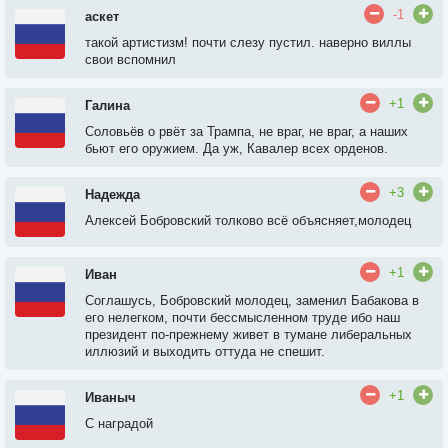
-1
аскет
такой артистизм! почти слезу пустил. наверно виллы
свои вспомнил
+1
Галина
Соловьёв о рвёт за Трампа, не враг, не враг, а наших
бьют его оружием. Да уж, Кавалер всех орденов.
+3
Надежда
Алексей Бобровский толково всё объясняет,молодец
+1
Иван
Соглашусь, Бобровский молодец, заменил Бабакова в
его нелегком, почти бессмысленном труде ибо наш
президент по-прежнему живет в тумане либеральных
иллюзий и выходить оттуда не спешит.
+1
Иваныч
С наградой