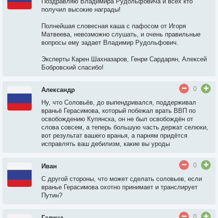
Поздравляю Владимира Рудольфовича и всех кто
получил высокие награды!
Полнейшая словесная каша с пафосом от Игоря
Матвеева, невозможно слушать, и очень правильные
вопросы ему задает Владимир Рудольфович.
Эксперты Карен Шахназаров, Генри Сардарян, Алексей
Бобровский спасибо!
0
Александр
Ну, что Соловьёв, до выпендривался, поддерживал
враньё Герасимова, который побежал врать ВВП по
освобождению Купянска, он не был освобождён от
слова совсем, а теперь большую часть держат селюки,
вот результат вашего вранья, а парням придётся
исправлять ваш дебилизм, какие вы уроды
0
Иван
С другой стороны, что может сделать соловьев, если
вранье Герасимова охотно принимает и транслирует
Путин?
0
Галина.