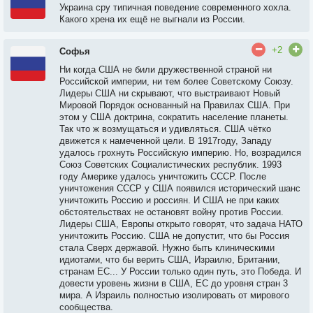
Украина сру типичная поведение современного хохла.
Какого хрена их ещё не выгнали из России.
+2
Софья
Ни когда США не били дружественной страной ни
Российской империи, ни тем более Советскому Союзу.
Лидеры США ни скрывают, что выстраивают Новый
Мировой Порядок основанный на Правилах США. При
этом у США доктрина, сократить население планеты.
Так что ж возмущаться и удивляться. США чётко
движется к намеченной цели. В 1917году, Западу
удалось грохнуть Российскую империю. Но, возрадился
Союз Советских Социалистических республик. 1993
году Америке удалось уничтожить СССР. После
уничтожения СССР у США появился исторический шанс
уничтожить Россию и россиян. И США не при каких
обстоятельствах не остановят войну против России.
Лидеры США, Европы открыто говорят, что задача НАТО
уничтожить Россию. США не допустит, что бы Россия
стала Сверх державой. Нужно быть клиническими
идиотами, что бы верить США, Израилю, Британии,
странам ЕС... У России только один путь, это Победа. И
довести уровень жизни в США, ЕС до уровня стран 3
мира. А Израиль полностью изолировать от мирового
сообщества.