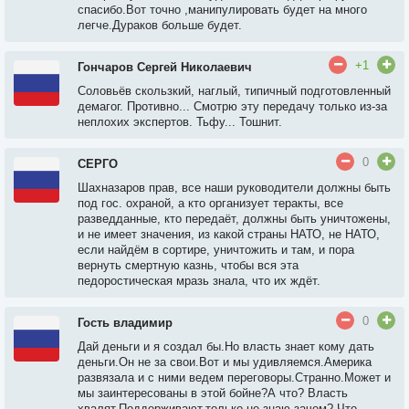
спасибо.Вот точно ,манипулировать будет на много
легче.Дураков больше будет.
+1
Гончаров Сергей Николаевич
Соловьёв скользкий, наглый, типичный подготовленный
демагог. Противно... Смотрю эту передачу только из-за
неплохих экспертов. Тьфу... Тошнит.
0
СЕРГО
Шахназаров прав, все наши руководители должны быть
под гос. охраной, а кто организует теракты, все
разведданные, кто передаёт, должны быть уничтожены,
и не имеет значения, из какой страны НАТО, не НАТО,
если найдём в сортире, уничтожить и там, и пора
вернуть смертную казнь, чтобы вся эта
педоростическая мразь знала, что их ждёт.
0
Гость владимир
Дай деньги и я создал бы.Но власть знает кому дать
деньги.Он не за свои.Вот и мы удивляемся.Америка
развязала и с ними ведем переговоры.Странно.Может и
мы заинтересованы в этой бойне?А что? Власть
хвалят.Поддерживают,только не знаю зачем? Что