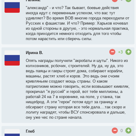
"александр" - и что? Так бывает, боевые действия
иногда идут с переменным успехом, что вас тут
удивляет? Во время ВОВ многие города переходили от
Русских к фашистам. И что? Пример: Харьков кочевал
из одной стороны в другую, - это нормальная практика,
когда приходится немного отходить для того чтобы
потом нарастить или сберечь силы.
+3
Ирина В.
Опять награды получили "акробаты и шуты". Никого из
колхозников, рсбочих, строителей. Ну да, ну да, это
ведь паяцы и гаеры строят дома, собирают корабли,
машины, растят хлеб и коров. Это ведь они счоим
кривляньем создают мощь страны. О каком
патриотизме можно говорить, если возвышают киивляк,
прокричал "я руссий" и герой, вот тебе миллионы, а
работай 24 на 7 в коровнике, на поле, у станка, так
нищеброд. А эти "герои" потом едут за границу и
обсирают страну которая все тебе дала....так скоро и
лолиту наградят, чтобы ВСУ спонсировала и дальше,
ону уже чес по стране начала.
0
Глеб