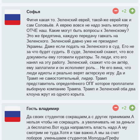
+2
Софья
Фигня какая то. Зеленский еврей, такой-же еврей как и
сам Соловьёв. А еврею вовсе не надо знать молитву
ОТЧЕ наш. Какие могут быть вопросы к Зеленскому?
Это же бредятина, каждую передачу гавкать на
Зеленского. Зеленский давно уже не президент
Украины. Даже если подать на Зеленского в суд. Его не
за что будет судить. В суде, Зеленский скажет, что все
документы ему готовили кураторы. Те люди, кто его
нанял на эту работу. Зеленский, скажит что он актёр,
ему заплатили и он исполняет роль... Не его вина, что
люди идиоты и реально верят актерскую игру. Да и
Трамп не самостоятельный, лидер. Трамп
представитель определённого ОПГ которое проплатили
выборную компанию Трампа. Трамп и Зеленский оба два
клоуна жрут из одного корыта.
+2
Гость владимир
Да своих студентов сокращаем,а с других принимаем.А
нельзя чтобы не сокращать .а увеличивать не за деньги
,а бесплатно.Вот куда направлять власть надо.А му
смотрим не туда.Хотя и там важно.А мы за счет
поборов ,уменьшаем студентов.Молодцы!Грефу