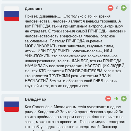
0
Дилетант
Привет, диванные......Это только с точки зрения
человечества , человек является венцом творения. А
вот ПРИРОДА таким примитивным антропоцентризмом
не страдает. С точки зрения самой ПРИРОДЫ человек и
человечество-есть вредоносная плесень, опасное
заболевание. Поэтому ПРИРОДА обречена
МОБИЛИЗОВАТЬ свои защитные, имунные силы,
чтобы, ИЛИ ПОДЛЕЧИТЬ болезнь-плесень, ИЛИ
УНИЧТОЖИТь это паразитическое злокачественное
новообразование, то есть.ДАЙ БОГ, что бы ПРИРОДА
НАУЧИЛАСЬ все-таки разделять НАСТОЯЩИХ ЛЮДЕЙ,
т.е. тех КТО является ПРОИЗВОДИТЕЛЕМ благ и тех,
кто является ТРУТНЯМИ-разжигателями ЗЛА И
НЕСЧАСТИЙ Земли..и обратила свой ГНЕВ на этих
трутней и тех, кто их поддерживает
+5
Вальдемар
Как Соловьёв с Михалковым себя чувствуют в одном
ряду с Канделаки? За что ей орден Невского дали? За
то что пробилась в газпром наверно, больше ничего не
знаю, может кто то просветит. Газпром медиа, содержит
тнт шоблу, кодла паразитов и предателей. Зашквар