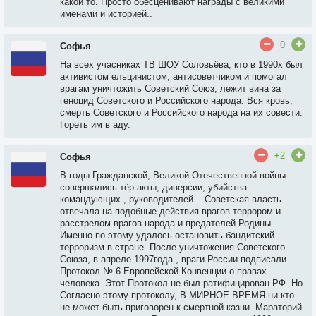
какой то. Просто обесценивают награды с великими
именами и историей..
0
Софья
На всех учасниках ТВ ШОУ Соловьёва, кто в 1990х был
активистом ельцинистом, антисоветчиком и помогал
врагам уничтожить Советский Союз, лежит вина за
геноцид Советского и Российского народа. Вся кровь,
смерть Советского и Российского народа на их совести.
Гореть им в аду.
+2
Софья
В годы Гражданской, Великой Отечественной войны
совершались тёр акты, диверсии, убийства
командующих , руководителей... Советская власть
отвечала на подобные действия врагов террором и
расстрелом врагов народа и предателей Родины.
Именно по этому удалось остановить бандитский
терроризм в стране. После уничтожения Советского
Союза, в апреле 1997года , враги России подписали
Протокол № 6 Европейской Конвенции о правах
человека. Этот Протокол не был ратифицирован РФ. Но.
Согласно этому протоколу, В МИРНОЕ ВРЕМЯ ни кто
не может быть приговорен к смертной казни. Мараторий