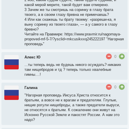
какой мерой мерите, такой будет вам отмерено.
3 Зачем же ты смотришь на соринку в глазу брата
твоего, а в своем глазу бревна не примечаешь?
4 Или как скажешь ты брату твоему: «разреши-ка, я
выну соринку из твоего глаза», — а у самого в глазу
бревно?
Читайте на Правмире: https://www.pravmir.ru/nagornaya-
propoved-mf-5-7/?ysclid=mkcusikxxq245222197 "Нагорная
проповедь"
0
Алекс Ю
...ты теперь ведь не будешь никого осуждать? никаких
там нищебродов и тд ? теперь только хвалебные
гимны....!
0
Галина
"Нагорная проповедь Иисуса Христа относится к
братьям, а вовсе не к врагам и предателям. Глупые,
нищие рогули нищеброды, а также предатели выруси,
не относятся к братьям. К сожалению они живут на
Исконно Русской Земле и пакостят России. А нам это
надо?