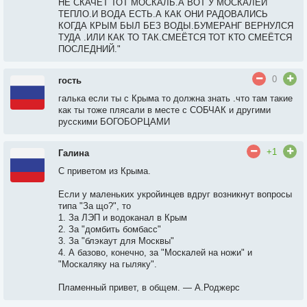
НЕ СКАЧЕТ ТОТ МОСКАЛЬ.А ВОТ У МОСКАЛЕЙ
ТЕПЛО.И ВОДА ЕСТЬ.А КАК ОНИ РАДОВАЛИСЬ
КОГДА КРЫМ БЫЛ БЕЗ ВОДЫ.БУМЕРАНГ ВЕРНУЛСЯ
ТУДА .ИЛИ КАК ТО ТАК.СМЕЁТСЯ ТОТ КТО СМЕЁТСЯ
ПОСЛЕДНИЙ."
0
гость
галька если ты с Крыма то должна знать .что там такие
как ты тоже плясали в месте с СОБЧАК и другими
русскими БОГОБОРЦАМИ
+1
Галина
С приветом из Крыма.
Если у маленьких укройинцев вдруг возникнут вопросы
типа "За що?", то
1. За ЛЭП и водоканал в Крым
2. За "домбить бомбасс"
3. За "блэкаут для Москвы"
4. А базово, конечно, за "Москалей на ножи" и
"Москаляку на гыляку".
Пламенный привет, в общем. — А.Роджерс