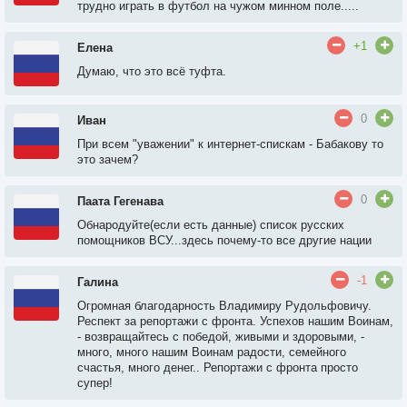
трудно играть в футбол на чужом минном поле.....
+1
Елена
Думаю, что это всё туфта.
0
Иван
При всем "уважении" к интернет-спискам - Бабакову то
это зачем?
0
Паата Гегенава
Обнародуйте(если есть данные) список русских
помощников ВСУ...здесь почему-то все другие нации
-1
Галина
Огромная благодарность Владимиру Рудольфовичу.
Респект за репортажи с фронта. Успехов нашим Воинам,
- возвращайтесь с победой, живыми и здоровыми, -
много, много нашим Воинам радости, семейного
счастья, много денег.. Репортажи с фронта просто
супер!