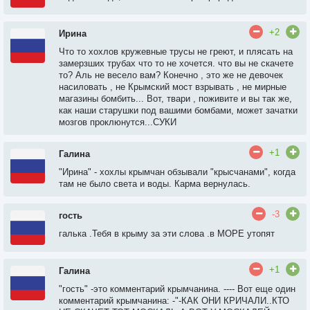
+2
Ирина
Что то хохлов кружевные трусы не греют, и плясать на
замерзших трубах что то не хочется. что вы не скачете
то? Аль не весело вам? Конечно , это же не девочек
насиловать , не Крымский мост взрывать , не мирные
магазины бомбить... Вот, твари , поживите и вы так же,
как наши старушки под вашими бомбами, может зачатки
мозгов проклюнутся...СУКИ
+1
Галина
"Ирина" - хохлы крымчан обзывали "крысчанами", когда
там не было света и воды. Карма вернулась.
-3
гость
галька .Тебя в крыму за эти слова .в МОРЕ утопят
+1
Галина
"гость" -это комментарий крымчанина. ---- Вот еще один
комментарий крымчанина: -"-КАК ОНИ КРИЧАЛИ..КТО