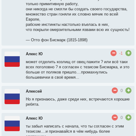
только примитивную работу,
они никогда не смогли бы создать своего государства,
множество стран гоняли их словно мячик по всей
Европе,
рабские инстинкты настолько въелась в них,
что покрыли омерзительными язвами всю их сущность!
— Отто фон Бисмарк (1815-1898)
-1
Алекс Ю
может отделить козлищ от овец пажити ? или всё таки
всех поголовно ? я согласен с тезисом Бисмарка, и это
больше от поляков пришло....промахнулись
большевички в своё время...
0
Алексей
Но я признаюсь, даже среди них, встречаются хорошие
ребята.
0
Алекс Ю
ты забыл написать с начала, что ты согласен с этим
тезисом....и признавайся в чём нибудь более