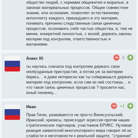
общество людей, с нормами общежития и моралью, в
законах материальных процессов. Общее совместное
знание, или осознание, позволяет естественному
интеллекту каждого, пришедшего в эту материю,
понимать причинно следственные связи циничных
процессов, осознавать себя частью общества, и, тем не
менее, конкретной личностью, с волей, держать законы
материи под контролем, ответственностью и
желаниями.
0
Алекс Ю
ты научись сначала под контролем держать свои
необузданные пристрастия, а потом уж за материю
берись... и даже интересно как ты собираешься держать
материю под контролем, если сам из неё состоишь... и
что такое связь циничных процессов ? просвети нас,
юный ленинец...
+1
Иван
Прав Гигин, развиваются не просто Венесуэльский,
Иранский, кризисы, происходит агрессия против наших
стратегических партнеров, участников БРИКС. Нулевая
реакция заявителей многополярного мира говорит об их
слабости и неготовности к реальной защите, "странная"