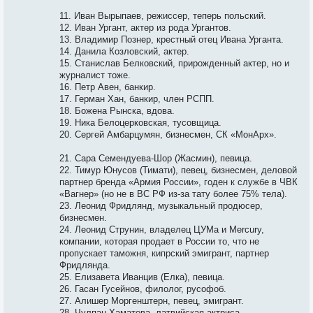
11. Иван Вырыпаев, режиссер, теперь польский.
12. Иван Ургант, актер из рода Ургантов.
13. Владимир Познер, крестный отец Ивана Урганта.
14. Данила Козловский, актер.
15. Станислав Белковский, прирожденный актер, но и
журналист тоже.
16. Петр Авен, банкир.
17. Герман Хан, банкир, член РСПП.
18. Божена Рынска, вдова.
19. Ника Белоцерковская, тусовщица.
20. Сергей Амбарцумян, бизнесмен, СК «МонАрх».
21. Сара Семендуева-Шор (Жасмин), певица.
22. Тимур Юнусов (Тимати), певец, бизнесмен, деловой
партнер бренда «Армия России», годен к службе в ЧВК
«Вагнер» (но не в ВС РФ из-за тату более 75% тела).
23. Леонид Фридлянд, музыкальный продюсер,
бизнесмен.
24. Леонид Струнин, владелец ЦУМа и Mercury,
компании, которая продает в России то, что не
пропускает таможня, кипрский эмигрант, партнер
Фридлянда.
25. Елизавета Иванцив (Елка), певица.
26. Гасан Гусейнов, филолог, русофоб.
27. Алишер Моргенштерн, певец, эмигрант.
28. Чулпан Хаматова, латвийская актриса.