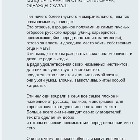
КАНЦЛЕР ГЕРМАНИИ ОТТО ФОН БИСМАРК,
ОДНАЖДЫ СКАЗАЛ:
Нет ничего более гнусного и омерзительного, чем так
называемые «украинцы»!
Это отребье, взрощенное поляками из самых гнусных
отбросов русского народа (убийц, карьеристов,
пресмыкающейся перед властью интеллигенции),
готово за власть и доходное место убить собственных
отца и мать!
Эти выродки готовы разорвать своих соплеменников, и
даже не ради выгоды,
а ради удовлетворения своих низменных инстинктов,
для них не существует ничего святого,
предательство является для них нормой жизни,
они убоги умом, злобны, завистливы, хитры особой
хитростью.
Эти нелюди вобрали в себя все самое плохое и
низменное от русских, поляков, и австрийцев, для
хороших качеств в душе их не осталось места.
Больше всего они ненавидят своих благодетелей,
тех кто сделал им добро
и готовы всячески пресмыкаться перед сильными мира
сего.
Они ни к чему не приспособлены и могут исполнять