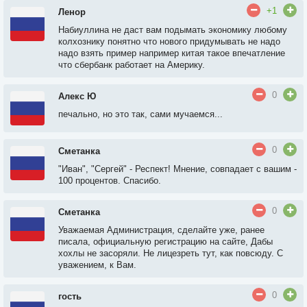
+1
Ленор
Набиуллина не даст вам подымать экономику любому
колхознику понятно что нового придумывать не надо
надо взять пример например китая такое впечатление
что сбербанк работает на Америку.
0
Алекс Ю
печально, но это так, сами мучаемся...
0
Сметанка
"Иван", "Сергей" - Респект! Мнение, совпадает с вашим -
100 процентов. Спасибо.
0
Сметанка
Уважаемая Администрация, сделайте уже, ранее
писала, официальную регистрацию на сайте, Дабы
хохлы не засоряли. Не лицезреть тут, как повсюду. С
уважением, к Вам.
0
гость