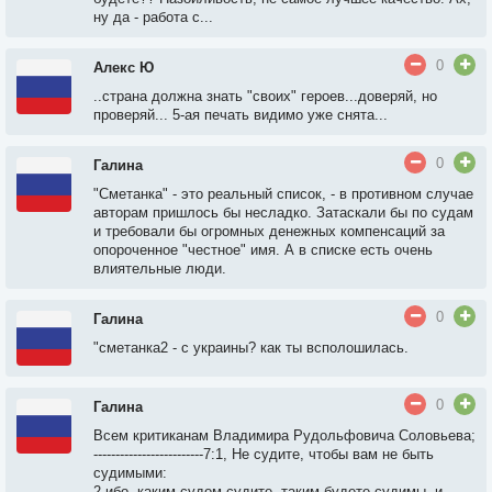
ну да - работа с...
0
Алекс Ю
..страна должна знать "своих" героев...доверяй, но
проверяй... 5-ая печать видимо уже снята...
0
Галина
"Сметанка" - это реальный список, - в противном случае
авторам пришлось бы несладко. Затаскали бы по судам
и требовали бы огромных денежных компенсаций за
опороченное "честное" имя. А в списке есть очень
влиятельные люди.
0
Галина
"сметанка2 - с украины? как ты всполошилась.
0
Галина
Всем критиканам Владимира Рудольфовича Соловьева;
-------------------------7:1, Hе судите, чтобы вам не быть
судимыми:
2 ибо, каким судом судите, таким будете судимы, и