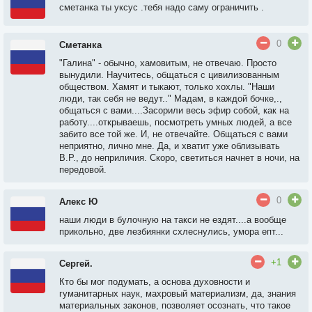
сметанка ты уксус .тебя надо саму ограничить .
0
Сметанка
"Галина" - обычно, хамовитым, не отвечаю. Просто
вынудили. Научитесь, общаться с цивилизованным
обществом. Хамят и тыкают, только хохлы. "Наши
люди, так себя не ведут.." Мадам, в каждой бочке,.,
общаться с вами....Засорили весь эфир собой, как на
работу....открываешь, посмотреть умных людей, а все
забито все той же. И, не отвечайте. Общаться с вами
неприятно, лично мне. Да, и хватит уже облизывать
В.Р., до неприличия. Скоро, светиться начнет в ночи, на
передовой.
0
Алекс Ю
наши люди в булочную на такси не ездят....а вообще
прикольно, две лезбиянки схлеснулись, умора епт...
+1
Сергей.
Кто бы мог подумать, а основа духовности и
гуманитарных наук, махровый материализм, да, знания
материальных законов, позволяет осознать, что такое