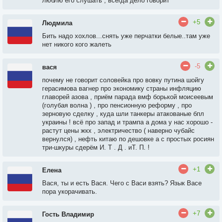
люблю его слушать , всегда дело говорит
+5
Людмила
Бить надо хохлов...снять уже перчатки белые..там уже
нет никого кого жалеть
-5
вася
почему не говорит соловейка про вовку путина шойгу
герасимова вагнер про экономику страны инфляцию
главорей азова , приём парада вмф борькой моисеевым
(голубая волна ) , про пенсионную реформу , про
зерновую сделку , куда шли танкеры атакованые бпл
украины ! всё про запад и трампа а дома у нас хорошо -
растут цены жкх , электричество ( наверно чубайс
вернулся) , нефть китаю по дешовке а с простых росиян
три-шкуры сдерём И. Т . Д . иТ. П. !
+1
Елена
Вася, ты и есть Вася. Чего с Васи взять? Язык Васе
пора укорачивать.
+7
Гость Владимир