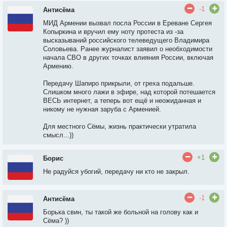
-1
Антисёма
МИД Армении вызвал посла России в Ереване Сергея
Копыркина и вручил ему ноту протеста из ‑за
высказываний российского телеведущего Владимира
Соловьева. Ранее журналист заявил о необходимости
начала СВО в других точках влияния России, включая
Армению.
Передачу Шапиро прикрыли, от греха подальше.
Слишком много лажи в эфире, над которой потешается
ВЕСЬ интернет, а теперь вот ещё и неожиданная и
никому не нужная заруба с Арменией.
Для местного Сёмы, жизнь практически утратила
смысл...))
+1
Борис
Не радуйся убогий, передачу ни кто не закрыл.
-1
Антисёма
Борька свин, ты такой же больной на голову как и
Сёма? ))