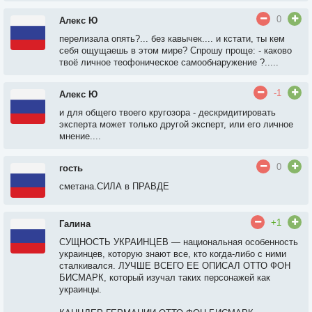
0
Алекс Ю
перелизала опять?... без кавычек.... и кстати, ты кем
себя ощущаешь в этом мире? Спрошу проще: - каково
твоё личное теофоническое самообнаружение ?.....
-1
Алекс Ю
и для общего твоего кругозора - дескридитировать
эксперта может только другой эксперт, или его личное
мнение....
0
гость
сметана.СИЛА в ПРАВДЕ
+1
Галина
СУЩНОСТЬ УКРАИНЦЕВ — национальная особенность
украинцев, которую знают все, кто когда-либо с ними
сталкивался. ЛУЧШЕ ВСЕГО ЕЕ ОПИСАЛ ОТТО ФОН
БИСМАРК, который изучал таких персонажей как
украинцы.