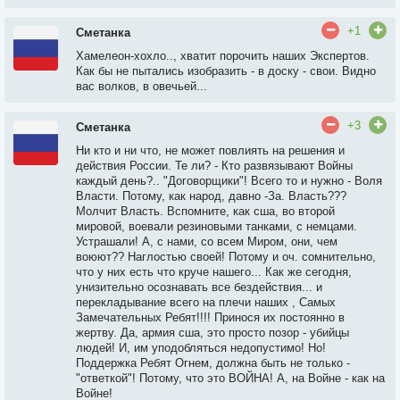
+1
Сметанка
Хамелеон-хохло.., хватит порочить наших Экспертов.
Как бы не пытались изобразить - в доску - свои. Видно
вас волков, в овечьей...
+3
Сметанка
Ни кто и ни что, не может повлиять на решения и
действия России. Те ли? - Кто развязывают Войны
каждый день?.. "Договорщики"! Всего то и нужно - Воля
Власти. Потому, как народ, давно -За. Власть???
Молчит Власть. Вспомните, как сша, во второй
мировой, воевали резиновыми танками, с немцами.
Устрашали! А, с нами, со всем Миром, они, чем
воюют?? Наглостью своей! Потому и оч. сомнительно,
что у них есть что круче нашего... Как же сегодня,
унизительно осознавать все бездействия... и
перекладывание всего на плечи наших , Самых
Замечательных Ребят!!!! Принося их постоянно в
жертву. Да, армия сша, это просто позор - убийцы
людей! И, им уподобляться недопустимо! Но!
Поддержка Ребят Огнем, должна быть не только -
"ответкой"! Потому, что это ВОЙНА! А, на Войне - как на
Войне!