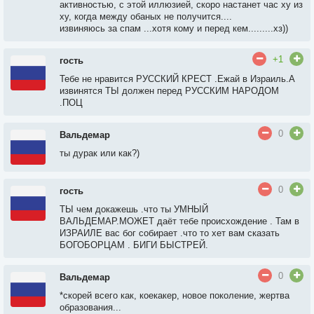
активностью, с этой иллюзией, скоро настанет час ху из
ху, когда между обаных не получится....
извиняюсь за спам ...хотя кому и перед кем.........хз))
+1
гость
Тебе не нравится РУССКИЙ КРЕСТ .Ежай в Израиль.А
извинятся ТЫ должен перед РУССКИМ НАРОДОМ
.ПОЦ
0
Вальдемар
ты дурак или как?)
0
гость
ТЫ чем докажешь .что ты УМНЫЙ
ВАЛЬДЕМАР.МОЖЕТ даёт тебе происхождение . Там в
ИЗРАИЛЕ вас бог собирает .что то хет вам сказать
БОГОБОРЦАМ . БИГИ БЫСТРЕЙ.
0
Вальдемар
*скорей всего как, коекакер, новое поколение, жертва
образования...