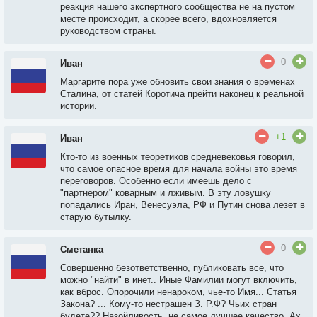
реакция нашего экспертного сообщества не на пустом
месте происходит, а скорее всего, вдохновляется
руководством страны.
0
Иван
Маргарите пора уже обновить свои знания о временах
Сталина, от статей Коротича прейти наконец к реальной
истории.
+1
Иван
Кто-то из военных теоретиков средневековья говорил,
что самое опасное время для начала войны это время
переговоров. Особенно если имеешь дело с
"партнером" коварным и лживым. В эту ловушку
попадались Иран, Венесуэла, РФ и Путин снова лезет в
старую бутылку.
0
Сметанка
Совершенно безответственно, публиковать все, что
можно "найти" в инет.. Иные Фамилии могут включить,
как вброс. Опорочили ненароком, чье-то Имя... Статья
Закона? ... Кому-то нестрашен З. Р.Ф? Чьих стран
будете?? Назойливость, не самое лучшее качество. Ах,