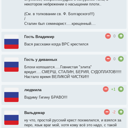
некотором небрежении о насыщении плоти..
(См. в толковании св. Ф. Болгарского!!!)
/
Сталин был семинарист.....крещенный....
0
Гость Владимир
Вася расскажи когда ВРС крестился
0
Гость у диванных
Блохи копошатся.....Говнистая "элита"
вредит.....СМЕРШ, СТАЛИН, БЕРИЯ, СУДОПЛАТОВ!!!!!
Настало время ВЕЛИКОЙ ЧИСТКИ!!!
+1
людмила
Вадиму Гигину БРАВО!!!
-2
Вальдемар
ну что, простой русский крест похмелился, и взялся за
перо, язык враг мой, хотя кому всё это надо, с такой