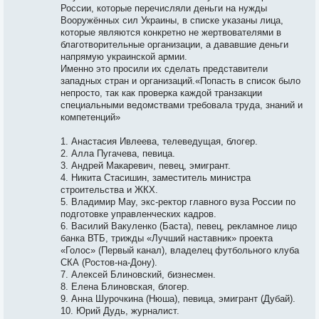
России, которые перечисляли деньги на нужды
Вооружённых сил Украины, в списке указаны лица,
которые являются конкретно не жертвователями в
благотворительные организации, а дававшие деньги
напрямую украинской армии.
Именно это просили их сделать представители
западных стран и организаций.«Попасть в список было
непросто, так как проверка каждой транзакции
специальными ведомствами требовала труда, знаний и
компетенций»
1. Анастасия Ивлеева, телеведущая, блогер.
2. Алла Пугачева, певица.
3. Андрей Макаревич, певец, эмигрант.
4. Никита Стасишин, заместитель министра
строительства и ЖКХ.
5. Владимир Мау, экс-ректор главного вуза России по
подготовке управленческих кадров.
6. Василий Вакуленко (Баста), певец, рекламное лицо
банка ВТБ, трижды «Лучший наставник» проекта
«Голос» (Первый канал), владелец футбольного клуба
СКА (Ростов-на-Дону).
7. Алексей Блиновский, бизнесмен.
8. Елена Блиновская, блогер.
9. Анна Шурочкина (Нюша), певица, эмигрант (Дубай).
10. Юрий Дудь, журналист.