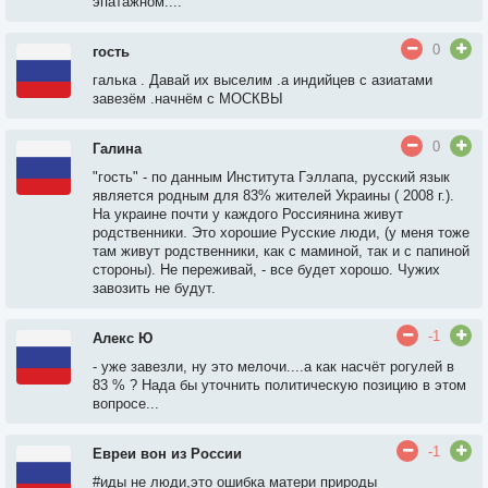
эпатажном....
0
гость
галька . Давай их выселим .а индийцев с азиатами
завезём .начнём с МОСКВЫ
0
Галина
"гость" - по данным Института Гэллапа, русский язык
является родным для 83% жителей Украины⁠⁠ ( 2008 г.).
На украине почти у каждого Россиянина живут
родственники. Это хорошие Русские люди, (у меня тоже
там живут родственники, как с маминой, так и с папиной
стороны). Не переживай, - все будет хорошо. Чужих
завозить не будут.
-1
Алекс Ю
- уже завезли, ну это мелочи....а как насчёт рогулей в
83 % ? Нада бы уточнить политическую позицию в этом
вопросе...
-1
Евреи вон из России
#иды не люди,это ошибка матери природы