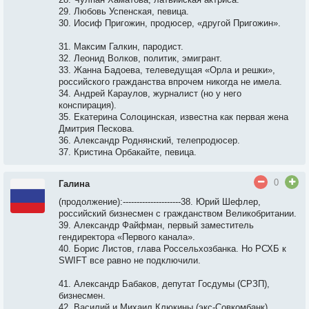
29. Любовь Успенская, певица.
30. Иосиф Пригожин, продюсер, «другой Пригожин».
31. Максим Галкин, пародист.
32. Леонид Волков, политик, эмигрант.
33. Жанна Бадоева, телеведущая «Орла и решки»,
российского гражданства впрочем никогда не имела.
34. Андрей Караулов, журналист (но у него
конспирация).
35. Екатерина Солоцинская, известна как первая жена
Дмитрия Пескова.
36. Александр Роднянский, телепродюсер.
37. Кристина Орбакайте, певица.
0
Галина
(продолжение):---------------------38. Юрий Шефлер,
российский бизнесмен с гражданством Великобритании.
39. Александр Файфман, первый заместитель
гендиректора «Первого канала».
40. Борис Листов, глава Россельхозбанка. Но РСХБ к
SWIFT все равно не подключили.
41. Александр Бабаков, депутат Госдумы (СРЗП),
бизнесмен.
42. Василий и Михаил Клюкины (экс-Совкомбанк),