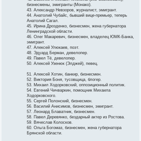
бизнесмены, эмигранты (Монако).
43. Александр Невзоров, журналист, эмигрант.
44. Анатолий Чубайс, бывший вице-премьер, теперь
Анатолий Сагал.
45. Ирина Дрозденко, бизнесмен, жена губернатора
Ленинградской области.
46. Олег Макаревич, бизнесмен, владелец ЮМК-Банка,
эмигрант.
47. Алексей Улюкаев, поэт.
48. Эдуард Берман, девелопер.
49. Павел Тё, девелопер.
50. Алексей Узенюк (Элджей), певец.
51. Алексей Хотин, банкир, бизнесмен.
52. Виктория Боня, тусовщица, блогер.
53. Михаил Ходорковский, оппозиционный политик.
54. Евгений Чичваркин, помощник Михаила
Ходорковского.
55. Сергей Полонский, бизнесмен.
56. Василий Анисимов, бизнесмен, эмигрант.
57. Леонард Блаватник, бизнесмен.
58. Павел Деревянко, бездарный актер из Ростова.
59. Вячеслав Колосков.
60. Ольга Богомаз, бизнесмен, жена губернатора
Брянской области.