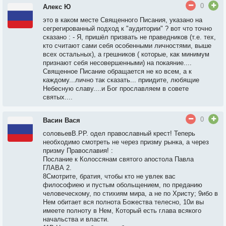
0
Алекс Ю
это в каком месте Священного Писания, указано на
сегрегированный подход к "аудитории" ? вот что точно
сказано : - Я, пришёл призвать не праведников (т.е. тех,
кто считают сами себя особенными личностями, выше
всех остальных), а грешников ( которые, как минимум
признают себя несовершенными) на покаяние....
Священное Писание обращается не ко всем, а к
каждому...лично так сказать... приидите, любящие
Небесную славу....и Бог прославляем в совете
святых....
0
Васин Вася
соловьевВ.РР. одел православный крест! Теперь
необходимо смотреть не через призму рынка, а через
призму Православия! :
Послание к Колоссянам святого апостола Павла
ГЛАВА 2.
8Смотрите, братия, чтобы кто не увлек вас
философиею и пустым обольщением, по преданию
человеческому, по стихиям мира, а не по Христу; 9ибо в
Нем обитает вся полнота Божества телесно, 10и вы
имеете полноту в Нем, Который есть глава всякого
начальства и власти.