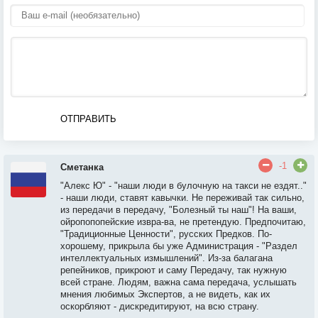
ОТПРАВИТЬ
-1
Сметанка
"Алекс Ю" - "наши люди в булочную на такси не ездят.."
- наши люди, ставят кавычки. Не переживай так сильно,
из передачи в передачу, "Болезный ты наш"! На ваши,
ойропопопейские извра-ва, не претендую. Предпочитаю,
"Традиционные Ценности", русских Предков. По-
хорошему, прикрыла бы уже Администрация - "Раздел
интеллектуальных измышлений". Из-за балагана
репейников, прикроют и саму Передачу, так нужную
всей стране. Людям, важна сама передача, услышать
мнения любимых Экспертов, а не видеть, как их
оскорбляют - дискредитируют, на всю страну.