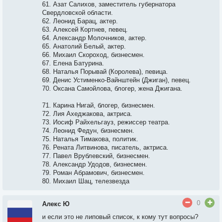
61. Азат Салихов, заместитель губернатора
Свердловской области.
62. Леонид Барац, актер.
63. Алексей Кортнев, певец.
64. Александр Молочников, актер.
65. Анатолий Белый, актер.
66. Михаил Скороход, бизнесмен.
67. Елена Батурина.
68. Наталья Порывай (Королева), певица.
69. Денис Устименко-Вайнштейн (Джиган), певец.
70. Оксана Самойлова, блогер, жена Джигана.
71. Карина Нигай, блогер, бизнесмен.
72. Лия Ахеджакова, актриса.
73. Иосиф Райхельгауз, режиссер театра.
74. Леонид Федун, бизнесмен.
75. Наталья Тимакова, политик.
76. Рената Литвинова, писатель, актриса.
77. Павел Врублевский, бизнесмен.
78. Александр Удодов, бизнесмен.
79. Роман Абрамович, бизнесмен.
80. Михаил Шац, телезвезда
0
Алекс Ю
и если это не липовый список, к кому тут вопросы?