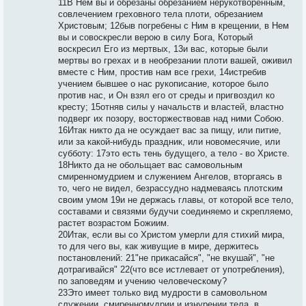
11В Нем вы и обрезаны обрезанием нерукотворенным,
совлечением греховного тела плоти, обрезанием
Христовым; 12быв погребены с Ним в крещении, в Нем
вы и совоскресли верою в силу Бога, Который
воскресил Его из мертвых, 13и вас, которые были
мертвы во грехах и в необрезании плоти вашей, оживил
вместе с Ним, простив нам все грехи, 14истребив
учением бывшее о нас рукописание, которое было
против нас, и Он взял его от среды и пригвоздил ко
кресту; 15отняв силы у начальств и властей, властно
подверг их позору, восторжествовав над ними Собою.
16Итак никто да не осуждает вас за пищу, или питие,
или за какой-нибудь праздник, или новомесячие, или
субботу: 17это есть тень будущего, а тело - во Христе.
18Никто да не обольщает вас самовольным
смиренномудрием и служением Ангелов, вторгаясь в
то, чего не видел, безрассудно надмеваясь плотским
своим умом 19и не держась главы, от которой все тело,
составами и связями будучи соединяемо и скрепляемо,
растет возрастом Божиим.
20Итак, если вы со Христом умерли для стихий мира,
то для чего вы, как живущие в мире, держитесь
постановлений: 21"не прикасайся", "не вкушай", "не
дотрагивайся" 22(что все истлевает от употребления),
по заповедям и учению человеческому?
23Это имеет только вид мудрости в самовольном
служении, смиренномудрии и изнурении тела, в