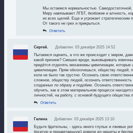
Мы остаемся нормальностью. Самодостаточной,
Миру навязывают ЛГБТ, безбожие и алчность, ко
из всех щелей. Еще и угрожает стратегическим 
От такого не грех и прикрыться.
Ответить
Сергей.
Добавлен: 03 декабря 2025 14:52
Пытаемся оценить, а что же происходит с миром, даже
какой причине? Смешно вроде, выковыривать извечные
придётся отделять механизмы цивилизации, которые 
цивилизации. Прям обхохочешься, обществу людей, п
коли не было так грустно. Осознать свою ответственн
сложное, обществу людей, осознать ответственность
созданных по образу и подобию. Осознать ответственн
обучить, как в этом материальном процессе находитс
личностей, на работу, с основой будущего общества 
Ответить
Галина
Добавлен: 03 декабря 2025 13:10
Будьте бдительны, - здесь много глупых и лживых ро
богатую и процветающую) довели до нищеты и бесправи