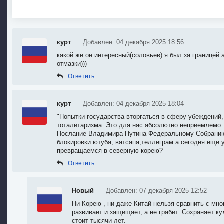
курт
Добавлен: 04 декабря 2025 18:56
какой же он интересный(соловьев) я был за границей а
отмазки)))
Ответить
курт
Добавлен: 04 декабря 2025 18:04
"Попытки государства вторгаться в сферу убеждений,
тоталитаризма. Это для нас абсолютно неприемлемо. 
Послание Владимира Путина Федеральному Собранию 
блокировки ютуба, ватсапа,теллеграм а сегодня еще 
превращаемся в северную корею?
Ответить
Новый
Добавлен: 07 декабря 2025 12:52
Ни Корею , ни даже Китай нельзя сравнить с мн
развивает и защищает, а не грабит. Сохраняет ку
стоит тысячи лет.