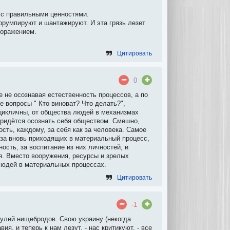
 с правильными ценностями.
ррумпируют и шантажируют. И эта грязь лезет
поражением.
Цитировать
0
 не осознавая естественность процессов, а по
 вопросы " Кто виноват? Что делать?",
цикличны, от общества людей в механизмах
ридётся осознать себя обществом. Смешно,
ость, каждому, за себя как за человека. Самое
 за вновь приходящих в материальный процесс,
ость, за воспитание из них личностей, и
я. Вместо вооружения, ресурсы и зрелых
людей в материальных процессах.
Цитировать
-1
гулей нищебродов. Свою украину (некогда
я, и теперь к нам лезут, - нас критикуют, - все