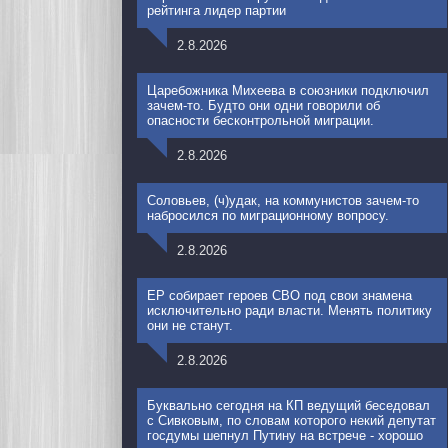
рейтинга лидер партии
2.8.2026
Царебожника Михеева в союзники подключил
зачем-то. Будто они одни говорили об
опасности бесконтрольной миграции.
2.8.2026
Соловьев, (ч)удак, на коммунистов зачем-то
набросился по миграционному вопросу.
2.8.2026
ЕР собирает героев СВО под свои знамена
исключительно ради власти. Менять политику
они не станут.
2.8.2026
Буквально сегодня на КП ведущий беседовал
с Сивковым, по словам которого некий депутат
госдумы шепнул Путину на встрече - хорошо