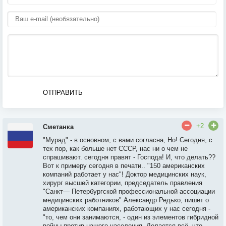
ОТПРАВИТЬ
+2
Сметанка
"Мурад" - в основном, с вами согласна, Но! Сегодня, с
тех пор, как больше нет СССР, нас ни о чем не
спрашивают. сегодня правят - Господа! И, что делать??
Вот к примеру сегодня в печати.. "150 американских
компаний работает у нас"! Доктор медицинских наук,
хирург высшей категории, председатель правления
"Санкт— Петербургской профессиональной ассоциации
медицинских работников" Александр Редько, пишет о
американских компаниях, работающих у нас сегодня -
"то, чем они занимаются, - один из элементов гибридной
войны против нашего населения. Делается всё, что