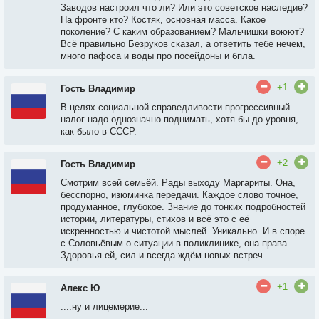
Заводов настроил что ли? Или это советское наследие?
На фронте кто? Костяк, основная масса. Какое
поколение? С каким образованием? Мальчишки воюют?
Всё правильно Безруков сказал, а ответить тебе нечем,
много пафоса и воды про посейдоны и бпла.
+1
Гость Владимир
В целях социальной справедливости прогрессивный
налог надо однозначно поднимать, хотя бы до уровня,
как было в СССР.
+2
Гость Владимир
Смотрим всей семьёй. Рады выходу Маргариты. Она,
бесспорно, изюминка передачи. Каждое слово точное,
продуманное, глубокое. Знание до тонких подробностей
истории, литературы, стихов и всё это с её
искренностью и чистотой мыслей. Уникально. И в споре
с Соловьёвым о ситуации в поликлинике, она права.
Здоровья ей, сил и всегда ждём новых встреч.
+1
Алекс Ю
....ну и лицемерие...