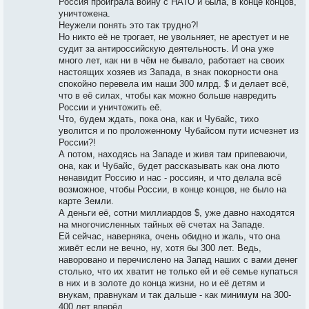
Россия проиграла войну с НАТО и была, в конце концов,
уничтожена.
Неужели понять это так трудно?!
Но никто её не трогает, не увольняет, не арестует и не
судит за антироссийскую деятельность. И она уже
много лет, как ни в чём не бывало, работает на своих
настоящих хозяев из Запада, в знак покорности она
спокойно перевела им наши 300 млрд. $ и делает всё,
что в её силах, чтобы как можно больше навредить
России и уничтожить её.
Что, будем ждать, пока она, как и Чубайс, тихо
уволится и по проложенному Чубайсом пути исчезнет из
России?!
А потом, находясь на Западе и живя там припеваючи,
она, как и Чубайс, будет рассказывать как она люто
ненавидит Россию и нас - россиян, и что делала всё
возможное, чтобы России, в конце концов, не было на
карте Земли.
А деньги её, сотни миллиардов $, уже давно находятся
на многочисленных тайных её счетах на Западе.
Ей сейчас, наверняка, очень обидно и жаль, что она
живёт если не вечно, ну, хотя бы 300 лет. Ведь,
наворовано и перечислено на Запад наших с вами денег
столько, что их хватит не только ей и её семье купаться
в них и в золоте до конца жизни, но и её детям и
внукам, правнукам и так дальше - как минимум на 300-
400 лет вперёд.