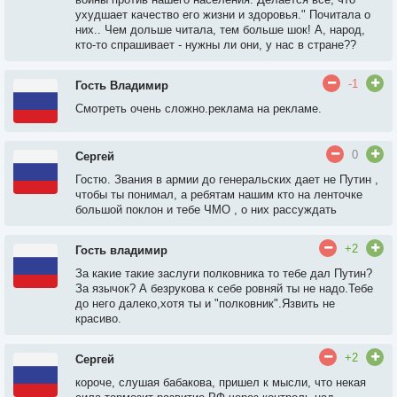
ухудшает качество его жизни и здоровья." Почитала о
них.. Чем дольше читала, тем больше шок! А, народ,
кто-то спрашивает - нужны ли они, у нас в стране??
-1
Гость Владимир
Смотреть очень сложно.реклама на рекламе.
0
Сергей
Гостю. Звания в армии до генеральских дает не Путин ,
чтобы ты понимал, а ребятам нашим кто на ленточке
большой поклон и тебе ЧМО , о них рассуждать
+2
Гость владимир
За какие такие заслуги полковника то тебе дал Путин?
За язычок? А безрукова к себе ровняй ты не надо.Тебе
до него далеко,хотя ты и "полковник".Язвить не
красиво.
+2
Сергей
короче, слушая бабакова, пришел к мысли, что некая