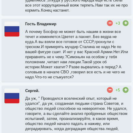
удивляюсь ,откуда у русского народа еще есть силы
все этот коррупционный вояж терпеть.Нам так их не про
кормить.Конец настанет.
+3
Гость Владимир
А почему Босфор не может быть нашим в жизни все
течет и изменяется.Цветет а пахнет..Без ведра не
куда.А вы взяли все готовое от СССР,грохнули с
треском.И примерять мундир Сталина не надо.Не по
вашей фигуре сшит. И нет у вас Красной Армии.Нет.Или
приравнять не к чему.?Симоньян на особом у тебя
положении ,читает нам лекции.Такой урок об
истории.Может хватит? Разве вырвались в перед? А
соловьев в начале СВО ,говорил все есть и не чего не
надо.Что-то не стыкуется?
+5
Сергей.
Да уж, " Проводился вселенский опыт, который не
удался", да уж, созданная людьми страна Советов, и
общество людей способное на невероятное. Не удался,
говорите, а вы сделайте анализ пройденных обществом
испытаний, затем, проанализируйте, в какое время,
общество людей начало падать в наживу, или
деградировать, когда деградация общества людей,