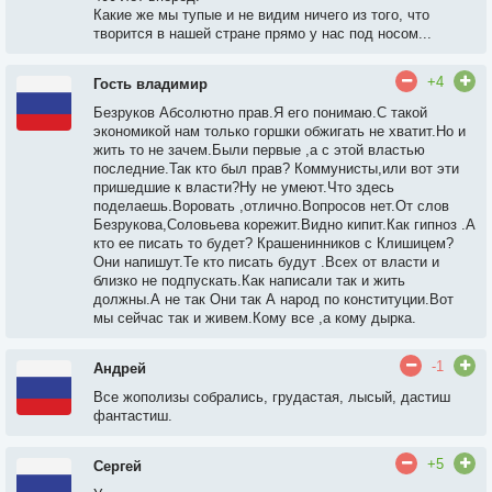
Какие же мы тупые и не видим ничего из того, что
творится в нашей стране прямо у нас под носом...
+4
Гость владимир
Безруков Абсолютно прав.Я его понимаю.С такой
экономикой нам только горшки обжигать не хватит.Но и
жить то не зачем.Были первые ,а с этой властью
последние.Так кто был прав? Коммунисты,или вот эти
пришедшие к власти?Ну не умеют.Что здесь
поделаешь.Воровать ,отлично.Вопросов нет.От слов
Безрукова,Соловьева корежит.Видно кипит.Как гипноз .А
кто ее писать то будет? Крашенинников с Клишицем?
Они напишут.Те кто писать будут .Всех от власти и
близко не подпускать.Как написали так и жить
должны.А не так Они так А народ по конституции.Вот
мы сейчас так и живем.Кому все ,а кому дырка.
-1
Андрей
Все жополизы собрались, грудастая, лысый, дастиш
фантастиш.
+5
Сергей