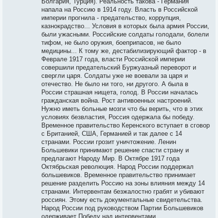
Болгария, Турция). Реальность такова - Германия
напала на Россию в 1914 году. Власть в Российской
империи прогнила - предательство, коррупция,
казнокрадство... Условия в которых была армия России,
были ужасными. Российские солдаты голодали, болели
тифом, не было оружия, боеприпасов, не было
медицины... К тому же, дестабилизирующий фактор - в
Феврале 1917 года, власти Российской империи
совершили предательский Буржуазный переворот и
свергли царя. Солдаты уже не воевали за царя и
отечество. Не было ни того, ни другого. А была в
России страшная нищета, голод. В России началась
гражданская война. Рост антивоенных настроений.
Нужно иметь больные мозги что бы верить, что в этих
условиях безвластия, Россия одержала бы победу.
Временное правительство Керенского вступает в сговор
с Британией, США, Германией и так далее с 14
странами. России грозит уничтожение. Ленин
Большевики принимают решение спасти страну и
предлагают Народу Мир. В Октябре 1917 года
Октябрьская революция. Народ России поддержал
большевиков. Временное правительство принимает
решение разделить Россию на зоны влияния между 14
странами. Интервентам безжалостно грабят и убивают
россиян. Этому есть документальные свидетельства.
Народ России под руководством Партии Большевиков
одерживает Победу над интервентами.