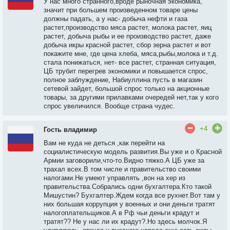
У нас много странного,вроде рыночная экономика,
значит при большем произведенном товаре цены
должны падать, а у нас- добыча нефти и газа
растет,производство мяса растет, молока растет, яиц
растет, добыча рыбы и ее производство растет, даже
добыча икры красной растет, сбор зерна растет и вот
покажите мне, где цена хлеба, мяса,рыбы,молока и т.д.
стала понижаться, нет- все растет, странная ситуация,
ЦБ трубит перегрев экономики и повышается спрос,
полное заблуждение, Набиуллина пусть в магазин
сетевой зайдет, большой спрос только на акционные
товары, за другими прилавками очередей нет,так у кого
спрос увеличился. Вообще страна чудес.
+4
Гость владимир
Вам не куда не деться ,как перейти на
социалистическую модель развития.Вы уже и о Красной
Армии заговорили,что-то.Видно тяжко.А ЦБ уже за
трахал всех.В том числе и правительство своими
налогами.Не умеют управлять ,вон на хер из
правительства.Собрались одни бухгалтера.Кто такой
Мишустин? Бухгалтер.Ждем когда все рухнет.Вот там у
них большая коррупция у военных и они деньги тратят
налогоплательщиков.А в Рф чьи деньги крадут и
тратят?? Не у нас ли их крадут?.Но здесь молчок.Я