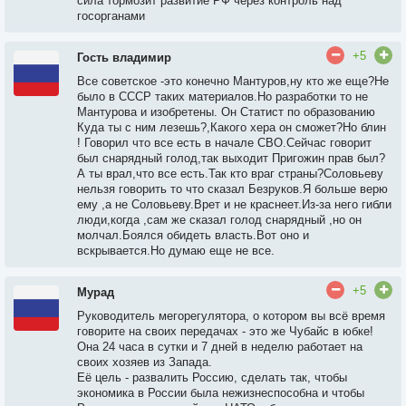
сила тормозит развитие РФ через контроль над
госорганами
+5
Гость владимир
Все советское -это конечно Мантуров,ну кто же еще?Не
было в СССР таких материалов.Но разработки то не
Мантурова и изобретены. Он Статист по образованию
Куда ты с ним лезешь?,Какого хера он сможет?Но блин
! Говорил что все есть в начале СВО.Сейчас говорит
был снарядный голод,так выходит Пригожин прав был?
А ты врал,что все есть.Так кто враг страны?Соловьеву
нельзя говорить то что сказал Безруков.Я больше верю
ему ,а не Соловьеву.Врет и не краснеет.Из-за него гибли
люди,когда ,сам же сказал голод снарядный ,но он
молчал.Боялся обидеть власть.Вот оно и
вскрывается.Но думаю еще не все.
+5
Мурад
Руководитель мегорегулятора, о котором вы всё время
говорите на своих передачах - это же Чубайс в юбке!
Она 24 часа в сутки и 7 дней в неделю работает на
своих хозяев из Запада.
Её цель - развалить Россию, сделать так, чтобы
экономика в России была нежизнеспособна и чтобы