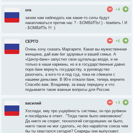
+4
ura
зачем нам наблюдать как какие-то силы будут
накапливаться против нас ? - БОМБИТЬ!:) - бомбить ! И
- БОМБИТЬ !!! :)
+6
СЕРГО
Очень хочу сказать Маргарите. Какая вы мужественная
женщина, дай вам бог здоровья и вашей семье. А
«Центр-банк» запустил свои щупальцы везде, и не
только в наши карманы, но и в государственные давно
пора банк вернуть государству, а руководство
разогнать, а кого-то и под суд, пока не сбежали с
нашими деньгами. В 90-е отжали банк, теперь верните.
Спасибо вам, Владимир, за вашу передачу и что
подымаете такие важные вопросы для России.
+3
василий
Хоспади, ему про ущербность системы, он про рубикон
и посейдоны в ответ.. "Тогда такое было невозможно".
Да никто не спорит, технологий сегодняшних не было,
никто такое не мог сделать, но без наработок союза чем
бы ты хвастался сегодня? Снаряды они выпускают.