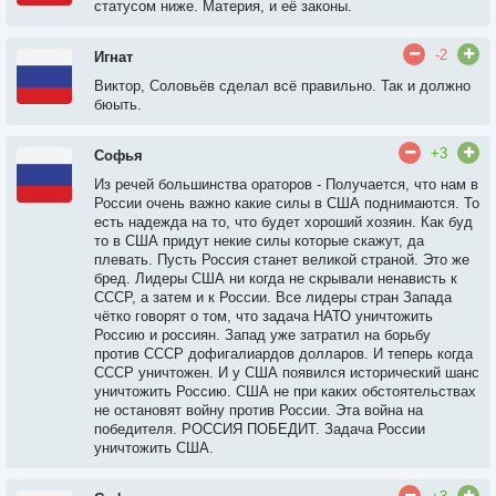
статусом ниже. Материя, и её законы.
-2
Игнат
Виктор, Соловьёв сделал всё правильно. Так и должно
бюыть.
+3
Софья
Из речей большинства ораторов - Получается, что нам в
России очень важно какие силы в США поднимаются. То
есть надежда на то, что будет хороший хозяин. Как буд
то в США придут некие силы которые скажут, да
плевать. Пусть Россия станет великой страной. Это же
бред. Лидеры США ни когда не скрывали ненависть к
СССР, а затем и к России. Все лидеры стран Запада
чётко говорят о том, что задача НАТО уничтожить
Россию и россиян. Запад уже затратил на борьбу
против СССР дофигалиардов долларов. И теперь когда
СССР уничтожен. И у США появился исторический шанс
уничтожить Россию. США не при каких обстоятельствах
не остановят войну против России. Эта война на
победителя. РОССИЯ ПОБЕДИТ. Задача России
уничтожить США.