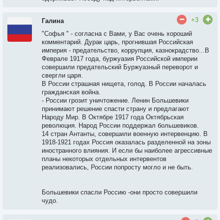
+3
Галина
"Софья " - согласна с Вами, у Вас очень хороший
комментарий. Дурак царь, прогнившая Российская
империя - предательство, коррупция, казнокрадство...В
Феврале 1917 года, буржуазия Российской империи
совершили предательский Буржуазный переворот и
свергли царя.
В России страшная нищета, голод. В России началась
гражданская война.
- России грозит уничтожение. Ленин Большевики
принимают решение спасти страну и предлагают
Народу Мир. В Октябре 1917 года Октябрьская
революция. Народ России поддержал большевиков.
14 стран Антанты, совершили военную интервенцию. В
1918-1921 годах Россия оказалась разделенной на зоны
иностранного влияния. И если бы наиболее агрессивные
планы некоторых отдельных интервентов
реализовались, России попросту могло и не быть.
Большевики спасли Россию -они просто совершили
чудо.