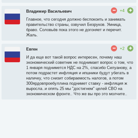
+4
Владимир Васильевич
Главное, что сегодня должно беспокоить и занимать
правительство страны, озвучил Безруков. Умница,
браво. Соловьёв пока этого не догоняет и перечит.
Жаль.
+2
Евген
И да еще вот такой вопрос интересен, почему наш
экономический советник не поднимает вопрос о том, что
1 января поднимется НДС на 2%, спасибо Силуанову, а
потом подрастет инфляция и ипшники будут убегать в
наличку, что снизит собираемость налогов, а потом
300ярдовпроебуллина поднимет ставку - инфляция ж
выросла..и опять 25 мы "достигнем" целей СВО на
экономическом фронте.. Что же вы про это молчите..