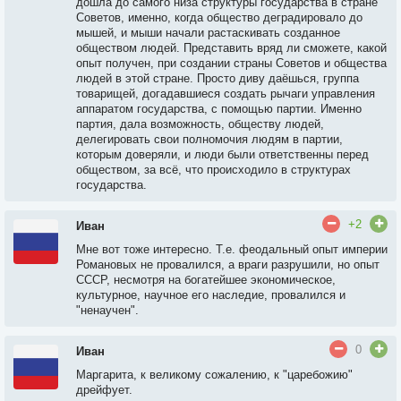
дошла до самого низа структуры государства в стране
Советов, именно, когда общество деградировало до
мышей, и мыши начали растаскивать созданное
обществом людей. Представить вряд ли сможете, какой
опыт получен, при создании страны Советов и общества
людей в этой стране. Просто диву даёшься, группа
товарищей, догадавшиеся создать рычаги управления
аппаратом государства, с помощью партии. Именно
партия, дала возможность, обществу людей,
делегировать свои полномочия людям в партии,
которым доверяли, и люди были ответственны перед
обществом, за всё, что происходило в структурах
государства.
+2
Иван
Мне вот тоже интересно. Т.е. феодальный опыт империи
Романовых не провалился, а враги разрушили, но опыт
СССР, несмотря на богатейшее экономическое,
культурное, научное его наследие, провалился и
"ненаучен".
0
Иван
Маргарита, к великому сожалению, к "царебожию"
дрейфует.