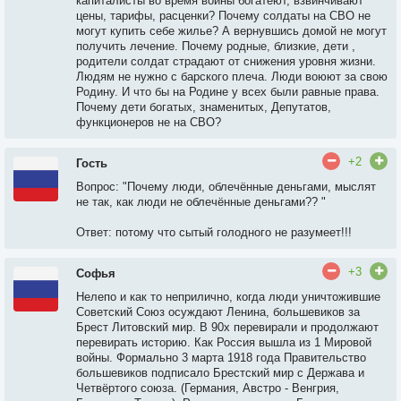
капиталисты во время войны богатеют, взвинчивают
цены, тарифы, расценки? Почему солдаты на СВО не
могут купить себе жилье? А вернувшись домой не могут
получить лечение. Почему родные, близкие, дети ,
родители солдат страдают от снижения уровня жизни.
Людям не нужно с барского плеча. Люди воюют за свою
Родину. И что бы на Родине у всех были равные права.
Почему дети богатых, знаменитых, Депутатов,
функционеров не на СВО?
+2
Гость
Вопрос: "Почему люди, облечённые деньгами, мыслят
не так, как люди не облечённые деньгами?? "
Ответ: потому что сытый голодного не разумеет!!!
+3
Софья
Нелепо и как то неприлично, когда люди уничтожившие
Советский Союз осуждают Ленина, большевиков за
Брест Литовский мир. В 90х перевирали и продолжают
перевирать историю. Как Россия вышла из 1 Мировой
войны. Формально 3 марта 1918 года Правительство
большевиков подписало Брестский мир с Держава и
Четвёртого союза. (Германия, Австро - Венгрия,