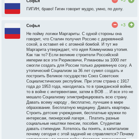
+3
Софья
ГИГИН, браво! Гигин говорит мудро, умно, по делу.
+3
Софья
Не пойму логики Маргариты. С одной стороны она
говорит, что Сталин получил Россию с деревянной
сохой, а оставил её с атомной бомбой. И тут же
Маргарита утверждает, что идея Коммунизма утопия.
Как так то? Если великие строители Российской
империи все эти Рюриковичи, Рлмановы за 1000 лет
смогли создать для России только деревянную соху. А
утопический Социализм за 36 лет сумел создать и
построить Великое государство Союз Советских
Социалистических республик. При этом страна с 1917
года до 1953 года, находилась то в гражданской войне,
то в войне с интервентами, затем в ВОВ ... И все это не
мешало Социализму эликтрифицировать всю страну.
Давать всему народу , бесплатно, луччшее в мире
образование. Бесплатную медицину. Давать квартиры.
Строить детские учреждения, бесплатные кружки по
интересам, пионерский лагеря... Платить разные
социальные ништяки пенсии, пособия. Студентам
давать стипендии. Хотелось бы понять, а капитализм
почему сегодня с этой задачей не справляется? Почему