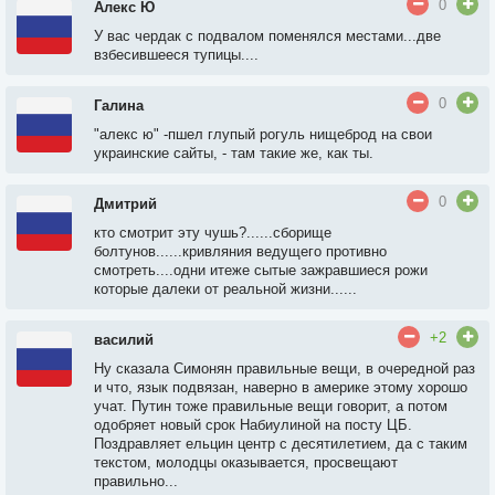
0
Алекс Ю
У вас чердак с подвалом поменялся местами...две
взбесившееся тупицы....
0
Галина
"алекс ю" -пшел глупый рогуль нищеброд на свои
украинские сайты, - там такие же, как ты.
0
Дмитрий
кто смотрит эту чушь?......сборище
болтунов......кривляния ведущего противно
смотреть....одни итеже сытые зажравшиеся рожи
которые далеки от реальной жизни......
+2
василий
Ну сказала Симонян правильные вещи, в очередной раз
и что, язык подвязан, наверно в америке этому хорошо
учат. Путин тоже правильные вещи говорит, а потом
одобряет новый срок Набиулиной на посту ЦБ.
Поздравляет ельцин центр с десятилетием, да с таким
текстом, молодцы оказывается, просвещают
правильно...