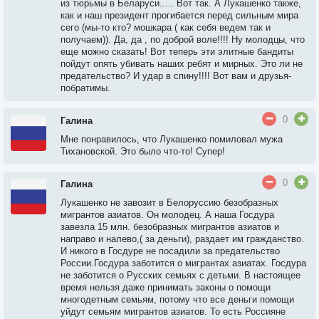
из тюрьмы в Беларуси..... Вот так. А Лукашенко также,
как и наш президент прогибается перед сильным мира
сего (мы-то кто? мошкара ( как себя ведем так и
получаем)). Да, да , по доброй воле!!!! Ну молодцы, что
еще можно сказать! Вот теперь эти элитные бандиты
пойдут опять убивать наших ребят и мирных. Это ли не
предательство? И удар в спину!!!! Вот вам и друзья-
побратимы.
0
Галина
Мне понравилось, что Лукашенко помиловал мужа
Тихановской. Это было что-то! Супер!
0
Галина
Лукашенко не завозит в Белоруссию безобразных
мигрантов азиатов. Он молодец. А наша Госдура
завезла 15 млн. безобразных мигрантов азиатов и
направо и налево,( за деньги), раздает им гражданство.
И никого в Госдуре не посадили за предательство
России.Госдура заботится о мигрантах азиатах. Госдура
не заботится о Русских семьях с детьми. В настоящее
время нельзя даже принимать законы о помощи
многодетным семьям, потому что все деньги помощи
уйдут семьям мигрантов азиатов. То есть Россияне