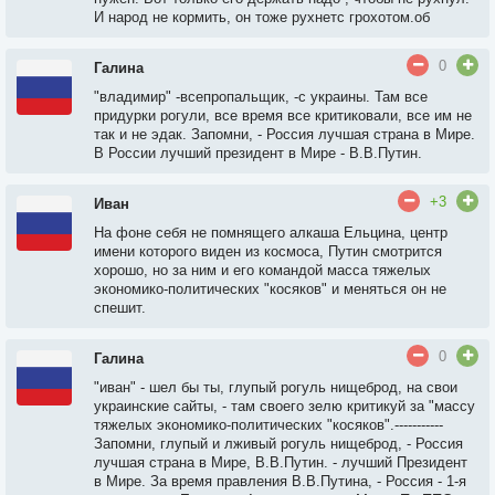
И народ не кормить, он тоже рухнетс грохотом.об
0
Галина
"владимир" -всепропальщик, -с украины. Там все
придурки рогули, все время все критиковали, все им не
так и не эдак. Запомни, - Россия лучшая страна в Мире.
В России лучший президент в Мире - В.В.Путин.
+3
Иван
На фоне себя не помнящего алкаша Ельцина, центр
имени которого виден из космоса, Путин смотрится
хорошо, но за ним и его командой масса тяжелых
экономико-политических "косяков" и меняться он не
спешит.
0
Галина
"иван" - шел бы ты, глупый рогуль нищеброд, на свои
украинские сайты, - там своего зелю критикуй за "массу
тяжелых экономико-политических "косяков".-----------
Запомни, глупый и лживый рогуль нищеброд, - Россия
лучшая страна в Мире, В.В.Путин. - лучший Президент
в Мире. За время правления В.В.Путина, - Россия - 1-я