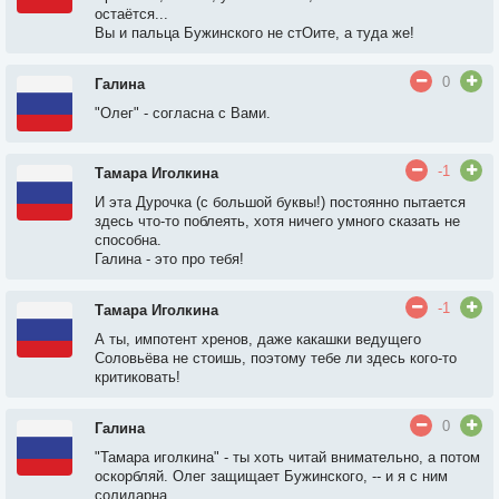
остаётся...
Вы и пальца Бужинского не стОите, а туда же!
0
Галина
"Олег" - согласна с Вами.
-1
Тамара Иголкина
И эта Дурочка (с большой буквы!) постоянно пытается
здесь что-то поблеять, хотя ничего умного сказать не
способна.
Галина - это про тебя!
-1
Тамара Иголкина
А ты, импотент хренов, даже какашки ведущего
Соловьёва не стоишь, поэтому тебе ли здесь кого-то
критиковать!
0
Галина
"Тамара иголкина" - ты хоть читай внимательно, а потом
оскорбляй. Олег защищает Бужинского, -- и я с ним
солидарна.