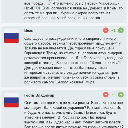
все победы....." Что изменилось с Первой Мировой...?
НИЧЕГО! Если согласимся лишь на Донбасс и Крым, то
опять те же грабли...Украина скорее всего станет
огромной военной базой всех наших врагов
+1
Иван
Соглашусь, в рассуждениях много спорного. Ничего
общего с горбачевским "перестроечным мышлением" у
Трампа не наблюдается. Да, тщеславие присуще и
Горбачеву и Траму, но стимул тщеславия двух лидеров
различается принципиально. Для Горбачева путеводной
звездой стало одобрение со стороны "белого хозяина".
Для достижения цели он готов был поступиться
интересами страны, вплоть до полной их сдачи. Трамп
же напротив, желает признания себя и совей страны в
роли того самого "белого хозяина" мира.
+2
Гость Владимир
Они там все одни что зе что и рядом. Воры. Кто они все
мы видим. Да и какой он украинец? Как мексиканец. Вот
и беда, что нас столкнули лбами. Но все , как будто
этого не замечает. В России так же. Нас народ
выключили. Как будто нас и нет. Умеют интриги плести.
Вот только после интриг почему- то кровью умываемся?