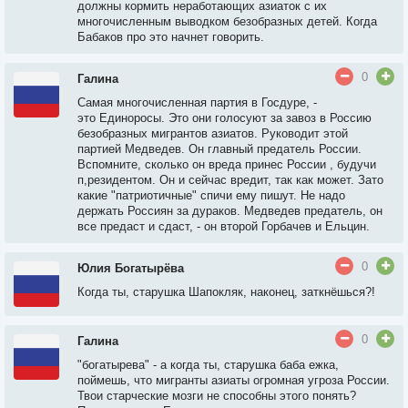
должны кормить неработающих азиаток с их
многочисленным выводком безобразных детей. Когда
Бабаков про это начнет говорить.
0
Галина
Самая многочисленная партия в Госдуре, -
это Единоросы. Это они голосуют за завоз в Россию
безобразных мигрантов азиатов. Руководит этой
партией Медведев. Он главный предатель России.
Вспомните, сколько он вреда принес России , будучи
п,резидентом. Он и сейчас вредит, так как может. Зато
какие "патриотичные" спичи ему пишут. Не надо
держать Россиян за дураков. Медведев предатель, он
все предаст и сдаст, - он второй Горбачев и Ельцин.
0
Юлия Богатырёва
Когда ты, старушка Шапокляк, наконец, заткнёшься?!
0
Галина
"богатырева" - а когда ты, старушка баба ежка,
поймешь, что мигранты азиаты огромная угроза России.
Твои старческие мозги не способны этого понять?