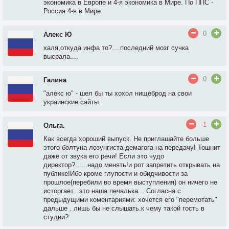
экономика в Европе и 4-я экономика в Мире. По ППС -
Россия 4-я в Мире.
0
Алекс Ю
халя,откуда инфа то?....последний мозг сучка
высрала....
0
Галина
"алекс ю" - шел бы ты хохол нищеброд на свои
украинские сайты.
-1
Ольга.
Как всегда хороший выпуск. Не приглашайте больше
этого болтуна-лозунгиста-демагога на передачу! Тошнит
даже от звука его речи! Если это чудо
директор?......надо менять!и рот запретить открывать на
публике!Ибо кроме глупости и обидчивости за
прошлое(перебили во время выступления) он ничего не
исторгает...это наша печалька... Согласна с
предыдущими коментариями: хочется его "перемотать"
дальше . лишь бы не слышать.к чему такой гость в
студии?