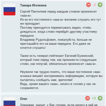
-2
Тамара Иголкина
Сергей Пантелеев перед каждым словом произносит
«ааа-а».
Из-за его постоянного «ааа-а» желание слушать его тут
же пропадает.
Поэтому приходится перематывать видео, чтобы
дождаться, когда слово перейдёт другому участнику
передачи.
Владимир Рудольфович, пожалуйста, больше не
приглашайте его на ваши передачи. Его даже не
хочется слушать!
Также есть генерал-лейтенант Евгений Бужинский,
который тоже перед тем, как произнести следующее
слово, как попугай, обязательно произносит «ааа-а».
Неужели так трудно понять, что ваше постоянное «ааа-
а»канье мешает воспринимать информацию, которую вы
пытаетесь сообщить нам, зрителям!
Ведь, кроме вашего «ааа», ничего в голове у нас не
сохраняется.
+3
Олег
Хреновая, значит, у Вас голова, если ничего в ней не