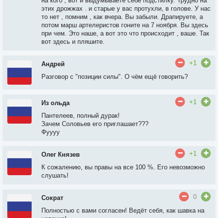
на кого , вот и выдумываете себе подстилку. Трудно на
этих дрожжах . и старые у вас протухли, в голове. У нас
то нет , помним , как вчера. Вы забыли. Драпируете, а
потом марш артелеристов гоните на 7 ноября. Вы здесь
при чем. Это наше, а вот это что происходит , ваше. Так
вот здесь и пляшите.
+1
Андрей
Разговор с "позиции силы". О чём ещё говорить?
+1
Из ольда
Пантелеев, полный дурак!
Зачем Соловьев его приглашает???
Фуууу
+1
Олег Князев
К сожалению, вы правы на все 100 %. Его невозможно
слушать!
0
Сократ
Полностью с вами согласен! Ведёт себя, как шавка на