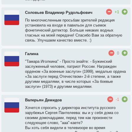
+1
Соловьев Владимир Рудольфович
По многочисленным просьбам зрителей редакция
установила на входе в павильон для съемок
фонетический детектор. Больше никаких водных
гласных на моей передаче! Спасибо Вам за обратную
связь. Улучшаем качество вместе. :)
0
Галина
"Тамара Иголкина" - Просто знайте: - Бужинский
заслуженный человек, патриот России. Награжден
орденом «За военные заслуги» (1999), медалью ордена
«За заслуги перед Отечеством» 2-й степени, а также
другими медалями, в числе которых «За боевые
заслуги» (1973) и другими медалями.
-1
Валерьян Демидов
Хочется спросить у директора института русского
зарубежья Сергея Пантелеева: вы и у себя дома со
своими домочадцами, перед тем как произнести
следующее слово, "ааа"-каете?
Вы хоть себя видели в телевизоре во время