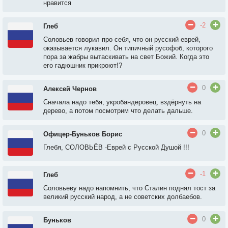
нравится
-2
Глеб
Соловьев говорил про себя, что он русский еврей,
оказывается лукавил. Он типичный русофоб, которого
пора за жабры вытаскивать на свет Божий. Когда это
его гадюшник прикроют!?
0
Алексей Чернов
Сначала надо тебя, укробандеровец, вздёрнуть на
дерево, а потом посмотрим что делать дальше.
0
Офицер-Буньков Борис
Глебя, СОЛОВЬЁВ -Еврей с Русской Душой !!!
-1
Глеб
Соловьеву надо напомнить, что Сталин поднял тост за
великий русский народ, а не советских долбаебов.
0
Буньков