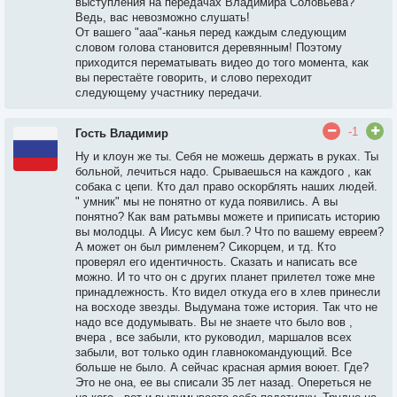
выступления на передачах Владимира Соловьёва?
Ведь, вас невозможно слушать!
От вашего "ааа"-канья перед каждым следующим
словом голова становится деревянным! Поэтому
приходится перематывать видео до того момента, как
вы перестаёте говорить, и слово переходит
следующему участнику передачи.
-1
Гость Владимир
Ну и клоун же ты. Себя не можешь держать в руках. Ты
больной, лечиться надо. Срываешься на каждого , как
собака с цепи. Кто дал право оскорблять наших людей.
" умник" мы не понятно от куда появились. А вы
понятно? Как вам ратьмвы можете и приписать историю
вы молодцы. А Иисус кем был.? Что по вашему евреем?
А может он был римленем? Сикорцем, и тд. Кто
проверял его идентичность. Сказать и написать все
можно. И то что он с других планет прилетел тоже мне
принадлежность. Кто видел откуда его в хлев принесли
на восходе звезды. Выдумана тоже история. Так что не
надо все додумывать. Вы не знаете что было вов ,
вчера , все забыли, кто руководил, маршалов всех
забыли, вот только один главнокомандующий. Все
больше не было. А сейчас красная армия воюет. Где?
Это не она, ее вы списали 35 лет назад. Опереться не