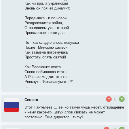
Как ни ври, а украинский
Вновь он прячет динамит:
...
Передышка - и по-новой
Раздраконится война,
Став совсем уже готовой
Провалиться ниже дна...
...
Но - как сладко вновь ловушка
Пахнет Минскою халвой!
Как зазывна погремушка
Простоты опять святой!
...
Как Расеюшке охота
Снова пойманною стать!
А Россия медлит что-то
Рявкнуть "Богавашумать!!!"...
...
0
Сенюга
Этот Пантелеев С. вечно такую чушь несёт, отвращение
к нему какое-то...двух слов связать не может
постоянно. Ещё директор...тьфу!