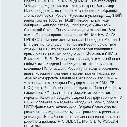
будет РЕШАТЬ БЕЗ ПОСРЕДНИКОВ . На территории
Украины не будет никаких третьих стран. Владимир
Путин неоднократно говорит, что территория Украины
это историческая Россия. Русские и украинцы ЕДИНЫЙ
народ. Более 1000лет НАШИ предки, по крупице,
собирали Великую страну Российскую империю -
Советский Союз . Погибли защищали от врагов. Вся
земля Украины пропитана кровью НАШИХ ВЕЛИКИХ
ПРЕДКОВ. Ни пяди земли врагам. Президент России В.
В. Путин чётко сказал, что против России воюют все
страны НАТО. Это страны гитлеровской коалиции и
примкнувшие бывшие республики и Израиль и США и
Британия... В. В. Путин чётко говорит, что эта война на
победителя. Задача России уничтожить, раздавить
коалицию НАТО. Задача России уничтожить реального
врага, который управляет в войне против России, на
Украинском фронте. Главный враг России это США. А
это означает, что задача Государственных СМИ, ТВ
ШОУ, всех Российских пропогандистов чётко объяснять
населению РФ, все главные задачи которые стоят
перед Страной и Народом. Задача Государственного ТВ
ШОУ Соловьёва обьеденять народы на борьбу против
НАТО фашистких захватчиков. Задача Соловьёва не
разжигать злобу, ненависть, не стравливать русских и
украинцев. Не забывать, что украинцы являются так же
коренным народом РФ. ВМЕСТЕ МЫ СИЛА. РОССИЯ
ПОБЕДИТ.