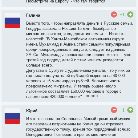
Посмотрите на Европу, - что там творится.
+1
Галина
Вместо того, чтобы направлять деньги в Русские семьи,
Госдура завезла в Россию 15 млн. безобразных
мигрантов азиатов, и содержит их семьи . - Из ленты
новостей: "В Ханты-Мансийском автономном округе
имена Мухаммад и Амина стали самыми популярными
среди новорожденных в августе, следует из данных
ЗАГСа. Мухаммады крепко заняли первое место — уже
третий год подряд детей с этим именем рождается
больше всего.
Депутаты в Сургуте с удивлением узнали, что у них за
год число получателей субсидий выросло на 40.000
человек и +5 миллиардов рублей. Большая часть
предсказуемо мигранты. И теперь общее число
льготников составляет 150.000 человек в городе с
населением 420.000 человек". !!!!!!!!!!!
+1
Юрий
И что ты напал на Соловьева. Умный грамотный мужик
его передачи патриотичны не болит да он отражает.
государственную точку. зрения тон порядочный всяких
Венедиктових Познеров. и прочих мне лично он