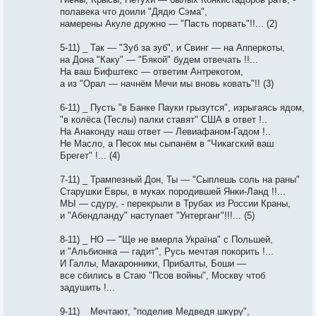
полавека что доили "Дядю Сэма",
намерены Акуле дружно — "Пасть порвать"!!... (2)
5-11) _ Так — "Зуб за зуб", и Свинг — на Апперкоты,
на Дона "Каку" — "Бякой" будем отвечать !!...
На ваш Бифштекс — ответим Антрекотом,
а из "Орал — начнём Мечи мы вновь ковать"!! (3)
6-11) _ Пусть "в Банке Пауки грызутся", изрыгаясь ядом,
"в колёса (Теслы) палки ставят" США в ответ !..
На Анаконду наш ответ — Левиафаном-Гадом !..
Не Масло, а Песок мы сыпанём в "Чикагский ваш
Брегет" !... (4)
7-11) _ Трампезный Дон, Ты — "Сыплешь соль на раны"
Старушки Евры, в муках породившей Янки-Ланд !!...
МЫ — сдуру, - перекрыли в Трубах из России Краны,
и "Абендланду" наступает "Унтерганг"!!!... (5)
8-11) _ НО — "Ще не вмерла Україна" с Польшей,
и "Альбионка — гадит", Русь мечтая покорить !...
И Галлы, Макаронники, Прибалты, Боши —
все сбились в Стаю "Псов войны", Москву чтоб
задушить !...
9-11) _ Мечтают, "поделив Медведя шкуру",