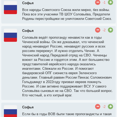
-1
Софья
Все народы Советского Союза жили мирно, без войны.
Пока все эти учасники ТВ ШОУ Соловьёва, Предатели
Родины перестройщики не уничтожили Советский Союз.
-2
Софья
Соловьёв ведёт пропоганду ненависти как в годы
Чеченской войны. Он же доказывал, что чеченский
народ ненавидит Россию, ненавидят русских и всех
россиян перережут. И нужно отделить Чечню. А
Чеченский народ Передовой отряд на СВО. Чеченцы
воюют за Россию и гордятся этим. А вот большинство
представителей еврейского народа оказались
инагентами. Сбежали из России. И помогают
бандеровской ОПГ сиониста еврея Зеленского
деньгами. Главный раввин России Пинхас Соломонович
Гольдшмидт в 2022году призвал евреев покинуть
Россию. И сам активно поддерживает ВСУ. У самого
Соловьёва сыновья не на СВО. Так что большой вопрос.
Кто честный, а кто хитрый враг.
-2
Софья
Если бы в годы ВОВ были такие пропогандисты и такая