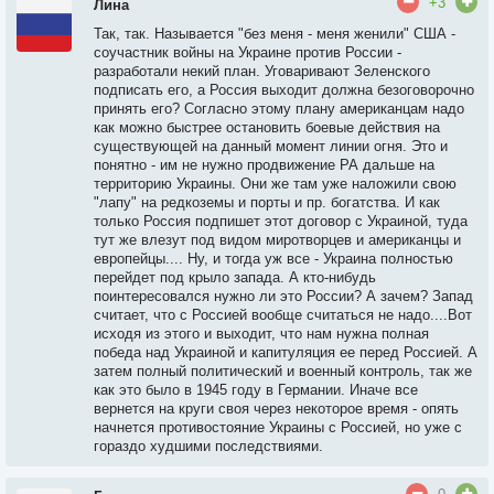
+3
Лина
Так, так. Называется "без меня - меня женили" США -
соучастник войны на Украине против России -
разработали некий план. Уговаривают Зеленского
подписать его, а Россия выходит должна безоговорочно
принять его? Согласно этому плану американцам надо
как можно быстрее остановить боевые действия на
существующей на данный момент линии огня. Это и
понятно - им не нужно продвижение РА дальше на
территорию Украины. Они же там уже наложили свою
"лапу" на редкоземы и порты и пр. богатства. И как
только Россия подпишет этот договор с Украиной, туда
тут же влезут под видом миротворцев и американцы и
европейцы.... Ну, и тогда уж все - Украина полностью
перейдет под крыло запада. А кто-нибудь
поинтересовался нужно ли это России? А зачем? Запад
считает, что с Россией вообще считаться не надо....Вот
исходя из этого и выходит, что нам нужна полная
победа над Украиной и капитуляция ее перед Россией. А
затем полный политический и военный контроль, так же
как это было в 1945 году в Германии. Иначе все
вернется на круги своя через некоторое время - опять
начнется противостояние Украины с Россией, но уже с
гораздо худшими последствиями.