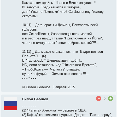
Камчатским крабом Шнапс и Виски закусить !!...
И, замутив СредьАзиатов и Уйгуров,
для "Утки по-Пекински" чтоб Си Цзиньпину "голову
скрутить"!...
10-11) _ Дегенераты и Дебилы, Психопаты всей
гЕйвропы,
все СексоШисты, Извращенцы всех мастей,
и в этот раз найдут такие "Приключения на Йопы",
что и не смогут всех "своих собрать костей"!!!...
11-11) _ Да, может статься так, что "Вздрогнет вся
Планета"!... (6)
В "ТартарарЫ" Цивилизация падёт !..
НО, если остановим ход "Чикагского Брегета",
у ГлобоКрата — "Челюсть" отпадёт,
ну, а Конфуций — Землю всю спасёт !!!...
- - - * - - -
© Силон Селенов, 5 апреля 2025
0
Силон Селенов
- - - - - - -
(1) "Капитан Америка" — сериал в США.
(2) К/ф «Джентельмены удачи», Доцент:: "Пасть порву",