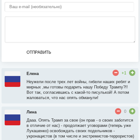
ОТПРАВИТЬ
+1
Елена
Неужели после трех лет войны, гибели наших ребят и
мирных ,мы готовы подарить нашу Победу Трампу?!!
Вот так, согласившись с какой-то писулькой! А потом
жаловаться, что нас опять обманули!
0
Лина
Дааа. Опять Трамп за свое (он прав - о своих заботится
в отличие от нас) - продолжает уговорами (теперь уже
Лукашенко) освобождать своих подельников -
укронацистов (в том числе и экстремистов-террористов)