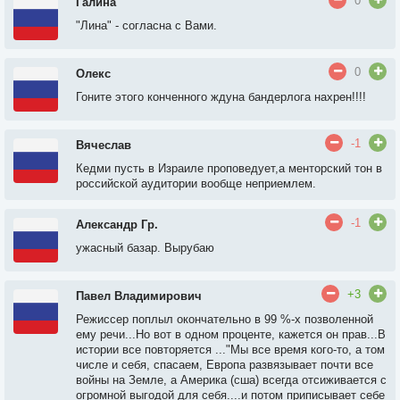
0
Галина
"Лина" - согласна с Вами.
0
Олекс
Гоните этого конченного ждуна бандерлога нахрен!!!!
-1
Вячеслав
Кедми пусть в Израиле проповедует,а менторский тон в
российской аудитории вообще неприемлем.
-1
Александр Гр.
ужасный базар. Вырубаю
+3
Павел Владимирович
Режиссер поплыл окончательно в 99 %-х позволенной
ему речи...Но вот в одном проценте, кажется он прав...В
истории все повторяется ..."Мы все время кого-то, а том
числе и себя, спасаем, Европа развязывает почти все
войны на Земле, а Америка (сша) всегда отсиживается с
огромной выгодой для себя....и потом приписывает себе