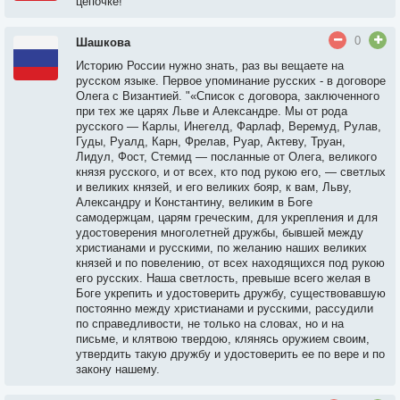
цепочке!
0
Шашкова
Историю России нужно знать, раз вы вещаете на
русском языке. Первое упоминание русских - в договоре
Олега с Византией. "«Список с договора, заключенного
при тех же царях Льве и Александре. Мы от рода
русского — Карлы, Инегелд, Фарлаф, Веремуд, Рулав,
Гуды, Руалд, Карн, Фрелав, Руар, Актеву, Труан,
Лидул, Фост, Стемид — посланные от Олега, великого
князя русского, и от всех, кто под рукою его, — светлых
и великих князей, и его великих бояр, к вам, Льву,
Александру и Константину, великим в Боге
самодержцам, царям греческим, для укрепления и для
удостоверения многолетней дружбы, бывшей между
христианами и русскими, по желанию наших великих
князей и по повелению, от всех находящихся под рукою
его русских. Наша светлость, превыше всего желая в
Боге укрепить и удостоверить дружбу, существовавшую
постоянно между христианами и русскими, рассудили
по справедливости, не только на словах, но и на
письме, и клятвою твердою, клянясь оружием своим,
утвердить такую дружбу и удостоверить ее по вере и по
закону нашему.