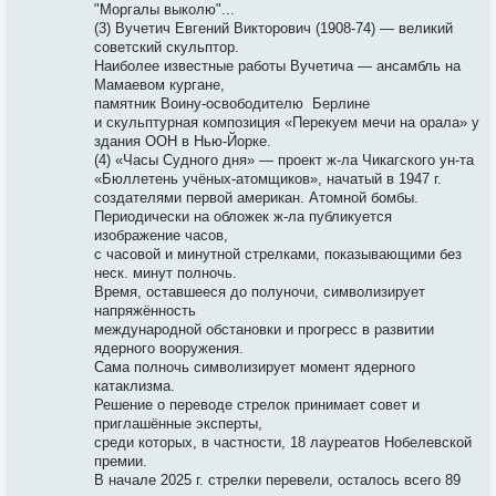
"Моргалы выколю"...
(3) Вучетич Евгений Викторович (1908-74) — великий
советский скульптор.
Наиболее известные работы Вучетича — ансамбль на
Мамаевом кургане,
памятник Воину-освободителю Берлине
и скульптурная композиция «Перекуем мечи на орала» у
здания ООН в Нью-Йорке.
(4) «Часы Судного дня» — проект ж-ла Чикагского ун-та
«Бюллетень учёных-атомщиков», начатый в 1947 г.
создателями первой американ. Атомной бомбы.
Периодически на обложек ж-ла публикуется
изображение часов,
с часовой и минутной стрелками, показывающими без
неск. минут полночь.
Время, оставшееся до полуночи, символизирует
напряжённость
международной обстановки и прогресс в развитии
ядерного вооружения.
Сама полночь символизирует момент ядерного
катаклизма.
Решение о переводе стрелок принимает совет и
приглашённые эксперты,
среди которых, в частности, 18 лауреатов Нобелевской
премии.
В начале 2025 г. стрелки перевели, осталось всего 89