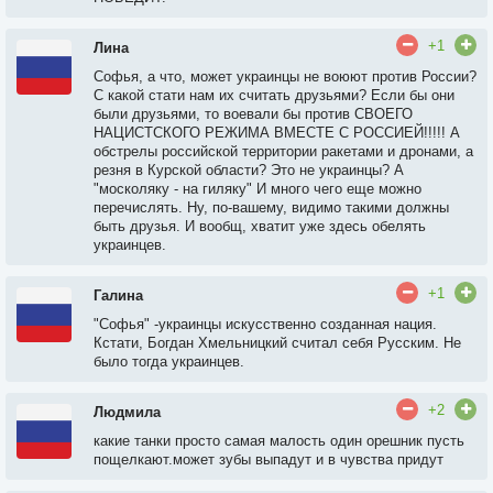
+1
Лина
Софья, а что, может украинцы не воюют против России?
С какой стати нам их считать друзьями? Если бы они
были друзьями, то воевали бы против СВОЕГО
НАЦИСТСКОГО РЕЖИМА ВМЕСТЕ С РОССИЕЙ!!!!! А
обстрелы российской территории ракетами и дронами, а
резня в Курской области? Это не украинцы? А
"москоляку - на гиляку" И много чего еще можно
перечислять. Ну, по-вашему, видимо такими должны
быть друзья. И вообщ, хватит уже здесь обелять
украинцев.
+1
Галина
"Софья" -украинцы искусственно созданная нация.
Кстати, Богдан Хмельницкий считал себя Русским. Не
было тогда украинцев.
+2
Людмила
какие танки просто самая малость один орешник пусть
пощелкают.может зубы выпадут и в чувства придут