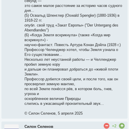
секунд —
это самое малое расстояние за историю часов судного
дня...
(5) Освальд Шпенглер (Oswald Spengler) (1880-1936) в
1918-22 гг.
опубл. свой труд «Закат Европы» ("Der Untergang des
Abendlandes")
(6) «Когда Земля вскрикнула» (также «Когда мир
вскрикнул») -
научно-фантаст. Повесть Артура Конан Дойла (1928 г.)
Профессор Челенджер хотел, чтобы Земля узнала о
Его существовании...
Несколько лет неустанной работы — и Челленджер
пробил земную кору
и дальше он планировал добраться до «живой плоти
Земли».
Профессор добился своей цели, и после того, как он
просверлил земную мантию,
по всей Земле понёсся рёв, в котором боль, гнев,
угроза и
оскорбленное величие Природы
слились в ужасающий пронзительный звук...
© Силон Селенов, 5 апреля 2025
+2
Силон Селенов