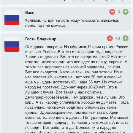
0
Вася
Куликов, ну дай ты хоть кому-то сказать, выскочка,
помолчать не можешь.
+3
Гость Владимир
Они давно говорили. На обломках России против России
и за счет России. Вот мы и отправили туда люденьги.
Знали что делают. Вот это не предательство? Никто не
ответил, даже хвалят, что все идет по плану, хорошо. А
то что все дорожает нет хорошей зарплаты , пенсии.
Вот все сходится. А что не так , как они хотели. Но у
нас говорят 4% инфляция , вот уже 30 лет и сколько
еще мы будем достигать4% . еще 35 лет. Но столько
народ не протянет. Сдохнет через 10-20 лет. Это в
лучшем случае. Вот такая у нас политика ,
демографиобразование , чем дороже , тем лучше. Это
как .. А вы народу оплачивать хорошо не думаете. Тогда
правильно, не сможет родитель оплачивать такие
суммы. Здравоохранение. Там полный завал. Хрен
вылечат, только деньги драть.. Не туда идем. Мы может
те пролетарии , видим , что народ уничтожают. А власть
не видит. Вот робот это да. Больше их и народ не
нужен. Вот только его держать надо , чтобы не рухнул.