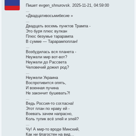
Пишет evgen_shnurovsk. 2025-11-21, 04:59:00
...
«Двадцативосьмибесие »
...
Двадцать восемь пунктов Трампа -
Это буря плюс вулкан
Плюс безумье тарарампа
В сумме — Тарарампоплан!
...
Возбудилась вся планета -
Неужели мир вот-вот?
Неужели до Рассвета
Человечий дожил род?
...
Неужели Украина
Воспротивится опять,
И военная пучина
Не закончит бушевать?!
...
Ведь Россия-то согласна!
Этот план по нраву ей -
Воевать зачем напрасно,
Коль тупик всё злей и злей?
...
Чу! А мир-то вроде Минский,
Как ни благостен на вид...