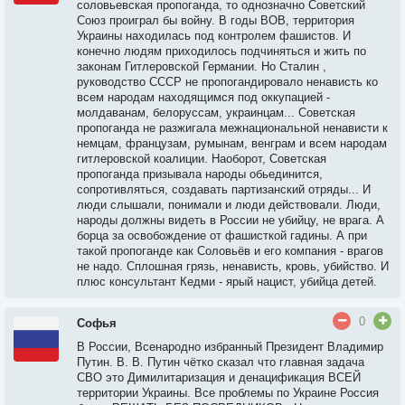
соловьевская пропоганда, то однозначно Советский
Союз проиграл бы войну. В годы ВОВ, территория
Украины находилась под контролем фашистов. И
конечно людям приходилось подчиняться и жить по
законам Гитлеровской Германии. Но Сталин ,
руководство СССР не пропогандировало ненависть ко
всем народам находящимся под оккупацией -
молдаванам, белоруссам, украинцам... Советская
пропоганда не разжигала межнациональной ненависти к
немцам, французам, румынам, венграм и всем народам
гитлеровской коалиции. Наоборот, Советская
пропоганда призывала народы обьединится,
сопротивляться, создавать партизанский отряды... И
люди слышали, понимали и люди действовали. Люди,
народы должны видеть в России не убийцу, не врага. А
борца за освобождение от фашисткой гадины. А при
такой пропоганде как Соловьёв и его компания - врагов
не надо. Сплошная грязь, ненависть, кровь, убийство. И
плюс консультант Кедми - ярый нацист, убийца детей.
0
Софья
В России, Всенародно избранный Президент Владимир
Путин. В. В. Путин чётко сказал что главная задача
СВО это Димилитаризация и денацификация ВСЕЙ
территории Украины. Все проблемы по Украине Россия