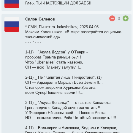
Глеб, ТЫ -НАСТОЯЩИЙ ДОЛБАЁБ!!!
0
Силон Селенов
* СМИ, Пишет m_kalashnikov, 2025-04-05
Максим Калашников. «В мире развернётся социльно-
экономический ад»
- - - * - - -
1-11) _ "Акула Додсон" у О`Генри -
прообраз Трампа раньше был !
Чтоб "Über alles" стать наверно,
ОН — всю Планету замутил !...
2-11) _ Не "Капитан лишь Пиндостана", (1)
ОН — Адмирал и Маршал Всей Земли !!...
С напором зверским Хурикана-Урагана
всем СуперПошлины ввели !!!...
3-11) _ "Акула Дональд" — с пастью Кашалота, —
Гренландию с Канадой хочет заглотить !!..
У Фюреров гЕйвропы всей — Понос и Рвота,
НО — возмечтались Рейх Четвётый возродить !!!!...
4-11) _ Валькирии и Амазонки, Ведьмы и Кликуши;
Гиены, Крысы, Петухи — былых Конкистадоров рать, -