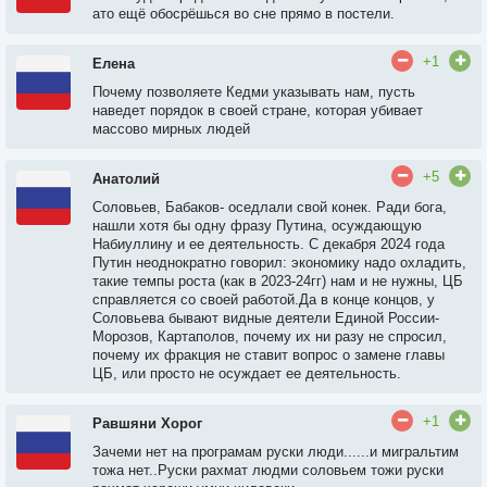
ато ещё обосрёшься во сне прямо в постели.
+1
Елена
Почему позволяете Кедми указывать нам, пусть
наведет порядок в своей стране, которая убивает
массово мирных людей
+5
Анатолий
Соловьев, Бабаков- оседлали свой конек. Ради бога,
нашли хотя бы одну фразу Путина, осуждающую
Набиуллину и ее деятельность. С декабря 2024 года
Путин неоднократно говорил: экономику надо охладить,
такие темпы роста (как в 2023-24гг) нам и не нужны, ЦБ
справляется со своей работой.Да в конце концов, у
Соловьева бывают видные деятели Единой России-
Морозов, Картаполов, почему их ни разу не спросил,
почему их фракция не ставит вопрос о замене главы
ЦБ, или просто не осуждает ее деятельность.
+1
Равшяни Хорог
Зачеми нет на програмам руски люди......и мигральтим
тожа нет..Руски рахмат людми соловьем тожи руски