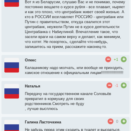
Вот я из Беларусии, слушаю Вас и не понимаю, почему
постоянно вещаете о курсе рубля - все плаваит, ныряет
и как это плохо, что центрабанк живет своей жизнью. А
кто в РОССИИ возглавляет РОССИЮ - центрабанк или
Путин с правительством, откуда свалился этот
центрабанк, неужели Путин не в курсе деятельности
Центрабанка с Набиулиной. Впечатление такое, что
засели враги на самом верху и делают, как минимум,
что хотят. Не позортесь, сделайте что-нибудь,
запишитесь на прием, расскажите наконец-то.
+1
Олекс
Калашникову надо молчать, или вообще не приходить,
хамское отношение к официальным лицам!!!!!!!!!!!!!!!!!!!
-1
Наталья
Передачу на государственном канале Соловьёв
превратил в кормушку для своих
родственников.Смотреть не буду
, лучше высплюсь
0
Галина Ласточкина
Не забудь перед этим сходить в туалет и высраться,