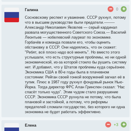
0
Галина
Сосновскому респект и уважение. СССР рухнул, потому
что в высшем руководстве были предатели.---------
Александр Николаевич Яковлев — серый кардинал
развала могущественного Советского Союза.--- Василий
Леонтьев — нобелевский лауреат по экономике.
Горбачёв и команда позвали его, чтобы оценить
обстановку в СССР. Они надеялись, что он скажет:
"Ребят, всё плохо надо всё менять". Но вместо этого
услышали, что есть структурные проблемы, но ни одной
экономической, из-за которой стоило бы рушить систему
нет. И добавил, что у Штатов проблемы куда серьёзнее.
Экономика США в 80-е годы была в плачевном
состоянии: Рейган своей гонкой вооружений загнал её в
тупик. Плюс в 1987 году рухнул фондовый рынок Нью-
Йорка. Тогда директор ФРС Алан Гринспен сказал: “Нас
спасёт только чудо”. Этим чудом стало разрушение
СССР. Экономика СССР рухнула не потому, что была
плановой и застойной, а потому, что реформы
предателей сломали государство, без которого ни одна
экономика не будет работать эффективно.
+3
Елена