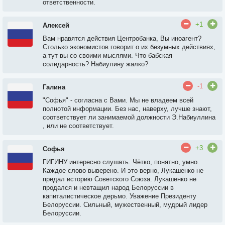
ответственности.
+1
Алексей
Вам нравятся действия Центробанка, Вы иноагент?
Столько экономистов говорит о их безумных действиях,
а тут вы со своими мыслями. Что бабская
солидарность? Набиулину жалко?
-1
Галина
"Софья" - согласна с Вами. Мы не владеем всей
полнотой информации. Без нас, наверху, лучше знают,
соответствует ли занимаемой должности Э.Набиуллина
, или не соответствует.
+3
Софья
ГИГИНУ интересно слушать. Чётко, понятно, умно.
Каждое слово выверено. И это верно, Лукашенко не
предал историю Советского Союза. Лукашенко не
продался и невтащил народ Белоруссии в
капиталистическое дерьмо. Уважение Президенту
Белоруссии. Сильный, мужественный, мудрый лидер
Белоруссии.