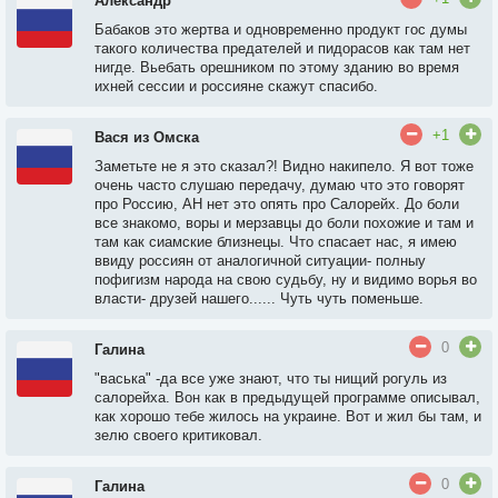
Александр
Бабаков это жертва и одновременно продукт гос думы
такого количества предателей и пидорасов как там нет
нигде. Вьебать орешником по этому зданию во время
ихней сессии и россияне скажут спасибо.
+1
Вася из Омска
Заметьте не я это сказал?! Видно накипело. Я вот тоже
очень часто слушаю передачу, думаю что это говорят
про Россию, АН нет это опять про Салорейх. До боли
все знакомо, воры и мерзавцы до боли похожие и там и
там как сиамские близнецы. Что спасает нас, я имею
ввиду россиян от аналогичной ситуации- полныу
пофигизм народа на свою судьбу, ну и видимо ворья во
власти- друзей нашего...... Чуть чуть поменьше.
0
Галина
"васька" -да все уже знают, что ты нищий рогуль из
салорейха. Вон как в предыдущей программе описывал,
как хорошо тебе жилось на украине. Вот и жил бы там, и
зелю своего критиковал.
0
Галина