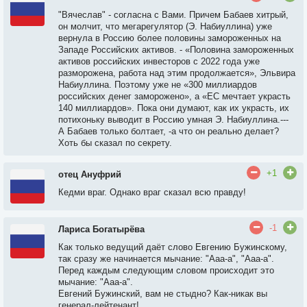
"Вячеслав" - согласна с Вами. Причем Бабаев хитрый,
он молчит, что мегарегулятор (Э. Набиуллина) уже
вернула в Россию более половины замороженных на
Западе Российских активов. - «Половина замороженных
активов российских инвесторов с 2022 года уже
разморожена, работа над этим продолжается», Эльвира
Набиуллина. Поэтому уже не «300 миллиардов
российских денег заморожено», а «ЕС мечтает украсть
140 миллиардов». Пока они думают, как их украсть, их
потихоньку выводит в Россию умная Э. Набиуллина.---
А Бабаев только болтает, -а что он реально делает?
Хоть бы сказал по секрету.
+1
отец Ануфрий
Кедми враг. Однако враг сказал всю правду!
-1
Лариса Богатырёва
Как только ведущий даёт слово Евгению Бужинскому,
так сразу же начинается мычание: "Ааа-а", "Ааа-а".
Перед каждым следующим словом происходит это
мычание: "Ааа-а".
Евгений Бужинский, вам не стыдно? Как-никак вы
генерал-лейтенант!