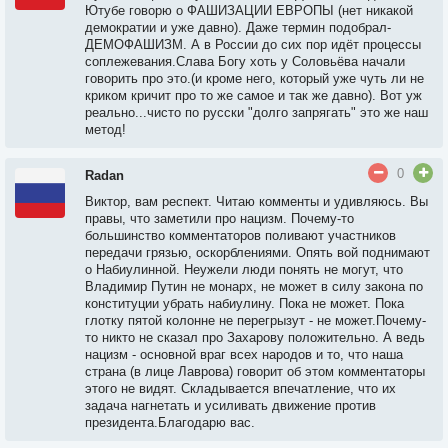
Ютубе говорю о ФАШИЗАЦИИ ЕВРОПЫ (нет никакой
демократии и уже давно). Даже термин подобрал-
ДЕМОФАШИЗМ. А в России до сих пор идёт процессы
соплежевания.Слава Богу хоть у Соловьёва начали
говорить про это.(и кроме него, который уже чуть ли не
криком кричит про то же самое и так же давно). Вот уж
реально...чисто по русски "долго запрягать" это же наш
метод!
0
Radan
Виктор, вам респект. Читаю комменты и удивляюсь. Вы
правы, что заметили про нацизм. Почему-то
большинство комментаторов поливают участников
передачи грязью, оскорблениями. Опять вой поднимают
о Набиулинной. Неужели люди понять не могут, что
Владимир Путин не монарх, не может в силу закона по
конституции убрать набиулину. Пока не может. Пока
глотку пятой колонне не перегрызут - не может.Почему-
то никто не сказал про Захарову положительно. А ведь
нацизм - основной враг всех народов и то, что наша
страна (в лице Лаврова) говорит об этом комментаторы
этого не видят. Складывается впечатление, что их
задача нагнетать и усиливать движение против
президента.Благодарю вас.