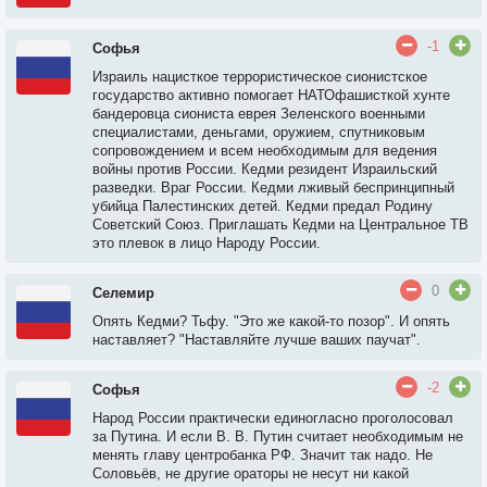
-1
Софья
Израиль нацисткое террористическое сионистское
государство активно помогает НАТОфашисткой хунте
бандеровца сиониста еврея Зеленского военными
специалистами, деньгами, оружием, спутниковым
сопровождением и всем необходимым для ведения
войны против России. Кедми резидент Израильский
разведки. Враг России. Кедми лживый беспринципный
убийца Палестинских детей. Кедми предал Родину
Советский Союз. Приглашать Кедми на Центральное ТВ
это плевок в лицо Народу России.
0
Селемир
Опять Кедми? Тьфу. "Это же какой-то позор". И опять
наставляет? "Наставляйте лучше ваших паучат".
-2
Софья
Народ России практически единогласно проголосовал
за Путина. И если В. В. Путин считает необходимым не
менять главу центробанка РФ. Значит так надо. Не
Соловьёв, не другие ораторы не несут ни какой