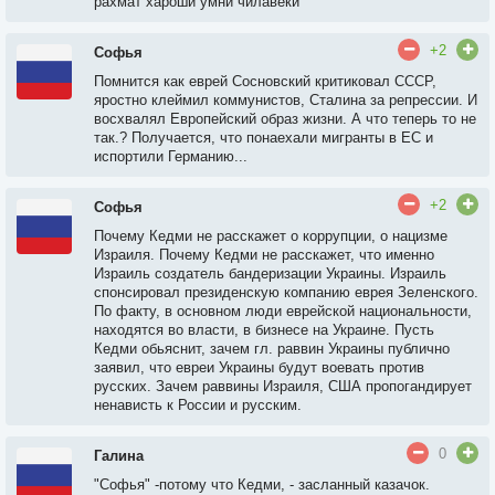
рахмат хароши умни чилавеки
+2
Софья
Помнится как еврей Сосновский критиковал СССР,
яростно клеймил коммунистов, Сталина за репрессии. И
восхвалял Европейский образ жизни. А что теперь то не
так.? Получается, что понаехали мигранты в ЕС и
испортили Германию...
+2
Софья
Почему Кедми не расскажет о коррупции, о нацизме
Израиля. Почему Кедми не расскажет, что именно
Израиль создатель бандеризации Украины. Израиль
спонсировал президенскую компанию еврея Зеленского.
По факту, в основном люди еврейской национальности,
находятся во власти, в бизнесе на Украине. Пусть
Кедми обьяснит, зачем гл. раввин Украины публично
заявил, что евреи Украины будут воевать против
русских. Зачем раввины Израиля, США пропогандирует
ненависть к России и русским.
0
Галина
"Софья" -потому что Кедми, - засланный казачок.