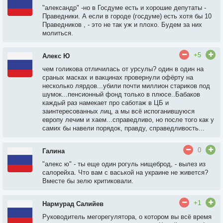
"александр" -но в Госдуме есть и хорошие депутаты -
Праведники. А если в городе (госдуме) есть хотя бы 10
Праведников , - это не так уж и плохо. Будем за них
молиться.
+5
Алекс Ю
чем голикова отличилась от урсулы? один в один на
сраных масках и вакцинах провернули офёрту на
несколько лярдов...убили почти миллион стариков под
шумок...пенсионный фонд только в плюсе..Бабаков
каждый раз намекает про саботаж в ЦБ и
заинтересованных лиц, а мы всё испоганившуюся
европу лечим и хаем...справедливо, но после того как у
самих бы навели порядок, правду, справедливость...
0
Галина
"алекс ю" - ты еще один рогуль нищеброд, - вылез из
салорейха. Что вам с васькой на украине не живется?
Вместе бы зелю критиковали.
+1
Нармурад Салийев
Руководитель мегорегулятора, о котором вы всё время