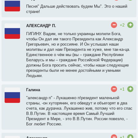
Песня" Дальше действовать будем Мы". Это о нашей
стране!
+2
АЛЕКСАНДР П.
ГИГИНУ. Вадим, не только украинцы молили Бога,
чтобы Он дал им такого Президента как Александр
Григорьевич, но и россияне. И Он услышал наши
молитвы и дал нам Президента не хуже, мне так-ка-ца.
Единственное о чём мы (вы – граждане Республики
Беларусь и мы – граждане Российской Федерации)
должны Бога просить сейчас, чтобы наши следующие
президенты были не менее достойными и умными
Людьми.
+1
Галина
"александр п" - Лукашенко п!резидент маленькой
страны, -он хуторянин, его обведут и объегорят в два
счета, как дурачка. Лукашенко жив, потому что его спас
В.В.Путин. В настоящее время Самый Лучший
Президент в Мире, - это В.В.Путин. России повезло, -
Бог любит Россию.
+1