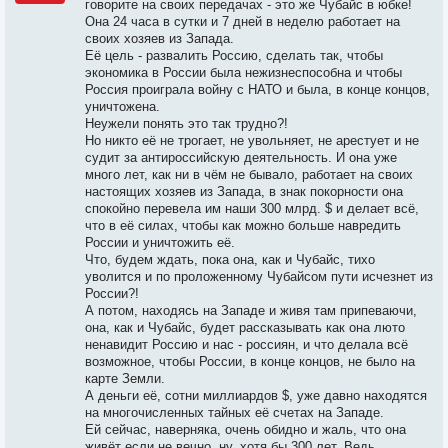
говорите на своих передачах - это же Чубайс в юбке!
Она 24 часа в сутки и 7 дней в неделю работает на
своих хозяев из Запада.
Её цель - развалить Россию, сделать так, чтобы
экономика в России была нежизнеспособна и чтобы
Россия проиграла войну с НАТО и была, в конце концов,
уничтожена.
Неужели понять это так трудно?!
Но никто её не трогает, не увольняет, не арестует и не
судит за антироссийскую деятельность. И она уже
много лет, как ни в чём не бывало, работает на своих
настоящих хозяев из Запада, в знак покорности она
спокойно перевела им наши 300 млрд. $ и делает всё,
что в её силах, чтобы как можно больше навредить
России и уничтожить её.
Что, будем ждать, пока она, как и Чубайс, тихо
уволится и по проложенному Чубайсом пути исчезнет из
России?!
А потом, находясь на Западе и живя там припеваючи,
она, как и Чубайс, будет рассказывать как она люто
ненавидит Россию и нас - россиян, и что делала всё
возможное, чтобы России, в конце концов, не было на
карте Земли.
А деньги её, сотни миллиардов $, уже давно находятся
на многочисленных тайных её счетах на Западе.
Ей сейчас, наверняка, очень обидно и жаль, что она
живёт если не вечно, ну, хотя бы 300 лет. Ведь,