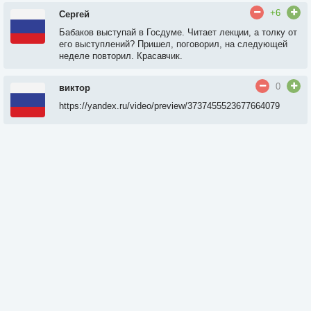
+6
Сергей
Бабаков выступай в Госдуме. Читает лекции, а толку от
его выступлений? Пришел, поговорил, на следующей
неделе повторил. Красавчик.
0
виктор
https://yandex.ru/video/preview/3737455523677664079