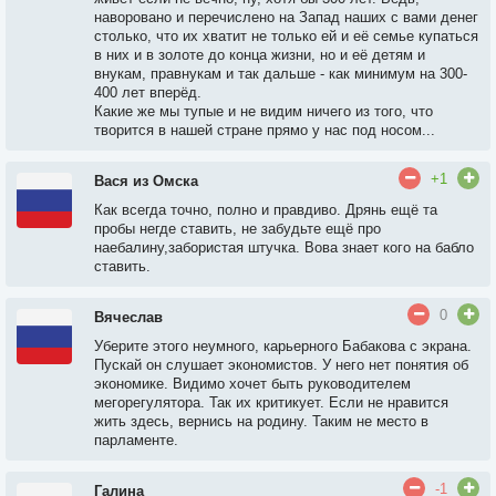
наворовано и перечислено на Запад наших с вами денег
столько, что их хватит не только ей и её семье купаться
в них и в золоте до конца жизни, но и её детям и
внукам, правнукам и так дальше - как минимум на 300-
400 лет вперёд.
Какие же мы тупые и не видим ничего из того, что
творится в нашей стране прямо у нас под носом...
+1
Вася из Омска
Как всегда точно, полно и правдиво. Дрянь ещё та
пробы негде ставить, не забудьте ещё про
наебалину,забористая штучка. Вова знает кого на бабло
ставить.
0
Вячеслав
Уберите этого неумного, карьерного Бабакова с экрана.
Пускай он слушает экономистов. У него нет понятия об
экономике. Видимо хочет быть руководителем
мегорегулятора. Так их критикует. Если не нравится
жить здесь, вернись на родину. Таким не место в
парламенте.
-1
Галина