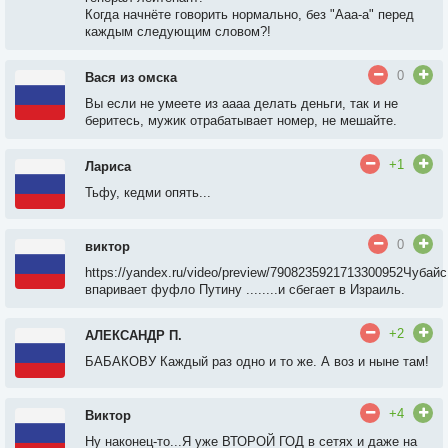
Когда начнёте говорить нормально, без "Ааа-а" перед
каждым следующим словом?!
0
Вася из омска
Вы если не умеете из аааа делать деньги, так и не
беритесь, мужик отрабатывает номер, не мешайте.
+1
Лариса
Тьфу, кедми опять...
0
виктор
https://yandex.ru/video/preview/7908235921713300952Чубайс
впаривает фуфло Путину ........и сбегает в Израиль.
+2
АЛЕКСАНДР П.
БАБАКОВУ Каждый раз одно и то же. А воз и ныне там!
+4
Виктор
Ну наконец-то...Я уже ВТОРОЙ ГОД в сетях и даже на