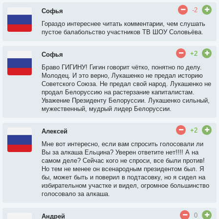
-2
Софья
Гораздо интереснее читать комментарии, чем слушать
пустое балабольство участников ТВ ШОУ Соловьёва.
+2
Софья
Браво ГИГИНУ! Гигин говорит чётко, понятно по делу.
Молодец. И это верно, Лукашенко не предал историю
Советского Союза. Не предал свой народ. Лукашенко не
продал Белоруссию на растерзание капиталистам.
Уважение Президенту Белоруссии. Лукашенко сильный,
мужественный, мудрый лидер Белоруссии.
+2
Алексей
Мне вот интересно, если вам спросить голосовали ли
Вы за алкаша Ельцина? Уверен ответите нет!!!! А на
самом деле? Сейчас кого не спроси, все были против!
Но тем не менее он всенародным президентом был. Я
бы, может быть и поверил в подтасовку, но я сидел на
избирательном участке и видел, огромное большинство
голосовало за алкаша.
0
Андрей