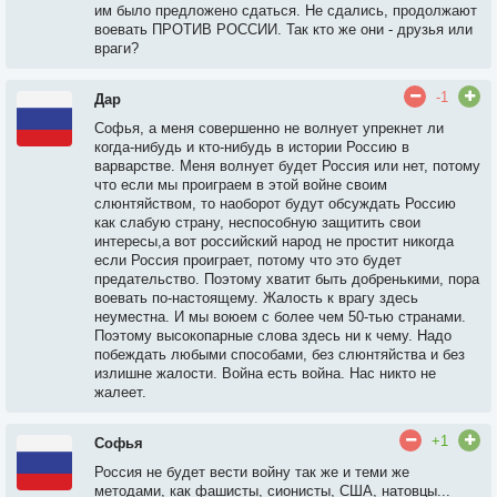
им было предложено сдаться. Не сдались, продолжают
воевать ПРОТИВ РОССИИ. Так кто же они - друзья или
враги?
-1
Дар
Софья, а меня совершенно не волнует упрекнет ли
когда-нибудь и кто-нибудь в истории Россию в
варварстве. Меня волнует будет Россия или нет, потому
что если мы проиграем в этой войне своим
слюнтяйством, то наоборот будут обсуждать Россию
как слабую страну, неспособную защитить свои
интересы,а вот российский народ не простит никогда
если Россия проиграет, потому что это будет
предательство. Поэтому хватит быть добренькими, пора
воевать по-настоящему. Жалость к врагу здесь
неуместна. И мы воюем с более чем 50-тью странами.
Поэтому высокопарные слова здесь ни к чему. Надо
побеждать любыми способами, без слюнтяйства и без
излишне жалости. Война есть война. Нас никто не
жалеет.
+1
Софья
Россия не будет вести войну так же и теми же
методами, как фашисты, сионисты, США, натовцы...