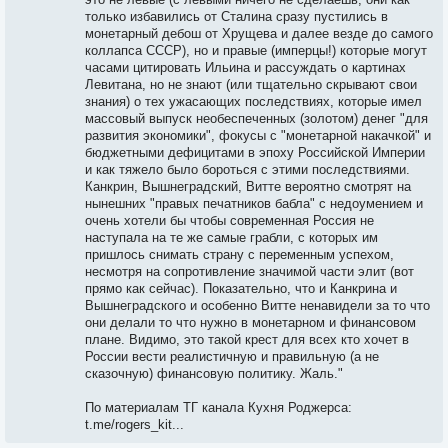
только избавились от Сталина сразу пустились в
монетарный дебош от Хрущева и далее везде до самого
коллапса СССР), но и правые (имперцы!) которые могут
часами цитировать Ильина и рассуждать о картинах
Левитана, но не знают (или тщательно скрывают свои
знания) о тех ужасающих последствиях, которые имел
массовый выпуск необеспеченных (золотом) денег "для
развития экономики", фокусы с "монетарной накачкой" и
бюджетными дефицитами в эпоху Российской Империи
и как тяжело было бороться с этими последствиями.
Канкрин, Вышнеградский, Витте вероятно смотрят на
нынешних "правых печатников бабла" с недоумением и
очень хотели бы чтобы современная Россия не
наступала на те же самые грабли, с которых им
пришлось снимать страну с переменным успехом,
несмотря на сопротивление значимой части элит (вот
прямо как сейчас). Показательно, что и Канкрина и
Вышнеградского и особенно Витте ненавидели за то что
они делали то что нужно в монетарном и финансовом
плане. Видимо, это такой крест для всех кто хочет в
России вести реалистичную и правильную (а не
сказочную) финансовую политику. Жаль."
По материалам ТГ канала Кухня Роджерса:
t.me/rogers_kit...