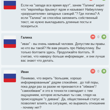
Если на "западе все время врут", зачем "Галина" верит
что "европейцы брызжут ядом и называют Набиуллину
«разрушителем» западных санкций."? Где логика? А
если "Галина" не способна запомнить собственный
текст, не нужно выкладывать длинные посты и
позориться.
0
Галина
"иван" - вы очень наивный человек. Допустим вы правы.
но кто вы такой? Не вам решать про Набиуллину. Вы
только болтаете здесь. Продолжайте болтать. Я
считаю, что наверху больше информации , и они лучше
вас знают что делать.
0
Иван
Понимаю, что верить "большим, хорошо
информированным" дядям спокойнее.. до той поры,
пока дяди раз за разом не признаются в "обмане"/
"самообмане" и это в точности совпадает с тем
ощущением, которое испытывал ты сам, глядя на
происходящее "с дивана". Да, общественный статус не
позволяет влиять на ситуацию, но выражать отношение
- почему нет?