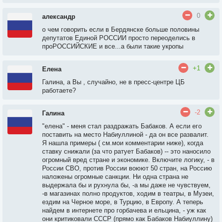
0
александр
о чем говорить если в Бердянске больше половины
депутатов Единой РОССИИ просто переоделись в
проРОССИЙСКИЕ и все...а были такие укропы
+1
Елена
Галина, а Вы , случайно, не в пресс-центре ЦБ
работаете?
-2
Галина
"елена" - меня стал раздражать Бабаков. А если его
поставить на место Набиуллиной - да он все развалит.
Я нашла примеры ( см.мои комментарии ниже), когда
ставку снижали (за что ратует Бабаков) -- это наносило
огромный вред стране и экономике. Включите логику, - в
России СВО, против России воюют 50 стран, на Россию
наложены огромные санкции. Ни одна страна не
выдержала бы и рухнула бы, -а мы даже не чувствуем,
-в магазинах полно продуктов, ходим в театры, в Музеи,
ездим на Черное море, в Турцию, в Европу. А теперь
найдем в интернете про горбачева и ельцина, - уж как
они критиковали СССР (прямо как Бабаков Набиуллину)