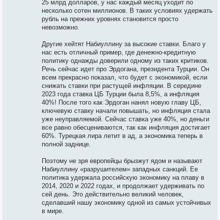
25 млрд долларов, у нас каждый месяц уходит по
несколько сотен миллионов. В таких условиях удержать
рубль на прежних уровнях становится просто
невозможно.
Другие хейтят Набиуллину за высокие ставки. Благо у
нас есть отличный пример, где денежно-кредитную
политику однажды доверили одному из таких критиков.
Речь сейчас идет про Эрдогана, президента Турции. Он
всем прекрасно показал, что будет с экономикой, если
снижать ставки при растущей инфляции. В середине
2023 года ставка ЦБ Турции была 8,5%, а инфляция
40%! После того как Эрдоган нанял новую главу ЦБ,
ключевую ставку начали повышать, но инфляция стала
уже неуправляемой. Сейчас ставка уже 40%, но деньги
все равно обесцениваются, так как инфляция достигает
60%. Турецкая лира летит в ад, а экономика теперь в
полной заднице.
Поэтому не зря европейцы брызжут ядом и называют
Набиуллину «разрушителем» западных санкций. Ее
политика удержала российскую экономику на плаву в
2014, 2020 и 2022 годах, и продолжает удерживать по
сей день. Это действительно великий человек,
сделавший нашу экономику одной из самых устойчивых
в мире.