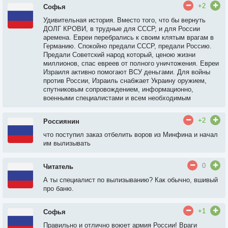
+2
Софья
Удивительная история. Вместо того, что бы вернуть
ДОЛГ КРОВИ, в трудные для СССР, и для России
аремена. Евреи перебрались к своим клятым врагам в
Германию. Спокойно предали СССР, предали Россию.
Предали Советский народ который, ценою жизни
миллионов, спас евреев от полного уничтожения. Евреи
Израиля активно помогают ВСУ деньгами. Для войны
против России, Израиль снабжает Украину оружием,
спутниковым сопровождением, информационно,
военными специалистами и всем необходимым
+2
Россиянин
что поступил заказ отбелить воров из Минфина и начал
им вылизывать
0
Читатель
А ты специалист по вылизыванию? Как обычно, вшивый
про баню.
+1
Софья
Правильно и отлично воюет армия России! Враги