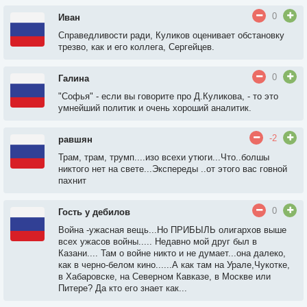
0
Иван
Справедливости ради, Куликов оценивает обстановку
трезво, как и его коллега, Сергейцев.
0
Галина
"Софья" - если вы говорите про Д.Куликова, - то это
умнейший политик и очень хороший аналитик.
-2
равшян
Трам, трам, трумп....изо всехи утюги...Что..болшы
никтого нет на свете...Экспереды ..от этого вас говной
пахнит
0
Гость у дебилов
Война -ужасная вещь...Но ПРИБЫЛЬ олигархов выше
всех ужасов войны..... Недавно мой друг был в
Казани.... Там о войне никто и не думает...она далеко,
как в черно-белом кино......А как там на Урале,Чукотке,
в Хабаровске, на Северном Кавказе, в Москве или
Питере? Да кто его знает как...