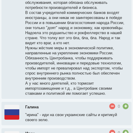
обслуживания, которая обязана обслуживать
потребности производителей и бизнеса.
В состав учредителей коммерческих банков входят
иностранцы, а они никак не заинтересованы в победе
России и в повышении благосостояния народа России,
они только "доят" народ и экономику, как кровопийцы.
Надоела это родшильство и рокфеллерство в нашей
стране. Что толку вот это бла, бла, бла. Народ и так
видит кто враг, а кто нет.
Нужны жёсткие меры в экономической политике,
направленные на укрепление экономики России.
Обязанность Центробанка, чтобы поддерживать
производителей, инновации и передовые технологии,
чтобы импорт не превалировал над экспортом, чтобы
спрос внутреннего рынка полностью был обеспечен
внутренним производством.
А у нас много деятелей, кто тормозит
импортозамещение и т.д., а Центробанк своими
ставками и политикой им помогает успешно.
0
Галина
"ирина" - иди на свои украинские сайты и критикуй
своего зелю.
0