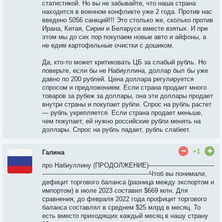
статистикой. Но вы не забывайте, что наша страна
находится в военном конфликте уже 2 года. Против нас
введено 5056 санкций!!! Это столько же, сколько против
Ирана, Китая, Сирии и Беларуси вместе взятых. И при
этом мы до сих пор покупаем новые авто и айфоны, а
не едим картофельные очистки с дошиком.
Да, кто-то может критиковать ЦБ за слабый рубль. Но
поверьте, если бы не Набиуллина, доллар был бы уже
давно по 200 рублей. Цена доллара регулируется
спросом и предложением. Если страна продает много
товаров за рубеж за доллары, она эти доллары продает
внутри страны и покупает рубли. Спрос на рубль растет
— рубль укрепляется. Если страна продает меньше,
чем покупает, ей нужно российские рубли менять на
доллары. Спрос на рубль падает, рубль слабеет.
+1
Галина
про Набиуллину (ПРОДОЛЖЕНИЕ)---------------------------------
------------------------------------------------------Чтоб вы понимали,
дефицит торгового баланса (разница между экспортом и
импортом) в июле 2023 составил $669 млн. Для
сравнения, до февраля 2022 года профицит торгового
баланса составлял в среднем $25 млрд в месяц. То
есть вместо приходящих каждый месяц в нашу страну