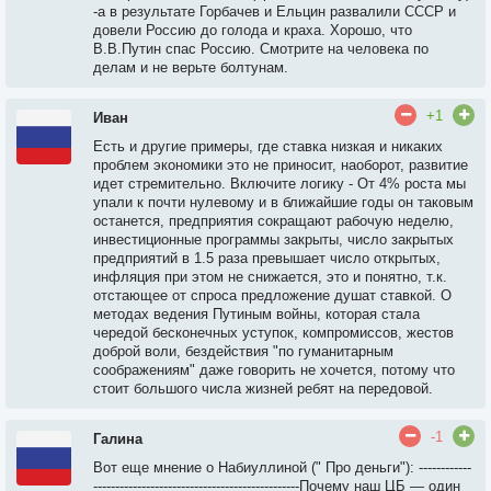
-а в результате Горбачев и Ельцин развалили СССР и
довели Россию до голода и краха. Хорошо, что
В.В.Путин спас Россию. Смотрите на человека по
делам и не верьте болтунам.
+1
Иван
Есть и другие примеры, где ставка низкая и никаких
проблем экономики это не приносит, наоборот, развитие
идет стремительно. Включите логику - От 4% роста мы
упали к почти нулевому и в ближайшие годы он таковым
останется, предприятия сокращают рабочую неделю,
инвестиционные программы закрыты, число закрытых
предприятий в 1.5 раза превышает число открытых,
инфляция при этом не снижается, это и понятно, т.к.
отстающее от спроса предложение душат ставкой. О
методах ведения Путиным войны, которая стала
чередой бесконечных уступок, компромиссов, жестов
доброй воли, бездействия "по гуманитарным
соображениям" даже говорить не хочется, потому что
стоит большого числа жизней ребят на передовой.
-1
Галина
Вот еще мнение о Набиуллиной (" Про деньги"): ------------
-----------------------------------------------Почему наш ЦБ — один