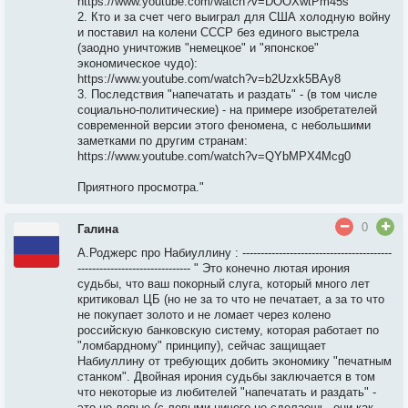
https://www.youtube.com/watch?v=DOOXwtPm45s
2. Кто и за счет чего выиграл для США холодную войну
и поставил на колени СССР без единого выстрела
(заодно уничтожив "немецкое" и "японское"
экономическое чудо):
https://www.youtube.com/watch?v=b2Uzxk5BAy8
3. Последствия "напечатать и раздать" - (в том числе
социально-политические) - на примере изобретателей
современной версии этого феномена, с небольшими
заметками по другим странам:
https://www.youtube.com/watch?v=QYbMPX4Mcg0
Приятного просмотра."
0
Галина
А.Роджерс про Набиуллину : -----------------------------------------
------------------------------- " Это конечно лютая ирония
судьбы, что ваш покорный слуга, который много лет
критиковал ЦБ (но не за то что не печатает, а за то что
не покупает золото и не ломает через колено
российскую банковскую систему, которая работает по
"ломбардному" принципу), сейчас защищает
Набиуллину от требующих добить экономику "печатным
станком". Двойная ирония судьбы заключается в том
что некоторые из любителей "напечатать и раздать" -
это не левые (с левыми ничего не сделаешь, они как