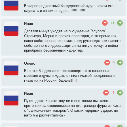
Вакаров редкостный бандеровский ждун, зачем его
слушать и зачем он здесь!!!!!!!!!!!!!!!!
+1
Иван
Дестяки минут уходят на обсуждение "глупого"
Страмера, Мерца и прочих еврогадов, в то время как
наша собственная экономика под руководством нашего
собственного лидера садится на пятую точку, а война
приобрела бесконечный характер.
0
Олекс
Все эти бандервские лжеэксперты это конченные
мерзкие ждуны и ждать от них никакой преданности
гнать их из России, бараны!!!!!
-1
Иван
Путин даже Казахстану не в состоянии высказать
претензии за скопившиеся на его границе фуры из Китая
с "санкционным товаром". О каких ядерных ударах по
нато мы размечтались?