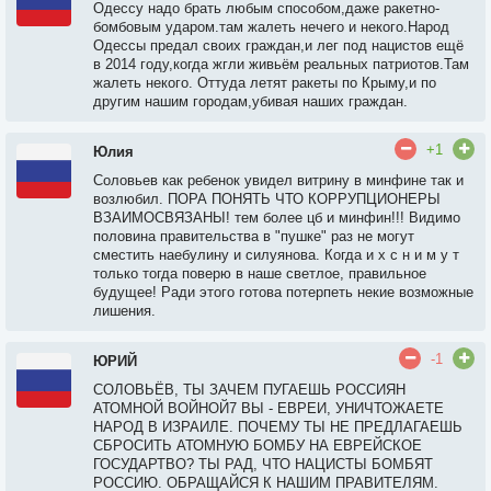
Одессу надо брать любым способом,даже ракетно-
бомбовым ударом.там жалеть нечего и некого.Народ
Одессы предал своих граждан,и лег под нацистов ещё
в 2014 году,когда жгли живьём реальных патриотов.Там
жалеть некого. Оттуда летят ракеты по Крыму,и по
другим нашим городам,убивая наших граждан.
+1
Юлия
Соловьев как ребенок увидел витрину в минфине так и
возлюбил. ПОРА ПОНЯТЬ ЧТО КОРРУПЦИОНЕРЫ
ВЗАИМОСВЯЗАНЫ! тем более цб и минфин!!! Видимо
половина правительства в "пушке" раз не могут
сместить наебулину и силуянова. Когда и х с н и м у т
только тогда поверю в наше светлое, правильное
будущее! Ради этого готова потерпеть некие возможные
лишения.
-1
ЮРИЙ
СОЛОВЬЁВ, ТЫ ЗАЧЕМ ПУГАЕШЬ РОССИЯН
АТОМНОЙ ВОЙНОЙ7 ВЫ - ЕВРЕИ, УНИЧТОЖАЕТЕ
НАРОД В ИЗРАИЛЕ. ПОЧЕМУ ТЫ НЕ ПРЕДЛАГАЕШЬ
СБРОСИТЬ АТОМНУЮ БОМБУ НА ЕВРЕЙСКОЕ
ГОСУДАРТВО? ТЫ РАД, ЧТО НАЦИСТЫ БОМБЯТ
РОССИЮ. ОБРАЩАЙСЯ К НАШИМ ПРАВИТЕЛЯМ.