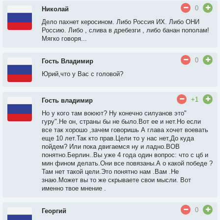
0
Николай
Дело пахнет керосином. Либо Россия ИХ. Либо ОНИ
Россию. Либо , слива в дребезги , либо банан пополам!
Мягко говоря...
0
Гость Владимир
Юрий,что у Вас с головой?
+1
Гость владимир
Но у кого там воюют? Ну конечно силуанов это"
гуру".Не он, страны бы не было.Вот ее и нет.Но если
все так хорошо ,зачем говоришь А глава хочет воевать
еще 10 лет.Так кто прав.Цели то у нас нет,До куда
пойдем? Или пока двигаемся ну и ладно.ВОВ
понятно.Берлин..Вы уже 4 года один вопрос: что с цб и
мин фином делать.Они все повязаны.А о какой победе ?
Там нет такой цели.Это понятно нам .Вам .Не
знаю.Может вы то же скрываете свои мысли. Вот
именно твое мнение .
0
Георгий