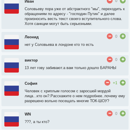
0
Иван
Соловьеву пора уже от абстрактного "мы", переходить к
обращениям по адресу - "господин Путин" и далее
произносить весть текст своего вступительного слова.
Хотя санкции могут быть серьезными.
0
Леонид
нет у Соловьева в лондоне кто то есть
0
виктор
13 лет гову забивают.а вам только дошло БАРАНЫ
+1
София
Человек с хриплым голосом с заросшей мордой
лица...кто он?.Расскажите о нем подробнее..почему ему
разрешено вольно посещать многие ТОК-ШОУ?
0
WN
???, а ты кто?