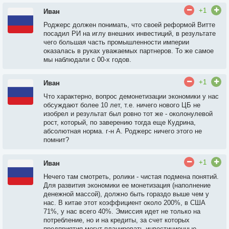
+1
Иван
Роджерс должен понимать, что своей реформой Витте
посадил РИ на иглу внешних инвестиций, в результате
чего большая часть промышленности империи
оказалась в руках уважаемых партнеров. То же самое
мы наблюдали с 00-х годов.
+1
Иван
Что характерно, вопрос демонетизации экономики у нас
обсуждают более 10 лет, т.е. ничего нового ЦБ не
изобрел и результат был ровно тот же - околонулевой
рост, который, по заверению тогда еще Кудрина,
абсолютная норма. г-н А. Роджерс ничего этого не
помнит?
+1
Иван
Нечего там смотреть, ролики - чистая подмена понятий.
Для развития экономики ее монетизация (наполнение
денежной массой), должно быть гораздо выше чем у
нас. В китае этот коэффициент около 200%, в США
71%, у нас всего 40%. Эмиссия идет не только на
потребление, но и на кредиты, за счет которых
предприятия могут планировать инвестиционные