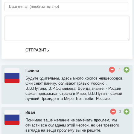
ОТПРАВИТЬ
-1
Галина
Будьте бдительны, здесь много хохлов -нищебродов.
Они сеют панику, обливают грязью Россию ,
В.В.Путина, В.Р.Соловьева. Всегда знайте, - Россия
самая прекрасная страна в Мире, В.В.Путин - самый
лучший Президент в Мире. Бог любит Россию.
0
Иван
Понимаю ваше желание не замечать проблем, мы
отчасти все обладаем этой чертой, но без трезвого
взгляда на вещи проблему вы не решите.