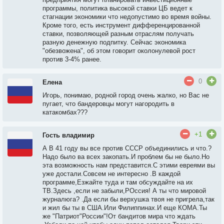
программы, политика высокой ставки ЦБ ведет к
стагнации экономики что недопустимо во время войны.
Кроме того, есть инструмент дифференцированной
ставки, позволяющей разным отраслям получать
разную денежную подпитку. Сейчас экономика
"обезвожена", об этом говорит околонулевой рост
против 3-4% ранее.
0
Елена
Игорь, понимаю, родной город очень жалко, но Вас не
пугает, что бандеровцы могут нагородить в
катакомбах???
+1
Гость владимир
А В 41 году вы все против СССР объединились и что.?
Надо было ва всех закопать.И проблем бы не было.Но
эта возможность нам представится.С этими евреями вы
уже достали.Совсем не интересно .В каждой
программе,Езжайте туда и там обсуждайте на их
ТВ.Здесь ,если не забыли,РОссия! А ты что мировой
журналюга? .Да если бы верхушка твоя не пригрела,так
и жил бы ты в США.Или Филиппинах.И еще КОМА.Ты
же "Патриот"России"!От бандитов мира что ждать