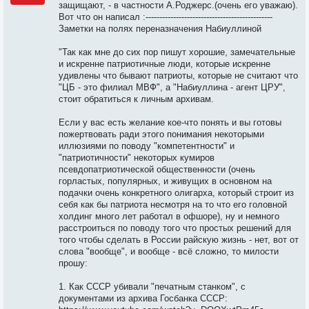
защищают, - в частности А.Роджерс.(очень его уважаю).
Вот что он написал :----------------------------------------------
Заметки на полях переназначения Набиуллиной
"Так как мне до сих пор пишут хорошие, замечательные
и искренне патриотичные люди, которые искренне
удивлены что бывают патриоты, которые не считают что
"ЦБ - это филиал МВФ", а "Набиуллина - агент ЦРУ",
стоит обратиться к личным архивам.
Если у вас есть желание кое-что понять и вы готовы
пожертвовать ради этого понимания некоторыми
иллюзиями по поводу "компетентности" и
"патриотичности" некоторых кумиров
псевдопатриотической общественности (очень
горластых, популярных, и живущих в основном на
подачки очень конкретного олигарха, который строит из
себя как бы патриота несмотря на то что его головной
холдинг много лет работал в офшоре), ну и немного
расстроиться по поводу того что простых решений для
того чтобы сделать в России райскую жизнь - нет, вот от
слова "вообще", и вообще - всё сложно, то милости
прошу:
1. Как СССР убивали "печатным станком", с
документами из архива Госбанка СССР: