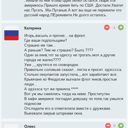
.Уебали по ней чтобы один пепел остался.Твари эти
америкосы.Пришло время бить по США .Достали.Хватит
нас Пугать .Мы Пуганые.А вот вы еще не пережили что
русский народ.ПЕреживете.Не долго осталось.
-1
Катерина
Игорь,васыль и прочие....на фронт.
Где ваши подпольщики?
Страшно им там...
А раньше? Тем не страшно? Было.????
Один за кинв,тот за одессу не трогать.мол.а другие
города не жалко????
Ужи ,,,,крутятся по сковородке.
Правильно соловьев сказал.. легла и просит. одэсссса.
Столько оккупантов запустила,,,,вот заработают все.
Крымчане из Феодосии выгнали флот янков,простые
люди...
А одэээса тут же приняла.*****
Вот уж мы смеялись тогда на ними. Проститутки.
В кафе америкос погладил девушку по попе,так умылся
подносом
Отследили его и отметелили вместе с дружками .
Выезжали закрыв шторками окна.
0
Олекс