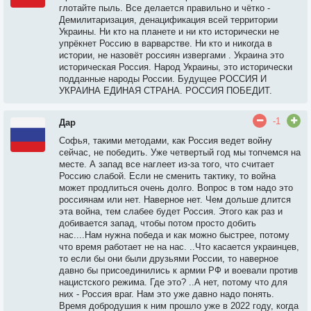
глотайте пыль. Все делается правильно и чётко -
Демилитаризация, денацификация всей территории
Украины. Ни кто на планете и ни кто исторически не
упрёкнет Россию в варварстве. Ни кто и никогда в
истории, не назовёт россиян извергами . Украина это
историческая Россия. Народ Украины, это исторически
подданные народы России. Будущее РОССИЯ И
УКРАИНА ЕДИНАЯ СТРАНА. РОССИЯ ПОБЕДИТ.
-1
Дар
Софья, такими методами, как Россия ведет войну
сейчас, не победить. Уже четвертый год мы топчемся на
месте. А запад все наглеет из-за того, что считает
Россию слабой. Если не сменить тактику, то война
может продлиться очень долго. Вопрос в том надо это
россиянам или нет. Наверное нет. Чем дольше длится
эта война, тем слабее будет Россия. Этого как раз и
добивается запад, чтобы потом просто добить
нас....Нам нужна победа и как можно быстрее, потому
что время работает не на нас. ..Что касается украинцев,
то если бы они были друзьями России, то наверное
давно бы присоединились к армии РФ и воевали против
нацистского режима. Где это? ..А нет, потому что для
них - Россия враг. Нам это уже давно надо понять.
Время добродушия к ним прошло уже в 2022 году, когда