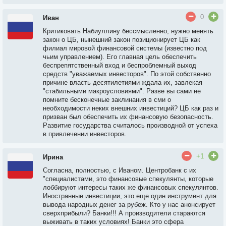
0
Иван
Критиковать Набиуллину бессмысленно, нужно менять
закон о ЦБ, нынешний закон позиционирует ЦБ как
филиал мировой финансовой системы (известно под
чьим управлением). Его главная цель обеспечить
беспрепятственный вход и беспроблемный выход
средств "уважаемых инвесторов". По этой собственно
причине власть десятилетиями ждала их, завлекая
"стабильными макроусловиями". Разве вы сами не
помните бесконечные заклинания в сми о
необходимости неких внешних инвестиций? ЦБ как раз и
призван был обеспечить их финансовую безопасность.
Развитие государства считалось производной от успеха
в привлечении инвесторов.
+1
Ирина
Согласна, полностью, с Иваном. Центробанк с их
"специалистами, это финансовые спекулянты, которые
лоббируют интересы таких же финансовых спекулянтов.
Иностранные инвестиции, это еще один инструмент для
вывода народных денег за рубеж. Кто у нас анонсирует
сверхприбыли? Банки!!! А производители стараются
выживать в таких условиях! Банки это сфера