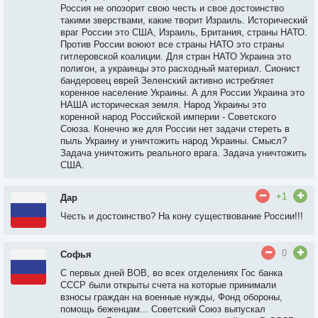
Россия не опозорит свою честь и свое достоинство
такими зверствами, какие творит Израиль. Исторический
враг России это США, Израиль, Британия, страны НАТО.
Против России воюют все страны НАТО это страны
гитлеровской коалиции. Для стран НАТО Украина это
полигон, а украинцы это расходный материал. Сионист
бандеровец еврей Зеленский активно истребляет
коренное население Украины. А для России Украина это
НАША историческая земля. Народ Украины это
коренной народ Российской империи - Советского
Союза. Конечно же для России нет задачи стереть в
пыль Украину и уничтожить народ Украины. Смысл?
Задача уничтожить реального врага. Задача уничтожить
США.
+1
Дар
Честь и достоинство? На кону существование России!!!
0
Софья
С первых дней ВОВ, во всех отделениях Гос банка
СССР были открыты счета на которые принимали
взносы граждан на военные нужды, Фонд обороны,
помощь беженцам... Советский Союз выпускал