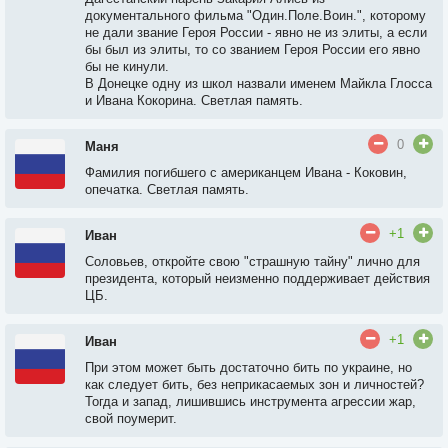
документального фильма "Один.Поле.Воин.", которому
не дали звание Героя России - явно не из элиты, а если
бы был из элиты, то со званием Героя России его явно
бы не кинули.
В Донецке одну из школ назвали именем Майкла Глосса
и Ивана Кокорина. Светлая память.
0
Маня
Фамилия погибшего с американцем Ивана - Коковин,
опечатка. Светлая память.
+1
Иван
Соловьев, откройте свою "страшную тайну" лично для
президента, который неизменно поддерживает действия
ЦБ.
+1
Иван
При этом может быть достаточно бить по украине, но
как следует бить, без неприкасаемых зон и личностей?
Тогда и запад, лишившись инструмента агрессии жар,
свой поумерит.