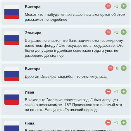
+1
Виктора
Может кто - нибудь из приглашенных экспертов об этом
расскажет поподробнее
+1
Эльвира
Вы разве не знаете, что банк подчиняется всемирному
валютном фонду? Это государство в государстве. Это
было допущено в далёкие советские годы и увы, не
разорвало до сих пор
0
Виктора
Дорогая Эльвира, спасибо, что откликнулись.
+1
Иван
В какие это "далекие советские годы" был допущен
закон о независимом ЦБ? Произошло это в самый что
ни на есть Ельцинско-Путинский период.
+1
Лина
В далекие советские годы страна не подчинялась