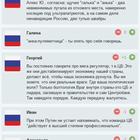
Алекс Ю., согласна: щучки "галька" и "анька" - два
невменяемых пугала из отхожего места, намеренно
косящие под ультрапатриотов, а на самом деле
ненавидящие Россию, две тупые швабры
0
Галина
"анка-пулеметчица" - ты опять про себя говоришь.
+1
Георгий
Вы постоянно говорите про мега регулятор, т.е.ЦБ.Это
же они дестабилизируют экономику нашей страны,
делают всё, чтобы наша экономика рухнула. Вы же
знаете, что они реальные враги. Где ваша политическая
воля? Только болтология.Враг внутри страны-это ЦБ и
лидера, засевшую в правительстве и сам Центробанк.
Так наведите порядок. Каждую передачу жалуетесь.
-1
Иван
При этом Путин не устает напоминать, что команда ЦБ
"действует в высшей степени профессионально".
-2