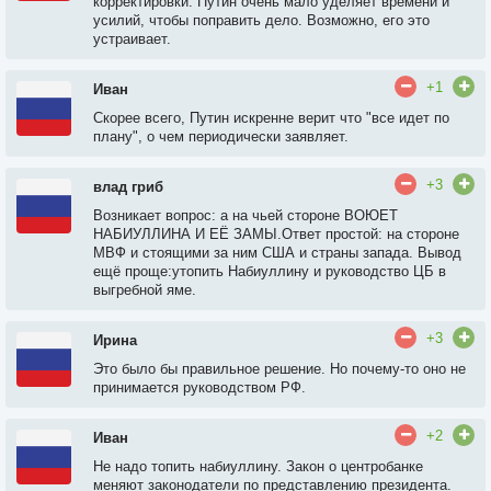
корректировки. Путин очень мало уделяет времени и
усилий, чтобы поправить дело. Возможно, его это
устраивает.
+1
Иван
Скорее всего, Путин искренне верит что "все идет по
плану", о чем периодически заявляет.
+3
влад гриб
Возникает вопрос: а на чьей стороне ВОЮЕТ
НАБИУЛЛИНА И ЕЁ ЗАМЫ.Ответ простой: на стороне
МВФ и стоящими за ним США и страны запада. Вывод
ещё проще:утопить Набиуллину и руководство ЦБ в
выгребной яме.
+3
Ирина
Это было бы правильное решение. Но почему-то оно не
принимается руководством РФ.
+2
Иван
Не надо топить набиуллину. Закон о центробанке
меняют законодатели по представлению президента.