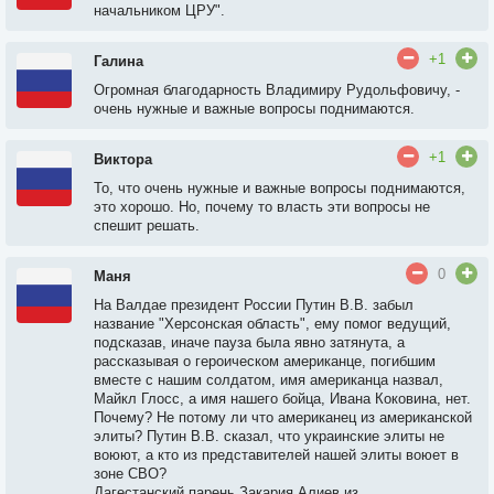
начальником ЦРУ".
+1
Галина
Огромная благодарность Владимиру Рудольфовичу, -
очень нужные и важные вопросы поднимаются.
+1
Виктора
То, что очень нужные и важные вопросы поднимаются,
это хорошо. Но, почему то власть эти вопросы не
спешит решать.
0
Маня
На Валдае президент России Путин В.В. забыл
название "Херсонская область", ему помог ведущий,
подсказав, иначе пауза была явно затянута, а
рассказывая о героическом американце, погибшим
вместе с нашим солдатом, имя американца назвал,
Майкл Глосс, а имя нашего бойца, Ивана Коковина, нет.
Почему? Не потому ли что американец из американской
элиты? Путин В.В. сказал, что украинские элиты не
воюют, а кто из представителей нашей элиты воюет в
зоне СВО?
Дагестанский парень Закария Алиев из