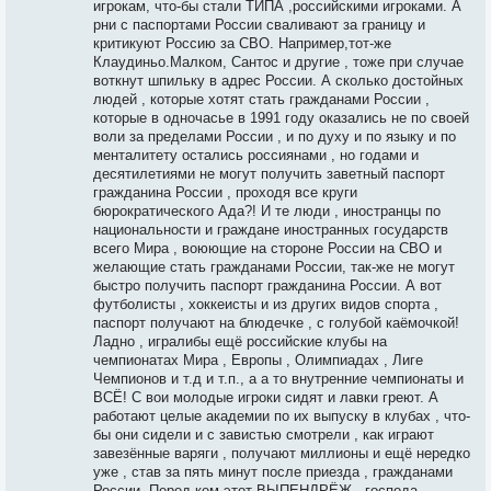
игрокам, что-бы стали ТИПА ,российскими игроками. А
рни с паспортами России сваливают за границу и
критикуют Россию за СВО. Например,тот-же
Клаудиньо.Малком, Сантос и другие , тоже при случае
воткнут шпильку в адрес России. А сколько достойных
людей , которые хотят стать гражданами России ,
которые в одночасье в 1991 году оказались не по своей
воли за пределами России , и по духу и по языку и по
менталитету остались россиянами , но годами и
десятилетиями не могут получить заветный паспорт
гражданина России , проходя все круги
бюрократического Ада?! И те люди , иностранцы по
национальности и граждане иностранных государств
всего Мира , воюющие на стороне России на СВО и
желающие стать гражданами России, так-же не могут
быстро получить паспорт гражданина России. А вот
футболисты , хоккеисты и из других видов спорта ,
паспорт получают на блюдечке , с голубой каёмочкой!
Ладно , игралибы ещё российские клубы на
чемпионатах Мира , Европы , Олимпиадах , Лиге
Чемпионов и т.д и т.п., а а то внутренние чемпионаты и
ВСЁ! С вои молодые игроки сидят и лавки греют. А
работают целые академии по их выпуску в клубах , что-
бы они сидели и с завистью смотрели , как играют
завезённые варяги , получают миллионы и ещё нередко
уже , став за пять минут после приезда , гражданами
России. Перед кем этот ВЫПЕНДРЁЖ , господа ,