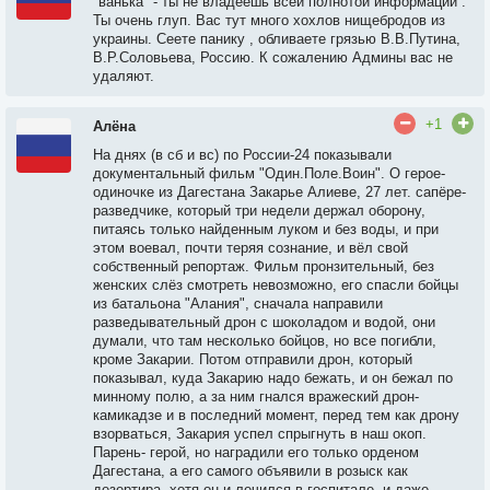
"ванька" - ты не владеешь всей полнотой информации .
Ты очень глуп. Вас тут много хохлов нищебродов из
украины. Сеете панику , обливаете грязью В.В.Путина,
В.Р.Соловьева, Россию. К сожалению Админы вас не
удаляют.
+1
Алёна
На днях (в сб и вс) по России-24 показывали
документальный фильм "Один.Поле.Воин". О герое-
одиночке из Дагестана Закарье Алиеве, 27 лет. сапёре-
разведчике, который три недели держал оборону,
питаясь только найденным луком и без воды, и при
этом воевал, почти теряя сознание, и вёл свой
собственный репортаж. Фильм пронзительный, без
женских слёз смотреть невозможно, его спасли бойцы
из батальона "Алания", сначала направили
разведывательный дрон с шоколадом и водой, они
думали, что там несколько бойцов, но все погибли,
кроме Закарии. Потом отправили дрон, который
показывал, куда Закарию надо бежать, и он бежал по
минному полю, а за ним гнался вражеский дрон-
камикадзе и в последний момент, перед тем как дрону
взорваться, Закария успел спрыгнуть в наш окоп.
Парень- герой, но наградили его только орденом
Дагестана, а его самого объявили в розыск как
дезертира, хотя он и лечился в госпитале, и даже