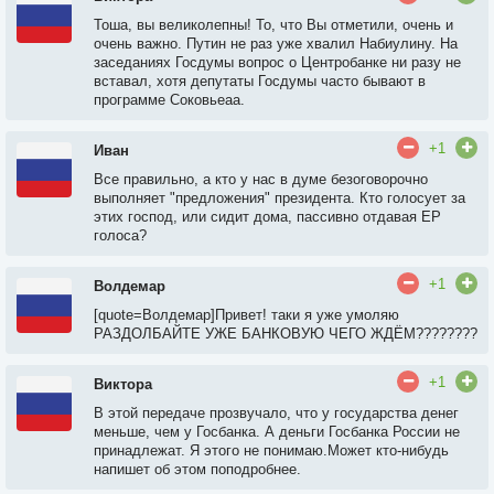
Тоша, вы великолепны! То, что Вы отметили, очень и
очень важно. Путин не раз уже хвалил Набиулину. На
заседаниях Госдумы вопрос о Центробанке ни разу не
вставал, хотя депутаты Госдумы часто бывают в
программе Соковьеаа.
+1
Иван
Все правильно, а кто у нас в думе безоговорочно
выполняет "предложения" президента. Кто голосует за
этих господ, или сидит дома, пассивно отдавая ЕР
голоса?
+1
Волдемар
[quote=Волдемар]Привет! таки я уже умоляю
РАЗДОЛБАЙТЕ УЖЕ БАНКОВУЮ ЧЕГО ЖДЁМ????????
+1
Виктора
В этой передаче прозвучало, что у государства денег
меньше, чем у Госбанка. А деньги Госбанка России не
принадлежат. Я этого не понимаю.Может кто-нибудь
напишет об этом поподробнее.