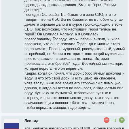
однажды задержала полиция. Вместо Героя России
дезертир?
Господин Соловьёв, Вы бываете в зоне СВО, кто-то
говорит, что на ЛБС Вы не бываете, но в любом случае
делаете хорошее дело и в курсе происходящего в зоне
СВО. Как возможно, что настоящий герой теперь не
герой? Он молился Аллаху, а я молилась
православному Господу, чтобы парень выжил, и была
поражена, что он не получил Героя, да и многие этого
не понимают. Парень чудесный, рассудительный, умный
и геройский, не бился в истерике, настоящий мужчина,а
просто сражался и сражался до конца. История
произошла в октябре 2024 года. Достойный сын матери,
которая верила, что он вернётся.
Кадры, когда он понял, что дрон сбросил ему шоколад и
воду, и что это свой дрон, и есть шанс на спасение,
хотя вэсэушники всё время его сторожили с помощью
дронов, и когда он встал во весь рост, с жадностью пил
воду, бутылку за бутылкой, отбрасывая пустые в
сторону, и приветственно махал дрону, такое чувство
взаимопомощи и военного братства - никаких слов,
чтобы передать эмоции, надо видеть.
+1
Леонид
вот Байбаков наговорил то что КПРФ Зюганов говорил в