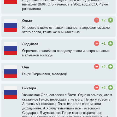
никакому ВМФ. Это началось в 90-х, когда СССР уже
развалился.
+2
Ольга
Я просто в шоке от наших пацанов, в хорошем смысле
этого слова, какие же они классные
+1
Людмила
Огромное спасибо за передачу,спаси и сохрани наших
мальчиков господи!
+2
Оля
Генри Тигранович, молодец!
+2
Виктора
Уважаемая Оля, согласен с Вами. Однако замечу, что я
сказанное Генри, пересказать не могу. Не могу усвоить.
А очень бы хотелось. Гигин излагает свои мысли
доходчивее. А я хочу запомнить все что говорит
Сардарян. Я думаю, что Генри может выражаться