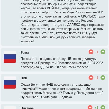
спортивные функционеры и магнаты , содержащие
клубы , во время ВОЙНЫ , когда уже окончательно
стоит вопрос ребром , быть вообще России или нет?! И
это только по спорту такая проблема. А СКОЛЬКО таких
проблем и в друх видах деятельности в России?!
Хватит делать вид , что где-то ДАЛЕКО идут страшные
бои и кого-то это некаснётся напрямую. Может настать
такое время , что и те , которые против СВО, уйдут
быстренько в Мир иной ,от рук своих-же западных
кумиров!
-1
Тоша
Прекратите нападать на главу ЦБ, ее кандидатуру
предложил Президент и Постановлением от 21.04.2022
г. утвердила ГД РФ на 3-й срок (75%) голосов.
-1
НИК
Слава Богу, Что НАШ президент тут ваащщще
нипричём!!!!Мало ли чего там предложил...Могли и не
поддерживать.Мозги то чё? Только у Президента есть?
Ну обшибся...Омманули ....однако
+1
Виктора