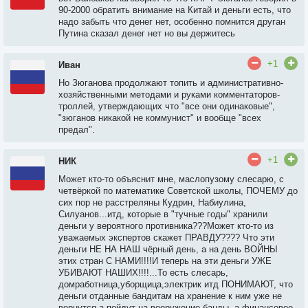
90-2000 обратить внимание на Китай и деньги есть, что
надо забыть что денег нет, особенно помнится друган
Путина сказал денег нет но вы держитесь
+1
Иван
Но Зюганова продолжают топить и административно-
хозяйственными методами и руками комментаторов-
троллей, утверждающих что "все они одинаковые",
"зюганов никакой не коммунист" и вообще "всех
предал".
+1
НИК
Может кто-то объяснит мне, маслопузому слесарю, с
четвёркой по математике Советской школы, ПОЧЕМУ до
сих пор не расстреляны Кудрин, Набиулина,
Силуанов...итд, которые в "тучные годы" хранили
деньги у вероятного противника???Может кто-то из
уважаемых экспертов скажет ПРАВДУ???? Что эти
деньги НЕ НА НАШ чёрный день, а на день ВОЙНЫ
этих стран С НАМИ!!!!И теперь на эти деньги УЖЕ
УБИВАЮТ НАШИХ!!!!...То есть слесарь,
домработница,уборщица,электрик итд ПОНИМАЮТ, что
деньги отданные бандитам на хранение к ним уже не
вернутся,а пойдут на вооружение банды, а финансовое