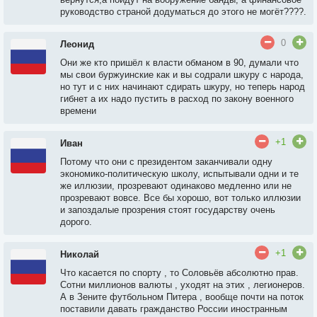
руководство страной додуматься до этого не могёт????.
0
Леонид
Они же кто пришёл к власти обманом в 90, думали что
мы свои буржуинские как и вы содрали шкуру с народа,
но тут и с них начинают сдирать шкуру, но теперь народ
гибнет а их надо пустить в расход по закону военного
времени
+1
Иван
Потому что они с президентом заканчивали одну
экономико-политическую школу, испытывали одни и те
же иллюзии, прозревают одинаково медленно или не
прозревают вовсе. Все бы хорошо, вот только иллюзии
и запоздалые прозрения стоят государству очень
дорого.
+1
Николай
Что касается по спорту , то Соловьёв абсолютно прав.
Сотни миллионов валюты , уходят на этих , легионеров.
А в Зените футбольном Питера , вообще почти на поток
поставили давать гражданство России иностранным