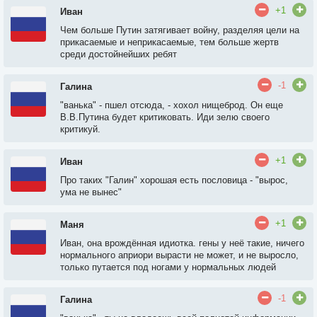
+1
Иван
Чем больше Путин затягивает войну, разделяя цели на
прикасаемые и неприкасаемые, тем больше жертв
среди достойнейших ребят
-1
Галина
"ванька" - пшел отсюда, - хохол нищеброд. Он еще
В.В.Путина будет критиковать. Иди зелю своего
критикуй.
+1
Иван
Про таких "Галин" хорошая есть пословица - "вырос,
ума не вынес"
+1
Маня
Иван, она врождённая идиотка. гены у неё такие, ничего
нормального априори вырасти не может, и не выросло,
только путается под ногами у нормальных людей
-1
Галина