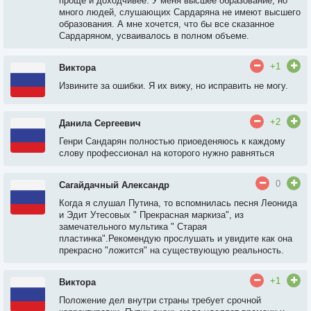
проще и доходчивее. У меня высшее образование, но
много людей, слушающих Сардаряна не имеют высшего
образования. А мне хочется, что бы все сказанное
Сардаряном, усваивалось в полном объеме.
+1
Виктора
Извините за ошибки. Я их вижу, но исправить не могу.
+2
Данила Сергеевич
Генри Сандарян полностью приоеденяюсь к каждому
слову профессионал на которого нужно равняться
0
Сагайдачный Александр
Когда я слушал Путина, то вспомнилась песня Леонида
и Эдит Утесовых " Прекрасная маркиза", из
замечательного мультика " Старая
пластинка".Рекомендую прослушать и увидите как она
прекрасно "ложится" на существующую реальность.
+1
Виктора
Положение дел внутри страны требует срочной