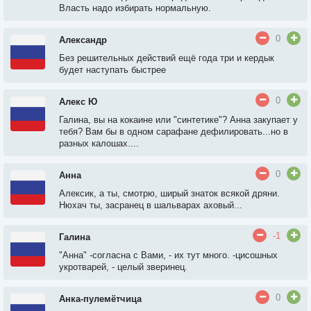
Власть надо избирать нормальную.
0
Александр
Без решительных действий ещё года три и кердык
будет наступать быстрее
0
Алекс Ю
Галина, вы на кокаине или "синтетике"? Анна закупает у
тебя? Вам бы в одном сарафане дефилировать...но в
разных калошах....
0
Анна
Алексик, а ты, смотрю, ширый знаток всякой дряни.
Нюхач ты, засранец в шальварах аховый...
-1
Галина
"Анна" -согласна с Вами, - их тут много. -цисошных
укротварей, - целый зверинец.
0
Анка-пулемётчица