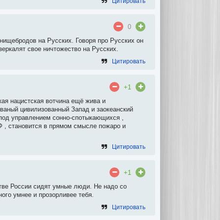
Цитировать
0
нищебродов на Русских. Говоря про Русских он
зеркалят свое ничтожество на Русских.
Цитировать
+1
кая нацистская вотчина ещё жива и
званый цивилизованный Запад и заокеанский
 под управлением сонно-спотыкающихся ,
РФ , становится в прямом смысле пожаро и
Цитировать
+1
стве России сидят умные люди. Не надо со
ого умнее и прозорливее тебя.
Цитировать