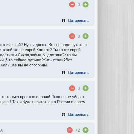
0
Цитировать
0
 этнический? Ну ты даешь.Вот не надо путать с
ас такой же не еврей.Как так? Ты то же еврей
 подстилки Ляхов,забыл,быдлятина?Кто бы
кий ,Что сейчас лутьше Жить стали?Вот
 большее вы не способны.
Цитировать
0
ть только простых славян! Пока он не уберет
ипе ! Так и будет прятаться в России в своем
Цитировать
+2
46