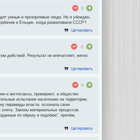
0
сидят умные и прозорлевые люди. Но я убежден,
Горбачев и Ельцин, когда разваливали СССР?
Цитировать
-1
ом действий. Результат не впечатляет, мягко
Цитировать
0
они и англосаксы, проверяют, а общество
тельные испытания населению на территории,
шину пирамиды власти, осознала свою
и элита. Законы материальных процессов
озданные по образу и подобию”, причём,
Цитировать