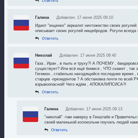
Ответить
Галина
Добавлен: 17 июня 2025 09:10
Идиот "ющенко" зеркалит ничтожество своих рогулей 
описывает своих рогулей нищебродов. Рогули всегда 
Ответить
Николай
Добавлен: 17 июня 2025 08:40
Газа , Иран , в пыль и труху?! А ПОЧЕМУ , бандеровс
существует? Или всё ещё боимся , ЧТО скажет , так 
Гегемон , стабильно находящийся последнее время ,
старцев -президентов ? А обстановка почти по всей 
взрывоопасной! Чего ждём , АПОКАЛИПСИСА?!
Ответить
Галина
Добавлен: 17 июня 2025 09:13
"николай" -там наверху в Генштабе и Правитель
своей маленькой колокольни поучать людей намн
Ответить