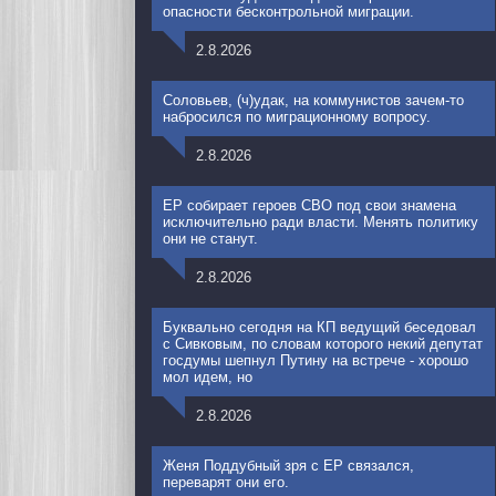
опасности бесконтрольной миграции.
2.8.2026
Соловьев, (ч)удак, на коммунистов зачем-то
набросился по миграционному вопросу.
2.8.2026
ЕР собирает героев СВО под свои знамена
исключительно ради власти. Менять политику
они не станут.
2.8.2026
Буквально сегодня на КП ведущий беседовал
с Сивковым, по словам которого некий депутат
госдумы шепнул Путину на встрече - хорошо
мол идем, но
2.8.2026
Женя Поддубный зря с ЕР связался,
переварят они его.