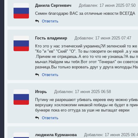
Данила Сергеевич
Добавлен: 17 июня 2025 07:50
Семен благодарю ВАС за отличные новости ВСЕГДА
Ответить
Гость владимир
Добавлен: 17 июня 2025 07:47
Кто это у нас этнический украинец?И зеленский то же
"Ко "и "ев" "Ский" "О". То вы говорите он еврей ,а у н
.Причем не отрицаешь.А его то что не узнаешь?А вы
мычал.Найдем мы тебя.Вот этот "Генерал" он советс
разница.Вы только воровать друг у друга молодцы.На
Ответить
Игорь
Добавлен: 17 июня 2025 06:58
Путину не разрешают убивать евреев ему можно убива
верхушку хохложопии никакой победы не будет в принц
бункере пока его оттуда за уши не вытащат евреи
Ответить
людмила Курманова
Добавлен: 17 июня 2025 06: