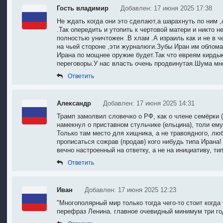
Гость владимир
Добавлен: 17 июня 2025 17:38
Не ждать когда они это сделают,а шарахнуть по ним 
.Так опередить и утопить к чертовой матери и никто
полностью уничтожен .В хлам .А израиль как и не в ч
на чьей стороне ,эти журналюги.Зубы Иран им облома
Ирана по мощнее оружие будет.Так что евреям кирдык
переговоры.У нас власть очень продвинутая.Шума мно
Ответить
Александр
Добавлен: 17 июня 2025 14:31
Трамп замолвил словечко о РФ, как о члене семёрки (
намекнул о приставном стульчике (ельцина), толи ем
Только там место для хищника, а не травоядного, лю
прописаться сожрав (продав) кого нибудь типа Ирана!
вечно настроенный на ответку, а не на инициативу, т
Ответить
Иван
Добавлен: 17 июня 2025 12:23
"Многополярный мир только тогда чего-то стоит когд
перефраз Ленина. главное очевидный минимум три го