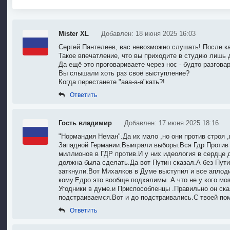
Mister XL
Добавлен: 18 июня 2025 16:03
Сергей Пантелеев, вас невозможно слушать! После каж
Такое впечатление, что вы приходите в студию лишь дл
Да ещё это проговариваете через нос - будто разгов
Вы слышали хоть раз своё выступление?
Когда перестанете "ааа-а-а"кать?!
Ответить
Гость владимир
Добавлен: 17 июня 2025 18:16
"Нормандия Неман".Да их мало ,но они против строя ,г
Западной Германии.Выиграли выборы.Вся Гдр Против 
миллионов в ГДР против.И у них идеология в сердце 
должна была сделать.Да вот Путин сказал.А без Пути
заткнули.Вот Михалков в Думе выступил и все аплод
кому.Едро это вообще подхалимы..А что не у кого моз
Угодники в думе.и Приспособленцы .Правильно он ска
подстраиваемся.Вот и до подстраивались.С твоей по
Ответить