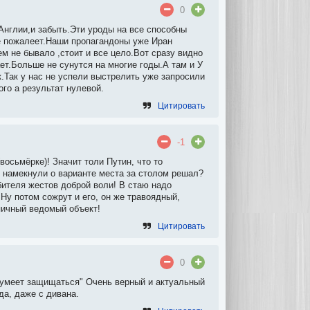
0
,Англии,и забыть.Эти уроды на все способны
 не пожалеет.Наши пропагандоны уже Иран
ем не бывало ,стоит и все цело.Вот сразу видно
ет.Больше не сунутся на многие годы.А там и У
.Так у нас не успели выстрелить уже запросили
го а результат нулевой.
Цитировать
-1
восьмёрке)! Значит толи Путин, что то
у намекнули о варианте места за столом решал?
бителя жестов доброй воли! В стаю надо
 Ну потом сожрут и его, он же травоядный,
ипичный ведомый объект!
Цитировать
0
а умеет защищаться" Очень верный и актуальный
да, даже с дивана.