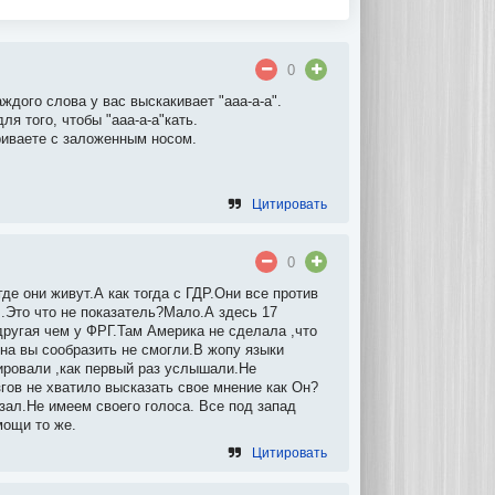
0
дого слова у вас выскакивает "ааа-а-а".
я того, чтобы "ааа-а-а"кать.
ариваете с заложенным носом.
Цитировать
0
де они живут.А как тогда с ГДР.Они все против
.Это что не показатель?Мало.А здесь 17
другая чем у ФРГ.Там Америка не сделала ,что
на вы сообразить не смогли.В жопу языки
ировали ,как первый раз услышали.Не
гов не хватило высказать свое мнение как Он?
зал.Не имеем своего голоса. Все под запад
мощи то же.
Цитировать