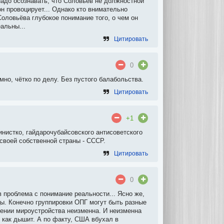
надо осознавать, что Соловьёв не должностной
н провоцирует... Однако кто внимательно
Соловьёва глубокое понимание того, о чем он
альны...
Цитировать
0
но, чётко по делу. Без пустого балабольства.
Цитировать
+1
инистко, гайдарочубайсовского антисоветского
воей собственной страны - СССР.
Цитировать
0
 проблема с понимание реальности... Ясно же,
ы. Конечно группировки ОПГ могут быть разные
шении мироустройства неизменна. И неизменна
 как дышит. А по факту, США вбухал в