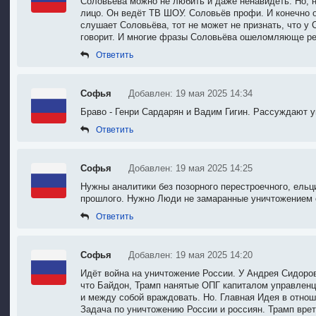
Соловьёва можно не любить и даже ненавидеть. Но, 
лицо. Он ведёт ТВ ШОУ. Соловьёв профи. И конечно о
слушает Соловьёва, тот не может не признать, что у 
говорит. И многие фразы Соловьёва ошеломляюще ре
Ответить
Софья
Добавлен: 19 мая 2025 14:34
Браво - Генри Сардарян и Вадим Гигин. Рассуждают ум
Ответить
Софья
Добавлен: 19 мая 2025 14:25
Нужны аналитики без позорного перестроечного, ельц
прошлого. Нужно Люди не замаранные уничтожением с
Ответить
Софья
Добавлен: 19 мая 2025 14:20
Идёт война на уничтожение России. У Андрея Сидоров
что Байдон, Трамп нанятые ОПГ капиталом управленц
и между собой враждовать. Но. Главная Идея в отно
Задача по уничтожению России и россиян. Трамп врет