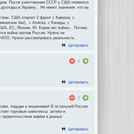
аров. После уничтожения СССР у США появился
оллары в Украину... Не имеет значения, что на
ствах. США откроет 2 фронт с Кавказа, с
иканских баз) , с Аляски, с Канады, с
США, ЕС, Японии, Ю. Кореи нет войны... Потому
тся война против России. Нужно не
 НАТО. Нужно рассматривать реальность.
Цитировать
0
Цитировать
0
оскве, лодыри и мошенники! В остальной России
стоят торговые комплексы, аптеки и
с правительством живём в разных
Цитировать