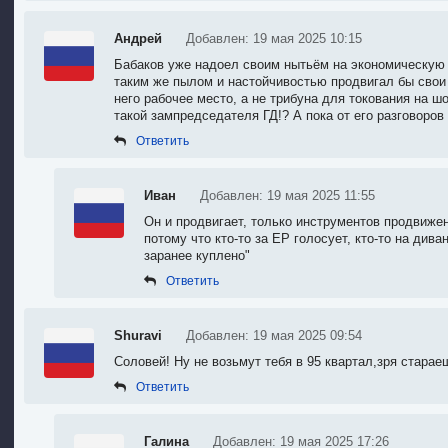
Андрей
Добавлен: 19 мая 2025 10:15
Бабаков уже надоел своим нытьём на экономическую т
таким же пылом и настойчивостью продвигал бы свои м
него рабочее место, а не трибуна для токования на шо
такой зампредседателя ГД!? А пока от его разговоро
Ответить
Иван
Добавлен: 19 мая 2025 11:55
Он и продвигает, только инструментов продвижени
потому что кто-то за ЕР голосует, кто-то на див
заранее куплено"
Ответить
Shuravi
Добавлен: 19 мая 2025 09:54
Соловей! Ну не возьмут тебя в 95 квартал,зря стараеш
Ответить
Галина
Добавлен: 19 мая 2025 17:26