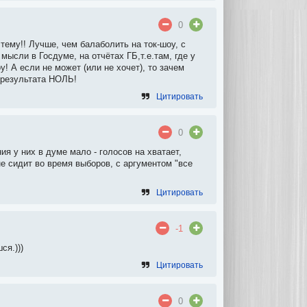
0
ему!! Лучше, чем балаболить на ток-шоу, с
ысли в Госдуме, на отчётах ГБ,т.е.там, где у
у! А если не может (или не хочет), то зачем
в результата НОЛЬ!
Цитировать
0
я у них в думе мало - голосов на хватает,
ане сидит во время выборов, с аргументом "все
Цитировать
-1
ся.)))
Цитировать
0