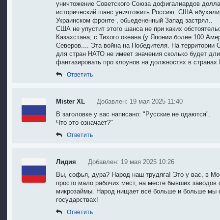
уничтожение Советского Союза дофигалиардов долл
исторический шанс уничтожить Россию. США вбухали д
Украинском фронте , обьедененный Запад застрял..
США не упустит этого шанса не при каких обстоятель
Казахстана, с Тихого океана (у Японии более 100 Амер
Северов.... Эта война на Победителя. На территории 
для стран НАТО не имеет значения сколько будет дли
фантазировать про клоунов на должностях в странах
Ответить
Mister XL
Добавлен: 19 мая 2025 11:40
В заголовке у вас написано: "Русские не одаются".
Что это означает?"
Ответить
Лидия
Добавлен: 19 мая 2025 10:26
Вы, софья, дура? Народ наш трудяга! Это у вас, в М
просто мало рабочих мест, на месте бывших заводов 
микрозаймы. Народ нищает всё больше и больше мы 
государствах!
Ответить