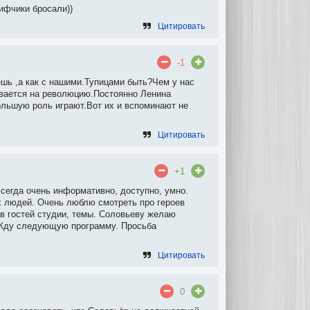
лифчики бросали))
Цитировать
-1
ешь ,а как с нашими.Тупицами быть?Чем у нас
вается на революцию.Постоянно Ленина
льшую роль играют.Вот их и вспоминают не
Цитировать
+1
сегда очень информативно, доступно, умно.
 людей. Очень люблю смотреть про героев
ав гостей студии, темы. Соловьеву желаю
. Жду следующую программу. Просьба
Цитировать
0