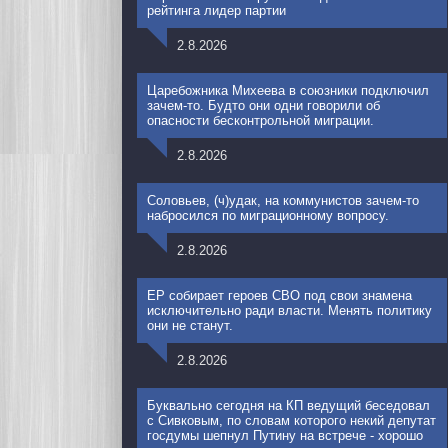
рейтинга лидер партии
2.8.2026
Царебожника Михеева в союзники подключил
зачем-то. Будто они одни говорили об
опасности бесконтрольной миграции.
2.8.2026
Соловьев, (ч)удак, на коммунистов зачем-то
набросился по миграционному вопросу.
2.8.2026
ЕР собирает героев СВО под свои знамена
исключительно ради власти. Менять политику
они не станут.
2.8.2026
Буквально сегодня на КП ведущий беседовал
с Сивковым, по словам которого некий депутат
госдумы шепнул Путину на встрече - хорошо