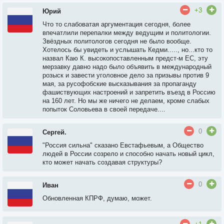
+3
Юрий
Что то слабоватая аргументация сегодня, более
впечатлили перепалки между ведущим и политологии.
Звёздных политологов сегодня не было вообще.
Хотелось бы увидеть и услышать Кедми....., но...кто то
назвал Каю К. высокопоставленным предст-м ЕС, эту
мерзавку давно надо было объявить в международный
розыск и завести уголовное дело за призывы против 9
мая, за русофобские высказывания за пропаганду
фашиствующих настроений и запретить въезд в Россию
на 160 лет. Но мы же ничего не делаем, кроме слабых
попыток Соловьева в своей передаче....
0
Сергей.
"Россия сильна" сказано Евстафьевым, а Общество
людей в России созрело и способно начать новый цикл,
кто может начать создавая структуры?
0
Иван
Обновленная КПРФ, думаю, может.