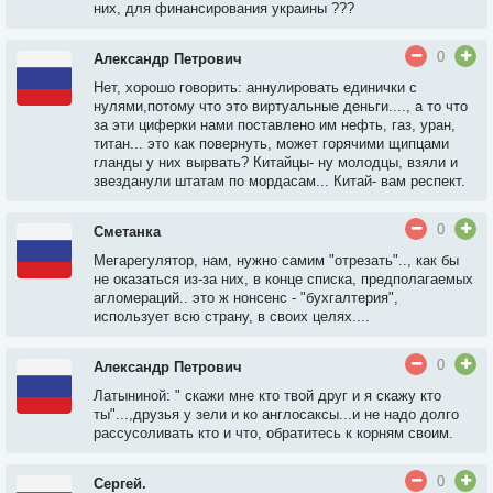
них, для финансирования украины ???
0
Александр Петрович
Нет, хорошо говорить: аннулировать единички с
нулями,потому что это виртуальные деньги...., а то что
за эти циферки нами поставлено им нефть, газ, уран,
титан... это как повернуть, может горячими щипцами
гланды у них вырвать? Китайцы- ну молодцы, взяли и
звезданули штатам по мордасам... Китай- вам респект.
0
Сметанка
Мегарегулятор, нам, нужно самим "отрезать".., как бы
не оказаться из-за них, в конце списка, предполагаемых
агломераций.. это ж нонсенс - "бухгалтерия",
использует всю страну, в своих целях....
0
Александр Петрович
Латыниной: " скажи мне кто твой друг и я скажу кто
ты"...,друзья у зели и ко англосаксы...и не надо долго
рассусоливать кто и что, обратитесь к корням своим.
0
Сергей.