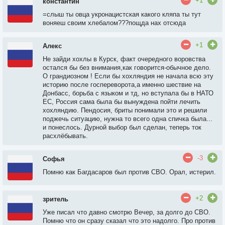
+1
константин
=слыш ты овца укронацистская какого кляпа ты тут
воняеш своим хлебалом???пощда нах отсюда
+1
Алекс
Не зайди хохлы в Курск, факт очередного воровства
остался бы без внимания,как говорится-обычное дело.
О грандиозном ! Если бы хохляндия не начала всю эту
историю после госпереворота,а именно шествие на
Донбасс, борьба с языком и тд, но вступала бы в НАТО
ЕС, Россия сама была бы вынуждена пойти лечить
хохляндию. Пендосия, бриты понимали это и решили
поджечь ситуацию, нужна то всего одна спичка была...
и понеслось. Дурной выбор был сделан, теперь ток
расхлёбывать.
-3
Софья
Помню как Багдасаров был против СВО. Орал, истерил.
+2
зритель
Уже писал что давно смотрю Вечер, за долго до СВО.
Помню что он сразу сказал что это надолго. Про против