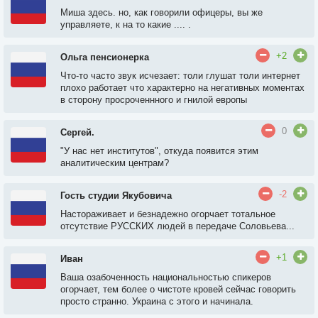
Миша здесь. но, как говорили офицеры, вы же
управляете, к на то какие .... .
+2
Ольга пенсионерка
Что-то часто звук исчезает: толи глушат толи интернет
плохо работает что характерно на негативных моментах
в сторону просроченнного и гнилой европы
0
Сергей.
"У нас нет институтов", откуда появится этим
аналитическим центрам?
-2
Гость студии Якубовича
Настораживает и безнадежно огорчает тотальное
отсутствие РУССКИХ людей в передаче Соловьева...
+1
Иван
Ваша озабоченность национальностью спикеров
огорчает, тем более о чистоте кровей сейчас говорить
просто странно. Украина с этого и начинала.