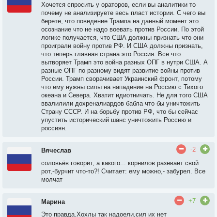
Хочется спросить у ораторов, если вы аналитики то
почему не анализируете весь пласт истории. С чего вы
берете, что поведение Трампа на данный момент это
осознание что не надо воевать против России. По этой
логике получается, что США должны признать что они
проиграли войну против РФ. И США должны признать,
что теперь главная страна это Россия. Все что
вытворяет Трамп это война разных ОПГ в нутри США. А
разные ОПГ по разному видят развитие войны против
России. Трамп сворачивает Украинский фронт, потому
что ему нужны силы на нападение на Россию с Тихого
океана и Севера. Хватит идиотничать. Не для того США
ввалилили дохреналиардов бабла что бы уничтожить
Страну СССР. И на борьбу против РФ, что бы сейчас
упустить исторический шанс уничтожить Россию и
россиян.
-2
Вячеслав
соловьёв говорит, а какого... корнилов разевает свой
рот,-бурчит что-то?! Считает: ему можно,- забурел. Все
молчат
+7
Марина
Это правда.Хохлы так надоели,сил их нет