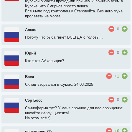
Курской области проходили при нём.И понятно всем в
Курске, что Смирнов просто пешка.
Все было под контролем у Старовойта. Без него муха
пролететь не могла.
0
Алекс
Потому что рыба гниёт ВСЕГДА с головы...
0
Юрий
Кто этот ААкальщик?
+1
Вася
Склад взорвался в Сумах. 24.03.2025
0
Сэр Босс
Свиноферма тут? У меня срочное для вас сообщение:
нюхайте бебру, ципсята!
На этом всё :)
+6
пенсионер 72г