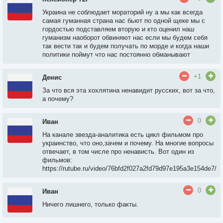
Украина не соблюдает мораторий ну а мы как всегда
самая гуманная страна нас бьют по одной щеке мы с
гордостью подставляем вторую и кто оценил наш
гуманизм наоборот обвиняют нас если мы будем себя
так вести так и будем получать по морде и когда наши
политики поймут что нас постоянно обманывают
+1
Денис
За что вся эта хохлятина ненавидит русских, вот за что,
а почему?
0
Иван
На канале звезда-аналитика есть цикл фильмом про
украинство, что оно,зачем и почему. На многие вопросы
отвечает, в том числе про ненависть. Вот один из
фильмов:
https://rutube.ru/video/76bfd2f027a2fd79d97e195a3e154de7/
0
Иван
Ничего лишнего, только факты.