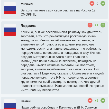
0
Михаил
Вы хоть читаете сами свою рекламу на Россия 1?
СМОРИТЕ
+1
Людмила
Конечно, они же воспринимают рекламу как двигатель
торговли, а то, что рекламируют роскошную жизнь
звезд, их особняки, заработанные не талантом, а
вилянием пятой точки, а то и другим местом, что
молодежь воспитана нашим вещанием - не работа, не
порядочность, не совесть, а попадание в шоу бизнес,
создает материальные блага.а это главное в
жизни.Даже наши любимые эксперты, находясь на
передаче, имеют нехилые выплаты, не молотком,
топором, вилами зарабатывают на сытую жизнь. Вот
она реклама ! Еще хочу сказать о Соловьеве- в каждой
передаче кричал, что в РФ нет идеологии, а сегодня
круто изменил свой взгляд, не потому ли, что другой
человек это высказал. Наш маленький еврейчик привык
иметь пальму первенства.
+5
Семен
Наши ребята освободили Калиново в ДНР. Успехов