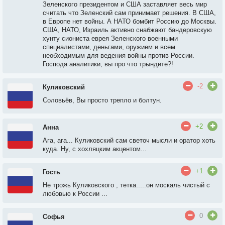
Зеленского президентом и США заставляет весь мир
считать что Зеленский сам принимает решения. В США,
в Европе нет войны. А НАТО бомбит Россию до Москвы.
США, НАТО, Израиль активно снабжают бандеровскую
хунту сиониста еврея Зеленского военными
специалистами, деньгами, оружием и всем
необходимым для ведения войны против России.
Господа аналитики, вы про что трындите?!
-2
Куликовский
Соловьёв, Вы просто трепло и болтун.
+2
Анна
Ага, ага... Куликовский сам светоч мысли и оратор хоть
куда. Ну, с хохляцким акцентом...
+1
Гость
Не трожь Куликовского , тетка.....он москаль чистый с
любовью к России ...
0
Софья