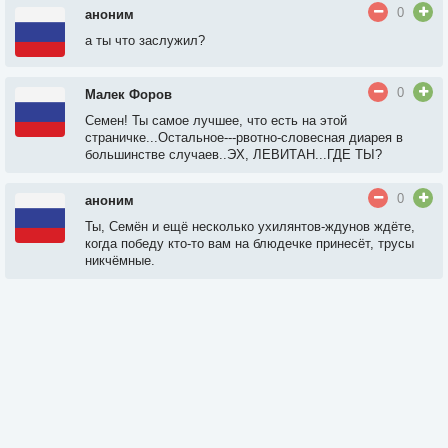
0
аноним
а ты что заслужил?
0
Малек Форов
Семен! Ты самое лучшее, что есть на этой
страничке...Остальное---рвотно-словесная диарея в
большинстве случаев..ЭХ, ЛЕВИТАН...ГДЕ ТЫ?
0
аноним
Ты, Семён и ещё несколько ухилянтов-ждунов ждёте,
когда победу кто-то вам на блюдечке принесёт, трусы
никчёмные.