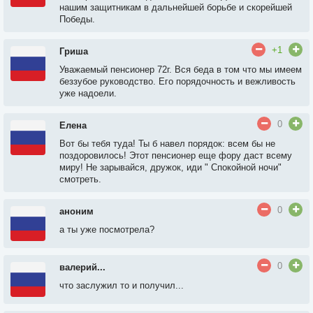
нашим защитникам в дальнейшей борьбе и скорейшей
Победы.
+1
Гриша
Уважаемый пенсионер 72г. Вся беда в том что мы имеем
беззубое руководство. Его порядочность и вежливость
уже надоели.
0
Елена
Вот бы тебя туда! Ты б навел порядок: всем бы не
поздоровилось! Этот пенсионер еще фору даст всему
миру! Не зарывайся, дружок, иди " Спокойной ночи"
смотреть.
0
аноним
а ты уже посмотрела?
0
валерий...
что заслужил то и получил...