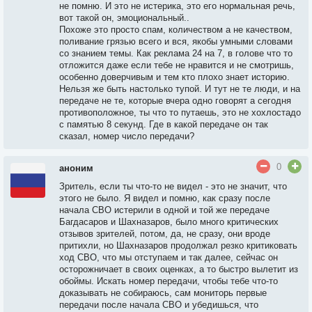
не помню. И это не истерика, это его нормальная речь,
вот такой он, эмоциональный..
Похоже это просто спам, количеством а не качеством,
поливание грязью всего и вся, якобы умными словами
со знанием темы. Как реклама 24 на 7, в голове что то
отложится даже если тебе не нравится и не смотришь,
особенно доверчивым и тем кто плохо знает историю.
Нельзя же быть настолько тупой. И тут не те люди, и на
передаче не те, которые вчера одно говорят а сегодня
противоположное, ты что то путаешь, это не хохлостадо
с памятью 8 секунд. Где в какой передаче он так
сказал, номер число передачи?
0
аноним
Зритель, если ты что-то не видел - это не значит, что
этого не было. Я видел и помню, как сразу после
начала СВО истерили в одной и той же передаче
Багдасаров и Шахназаров, было много критических
отзывов зрителей, потом, да, не сразу, они вроде
притихли, но Шахназаров продолжал резко критиковать
ход СВО, что мы отступаем и так далее, сейчас он
осторожничает в своих оценках, а то быстро вылетит из
обоймы. Искать номер передачи, чтобы тебе что-то
доказывать не собираюсь, сам мониторь первые
передачи после начала СВО и убедишься, что