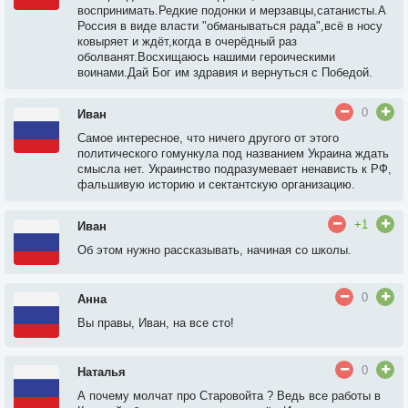
воспринимать.Редкие подонки и мерзавцы,сатанисты.А
Россия в виде власти "обманываться рада",всё в носу
ковыряет и ждёт,когда в очерёдный раз
оболванят.Восхищаюсь нашими героическими
воинами.Дай Бог им здравия и вернуться с Победой.
0
Иван
Самое интересное, что ничего другого от этого
политического гомункула под названием Украина ждать
смысла нет. Украинство подразумевает ненависть к РФ,
фальшивую историю и сектантскую организацию.
+1
Иван
Об этом нужно рассказывать, начиная со школы.
0
Анна
Вы правы, Иван, на все сто!
0
Наталья
А почему молчат про Старовойта ? Ведь все работы в