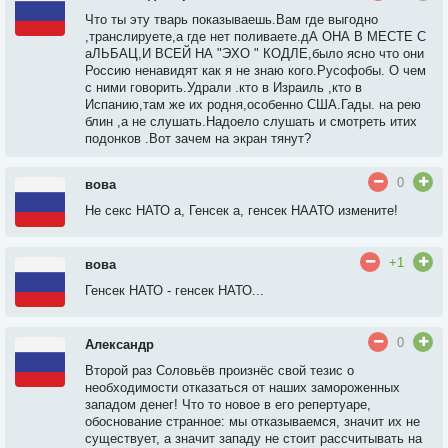
Что ты эту тварь показываешь.Вам где выгодно
,транслируете,а где нет поливаете.дА ОНА В МЕСТЕ С
аЛЬБАЦ,И ВСЕЙ НА "ЭХО " КОДЛЕ,было ясно что они
Россию ненавидят как я не знаю кого.Русофобы. О чем
с ними говорить.Удрали .кто в Израиль ,кто в
Испанию,там же их родня,особенно США.Гады. на рею
блин ,а не слушать.Надоело слушать и смотреть итих
подонков .Вот зачем на экран тянут?
0
вова
Не секс НАТО а, Генсек а, генсек НААТО измените!
+1
вова
Генсек НАТО - генсек НАТО...
0
Александр
Второй раз Соловьёв произнёс свой тезис о
необходимости отказаться от наших замороженных
западом денег! Что то новое в его репертуаре,
обоснование странное: мы отказываемся, значит их не
существует, а значит западу не стоит рассчитывать на