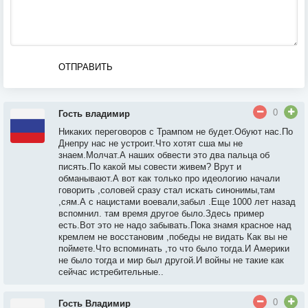
ОТПРАВИТЬ
0
Гость владимир
Никаких переговоров с Трампом не будет.Обуют нас.По
Днепру нас не устроит.Что хотят сша мы не
знаем.Молчат.А наших обвести это два пальца об
писять.По какой мы совести живем? Врут и
обманывают.А вот как только про идеологию начали
говорить ,соловей сразу стал искать синонимы,там
,сям.А с нацистами воевали,забыл .Еще 1000 лет назад
вспомнил. там время другое было.Здесь пример
есть.Вот это не надо забывать.Пока знамя красное над
кремлем не восстановим ,победы не видать Как вы не
поймете.Что вспоминать ,то что было тогда.И Америки
не было тогда и мир был другой.И войны не такие как
сейчас истребительные..
0
Гость Владимир