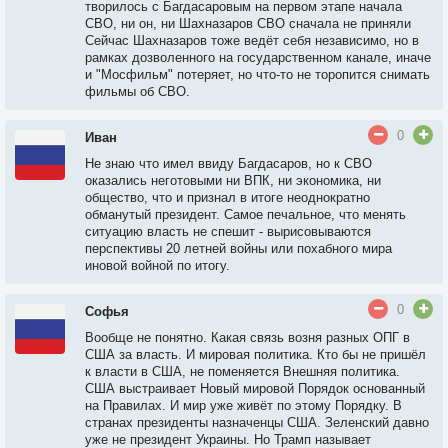
творилось с Багдасаровым на первом этапе начала
СВО, ни он, ни Шахназаров СВО сначала не приняли
Сейчас Шахназаров тоже ведёт себя независимо, но в
рамках дозволенного на государственном канале, иначе
и "Мосфильм" потеряет, но что-то не торопится снимать
фильмы об СВО.
0
Иван
Не знаю что имел ввиду Багдасаров, но к СВО
оказались неготовыми ни ВПК, ни экономика, ни
общество, что и признал в итоге неоднократно
обманутый президент. Самое печальное, что менять
ситуацию власть не спешит - вырисовываются
перспективы 20 летней войны или похабного мира
иновой войной по итогу.
0
Софья
Вообще не понятно. Какая связь возня разных ОПГ в
США за власть. И мировая политика. Кто бы не пришёл
к власти в США, не поменяется Внешняя политика.
США выстраивает Новый мировой Порядок основанный
на Правилах. И мир уже живёт по этому Порядку. В
странах президенты назначенцы США. Зеленский давно
уже не президент Украины. Но Трамп называет