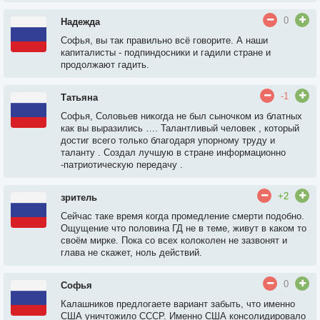
0
Надежда
Софья, вы так правильно всё говорите. А наши
капиталисты - подпиндосники и гадили стране и
продолжают гадить.
-1
Татьяна
Софья, Соловьев никогда не был сыночком из блатных
как вы выразились …. Талантливый человек , который
достиг всего только благодаря упорному труду и
таланту . Создал лучшую в стране информационно
-патриотическую передачу .
+2
зритель
Сейчас таке время когда промедление смерти подобно.
Ощущение что половина ГД не в теме, живут в каком то
своём мирке. Пока со всех колоколен не зазвонят и
глава не скажет, ноль действий.
0
Софья
Калашников предлогаете вариант забыть, что именно
США уничтожило СССР. Именно США консолидировало