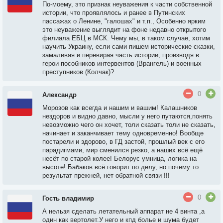
По-моему, это признак неуважения к части собственной
истории, что проявлялось и ранее в Путинских
пассажах о Ленине, "галошах" и т.п., Особенно ярким
это неуважение выглядит на фоне недавно открытого
филиала ЕБЦ в МСК. Чему мы, в таком случае, хотим
научить Украину, если сами пишем исторические сказки,
замаливая и перевирая часть истории, производя в
герои пособников интервентов (Врангель) и военных
преступников (Колчак)?
0
Александр
Морозов как всегда и нашим и вашим! Калашников
нездоров и видно давно, мысли у него путаются,понять
невозможно чего он хочет, толи сказать толи не сказать,
начинает и заканчивает тему одновременно! Вообще
постарели и здорово, в ГД застой, прошлый век с его
парадигмами, мир сменился резко, а наших всё ещё
несёт по старой колее! Белорус умница, логика на
высоте! Бабаков всё говорит по делу, но почему то
результат прежней, нет обратной связи !!!
0
Гость владимир
А нельзя сделать летательный аппарат не 4 винта ,а
один как вертолет.У него и кпд болье и шума будет