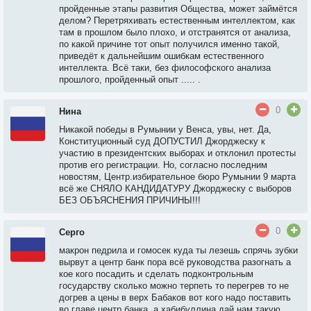
пройденные этапы развития Общества, может займётся
делом? Перетряхивать естественным интеллектом, как
там в прошлом было плохо, и отстранятся от анализа,
по какой причине тот опыт получился именно такой,
приведёт к дальнейшим ошибкам естественного
интеллекта. Всё таки, без философского анализа
прошлого, пройденный опыт ..... .
0
Нина
Никакой победы в Румынии у Венса, увы, нет. Да,
Конституционный суд ДОПУСТИЛ Джорджеску к
участию в президентских выборах и отклонил протесты
против его регистрации. Но, согласно последним
новостям, Центр.избирательное бюро Румынии 9 марта
всё же СНЯЛО КАНДИДАТУРУ Джорджеску с выборов
БЕЗ ОБЪЯСНЕНИЯ ПРИЧИНЫ!!!
0
Серго
макрон педрила и гомосек куда ты лезешь спрячь зубки
вырвут а центр банк пора всё руководства разогнать а
кое кого посадить и сделать подконтрольным
государству сколько можно терпеть то перегрев то не
догрев а цены в верх Бабаков вот кого надо поставить
во главе центр банка. а хабибуллина дай нам такую