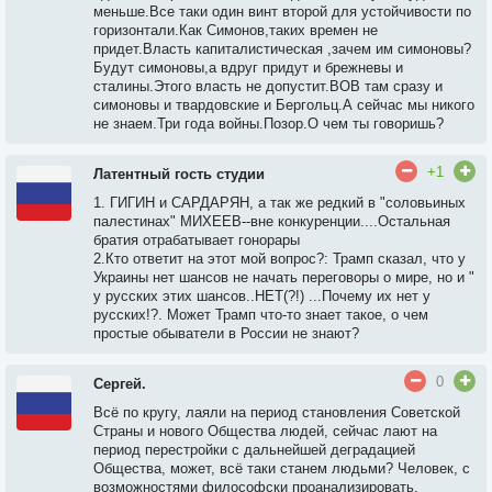
меньше.Все таки один винт второй для устойчивости по
горизонтали.Как Симонов,таких времен не
придет.Власть капиталистическая ,зачем им симоновы?
Будут симоновы,а вдруг придут и брежневы и
сталины.Этого власть не допустит.ВОВ там сразу и
симоновы и твардовские и Бергольц.А сейчас мы никого
не знаем.Три года войны.Позор.О чем ты говоришь?
+1
Латентный гость студии
1. ГИГИН и САРДАРЯН, а так же редкий в "соловьиных
палестинах" МИХЕЕВ--вне конкуренции....Остальная
братия отрабатывает гонорары
2.Кто ответит на этот мой вопрос?: Трамп сказал, что у
Украины нет шансов не начать переговоры о мире, но и "
у русских этих шансов..НЕТ(?!) ...Почему их нет у
русских!?. Может Трамп что-то знает такое, о чем
простые обыватели в России не знают?
0
Сергей.
Всё по кругу, лаяли на период становления Советской
Страны и нового Общества людей, сейчас лают на
период перестройки с дальнейшей деградацией
Общества, может, всё таки станем людьми? Человек, с
возможностями философски проанализировать,