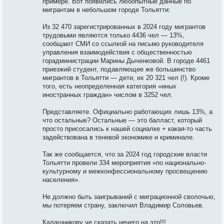
примере. Вот появились любопытные данные по
мигрантам в небольшом городе Тольятти:
Из 32 470 зарегистрированных в 2024 году мигрантов
трудовыми являются только 4436 чел — 13%,
сообщают СМИ со ссылкой на письмо руководителя
управления взаимодействия с общественностью
горадминистрации Марины Дыченковой. В городе 4461
приезжий студент, подавляющее же большинство
мигрантов в Тольятти — дети, их 20 321 чел (!). Кроме
того, есть неопределенная категория «иных
иностранных граждан» числом в 3252 чел.
Представляете. Официально работающих лишь 13%, а
что остальные? Остальные — это балласт, который
просто присосались к нашей социалке + какая-то часть
задействована в теневой экономике и криминале.
Так же сообщается, что за 2024 год городские власти
Тольятти провели 334 мероприятия «по национально-
культурному и межконфессиональному просвещению
населения».
Не должно быть заигрываний с миграционной сволочью,
мы потеряем страну, заключил Владимир Соловьев.
Калашникову че сказать нечего на это!!!