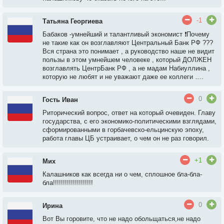
-1
Татьяна Георгиева
Бабаков -умнейший и талантливый экономист ❗️Почему
не такие как он возглавляют Центральный Банк РФ ???
Вся страна это понимает , а руководство наше не видит
пользы в этом умнейшем человеке , который ДОЛЖЕН
возглавлять ЦентрБанк РФ , а не мадам Набиуллина ,
которую не любят и не уважают даже ее коллеги ….
0
Гость Иван
Риторический вопрос, ответ на который очевиден. Главу
государства, с его экономико-политическими взглядами,
сформированными в горбачевско-ельцинскую эпоху,
работа главы ЦБ устраивает, о чем он не раз говорил.
+1
Мих
Калашников как всегда ни о чем, сплошное бла-бла-
бла!!!!!!!!!!!!!!!!!!!!
0
Ирина
Вот Вы горовите, что не надо обольщаться,не надо