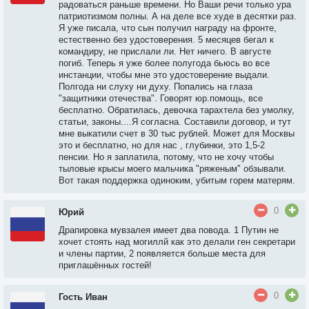
радоваться раньше времени. Но Ваши речи только ура
патриотизмом полны. А на деле все худе в десятки раз.
Я уже писала, что сын получил награду на фронте,
естественно без удостоверения. 5 месяцев бегал к
командиру, не прислали ли. Нет ничего. В августе
погиб. Теперь я уже более полугода бьюсь во все
инстанции, чтобы мне это удостоверение выдали.
Полгода ни слуху ни духу. Попались на глаза
"защитники отечества". Говорят юр.помощь, все
бесплатно. Обратилась, девочка тарахтела без умолку,
статьи, законы....Я согласна. Составили договор, и тут
мне выкатили счет в 30 тыс рублей. Может для Москвы
это и бесплатно, но для нас , глубинки, это 1,5-2
пенсии. Но я заплатила, потому, что не хочу чтобы
тыловые крысы моего мальчика "ряженым" обзывали.
Вот такая поддержка одиноким, убитым горем матерям.
0
Юрий
Драпировка мувзалея имеет два повода. 1 Путин не
хочет стоять над могиллй как это делали ген секретари
и члены партии, 2 появляется больше места для
приглашённых гостей!
0
Гость Иван