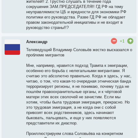
жителей!! 2. Грустно слушать в течение года
сокрушения ЗАМ.ПРЕДСЕДАТЕЛЯ!! ГД РФ на тему
неуправляемости ЦБ и вредности для экономики РФ
политики его руководства. Разве ГД РФ не обладает
правом законодательной инициативы и не входит в
руководство страны!!?
+1
Александр
Телеведущий Владимир Соловьёв жестко высказался о
проблеме мигрантов
Мне, например, нравится подход Трампа к эмиграции,
особенно его борьба с нелегальными мигрантами. Я
считаю это абсолютно правильно. Когда я здесь, у нас,
читаю, о том, что какая-то очередная этническая банда
терроризирует регионы, я не понимаю, почему туда не
пошлём правоохранительные органы, и к чёртовой
матери этих всех сволочей не зачистим. Если мы
хотим, чтобы была трудовая эмиграция, прекрасно. Но
это трудовая эмиграция, а не когда они с собой
привозят всех родственников, здесь начинают
быковать, пальцевать, и еще у них появляются
представители их диаспор.
Проиллюстрируем слова Соловьёва на конкретном