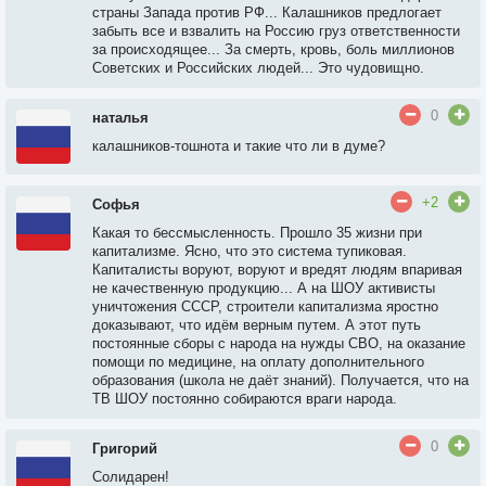
страны Запада против РФ... Калашников предлогает
забыть все и взвалить на Россию груз ответственности
за происходящее... За смерть, кровь, боль миллионов
Советских и Российских людей... Это чудовищно.
0
наталья
калашников-тошнота и такие что ли в думе?
+2
Софья
Какая то бессмысленность. Прошло 35 жизни при
капитализме. Ясно, что это система тупиковая.
Капиталисты воруют, воруют и вредят людям впаривая
не качественную продукцию... А на ШОУ активисты
уничтожения СССР, строители капитализма яростно
доказывают, что идём верным путем. А этот путь
постоянные сборы с народа на нужды СВО, на оказание
помощи по медицине, на оплату дополнительного
образования (школа не даёт знаний). Получается, что на
ТВ ШОУ постоянно собираются враги народа.
0
Григорий
Солидарен!